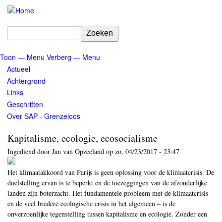
Overslaan
en
naar
Zoeken
de
inhoud
Toon — Menu
Verberg — Menu
gaan
Menu
Actueel
Achtergrond
Links
Geschriften
Over SAP - Grenzeloos
Kapitalisme, ecologie, ecosocialisme
Ingediend door
Jan van Opzeeland
op
zo, 04/23/2017 - 23:47
Het klimaatakkoord van Parijs is geen oplossing voor de klimaatcrisis. De
doelstelling ervan is te beperkt en de toezeggingen van de afzonderlijke
landen zijn boterzacht. Het fundamentele probleem met de klimaatcrisis –
en de veel bredere ecologische crisis in het algemeen – is de
onverzoenlijke tegenstelling tussen kapitalisme en ecologie. Zonder een