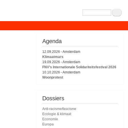
Zoeken
Agenda
12.09.2026
-
Amsterdam
Klimaatmars
19.09.2026
-
Amsterdam
FNV’s Internationale Solidariteitsfestival 2026
10.10.2026
-
Amsterdam
Woonprotest
Dossiers
Anti-racisme/fascisme
Ecologie & klimaat
Economie
Europa