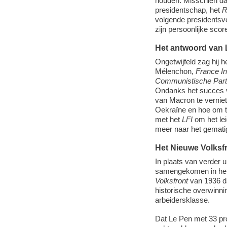
houden. Misschien da
presidentschap, het
volgende presidentsve
zijn persoonlijke sco
Het antwoord van 
Ongetwijfeld zag hij h
Mélenchon,
France I
Communistische Part
Ondanks het succes
van Macron te verniet
Oekraïne en hoe om t
met het
LFI
om het lei
meer naar het gemati
Het Nieuwe Volksf
In plaats van verder u
samengekomen in he
Volksfront
van 1936 da
historische overwinni
arbeidersklasse.
Dat Le Pen met 33 pro