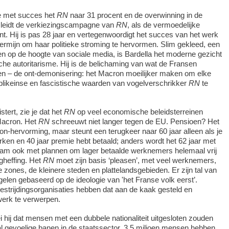
de met succes het
RN
naar 31 procent en de overwinning in de
j leidt de verkiezingscampagne van
RN
, als de vermoedelijke
nt. Hij is pas 28 jaar en vertegenwoordigt het succes van het werk
ermijn om haar politieke stroming te hervormen. Slim gekleed, een
n op de hoogte van sociale media, is Bardella het moderne gezicht
sche autoritarisme. Hij is de belichaming van wat de Fransen
en – de ont-demonisering: het Macron moeilijker maken om elke
blikeinse en fascistische waarden van vogelverschrikker
RN
te
istert, zie je dat het
RN
op veel economische beleidsterreinen
 Macron. Het
RN
schreeuwt niet langer tegen de EU. Pensioen? Het
n-hervorming, maar steunt een terugkeer naar 60 jaar alleen als je
erken en 40 jaar premie hebt betaald; anders wordt het 62 jaar met
kwam ook met plannen om lager betaalde werknemers helemaal vrij
ngheffing. Het
RN
moet zijn basis ‘pleasen’, met veel werknemers,
le zones, de kleinere steden en plattelandsgebieden. Er zijn tal van
elen gebaseerd op de ideologie van 'het Franse volk eerst’.
estrijdingsorganisaties hebben dat aan de kaak gesteld en
werk te verwerpen.
i hij dat mensen met een dubbele nationaliteit uitgesloten zouden
l gevoelige banen in de staatssector. 3,5 miljoen mensen hebben