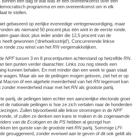
 Binnen een dag of wat was er een overeenkomst over een
aldemocratisch programma en een overeenkomst om in elk
aat te stellen.
niet gebaseerd op eerlijke evenredige vertegenwoordiging, maar
 ronden als niemand 50 procent plus één wint in de eerste ronde.
ten gaan door, plus ieder ander die 12,5 procent van de
s heeft gewonnen (‘driehoeksstrijd’). Concurrerende linkse
te ronde zou winst van het
RN
vergemakkelijken.
 de
NPF
tussen 3 en 8 procentpunten achterstand op hetzelfde
RN
.
 tien punten verder daarachter. Links zou nog steeds een
ing kunnen behalen. En met minder dan een week te gaan staat
de wagen. Maar als we de peilingen mogen geloven, ziet het er op
dat Macron óf een algehele meerderheid van het
RN
tegemoet kan
nt zonder meerderheid maar met het
RN
als grootste partij.
te partij, de peilingen laten echter een aanzienlijke electorale groei
t de nationale peilingen is hoe ze zich vertalen naar de honderden
kiezingen. Zullen bijvoorbeeld alle linkse stromingen in de
NPF
 ronde, of zullen ze denken een kans te maken in de zogenaamde
leiders van de
Ecologen
en de
PS
hebben al gezegd hun
ekken ten gunste van de grootste niet-
RN
partij. Sommige
LFI
-
fde gesuggereerd, zonder evenwel aan te geven of dit ook geldt als