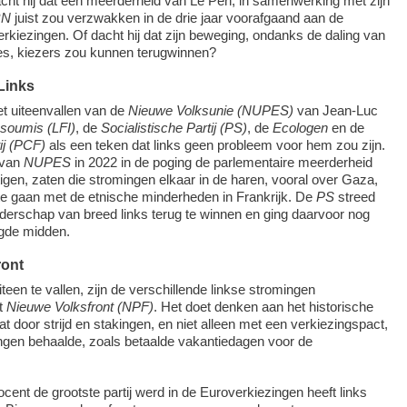
cht hij dat een meerderheid van Le Pen, in samenwerking met zijn
RN
juist zou verzwakken in de drie jaar voorafgaand aan de
rkiezingen. Of dacht hij dat zijn beweging, ondanks de daling van
res, kiezers zou kunnen terugwinnen?
Links
et uiteenvallen van de
Nieuwe Volksunie (NUPES)
van Jean-Luc
nsoumis (LFI)
, de
Socialistische Partij (PS)
, de
Ecologen
en de
ij (PCF)
als een teken dat links geen probleem voor hem zou zijn.
 van
NUPES
in 2022 in de poging de parlementaire meerderheid
igen, zaten die stromingen elkaar in de haren, vooral over Gaza,
e gaan met de etnische minderheden in Frankrijk. De
PS
streed
derschap van breed links terug te winnen en ging daarvoor nog
gde midden.
ront
iteen te vallen, zijn de verschillende linkse stromingen
t
Nieuwe Volksfront (NPF)
. Het doet denken aan het historische
t door strijd en stakingen, en niet alleen met een verkiezingspact,
ngen behaalde, zoals betaalde vakantiedagen voor de
cent de grootste partij werd in de Euroverkiezingen heeft links