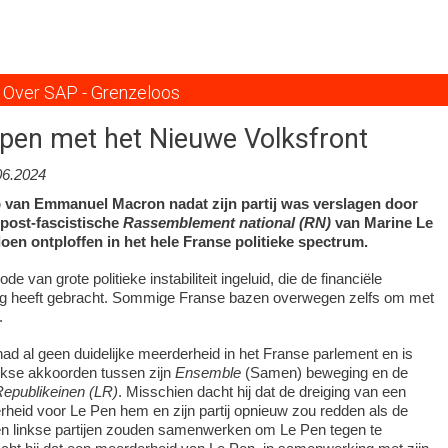
Overslaan
en
naar
de
Over SAP - Grenzeloos
inhoud
gaan
pen met het Nieuwe Volksfront
06.2024
 van Emmanuel Macron nadat zijn partij was verslagen door
 post-fascistische
Rassemblement national (RN)
van Marine Le
en ontploffen in het hele Franse politieke spectrum.
e van grote politieke instabiliteit ingeluid, die de financiële
ing heeft gebracht. Sommige Franse bazen overwegen zelfs om met
.
ad al geen duidelijke meerderheid in het Franse parlement en is
ijkse akkoorden tussen zijn
Ensemble
(Samen) beweging en de
epublikeinen (LR)
. Misschien dacht hij dat de dreiging van een
heid voor Le Pen hem en zijn partij opnieuw zou redden als de
n linkse partijen zouden samenwerken om Le Pen tegen te