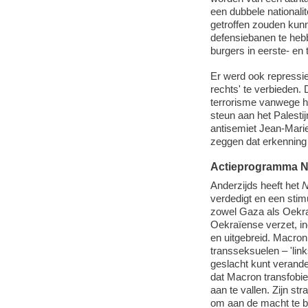
een dubbele nationalit
getroffen zouden kunn
defensiebanen te he
burgers in eerste- e
Er werd ook repressie
rechts' te verbieden.
terrorisme vanwege ha
steun aan het Palesti
antisemiet Jean-Marie 
zeggen dat erkenning 
Actieprogramma 
Anderzijds heeft het
verdedigt en een stim
zowel Gaza als Oekraï
Oekraïense verzet, i
en uitgebreid. Macron 
transseksuelen – 'lin
geslacht kunt verand
dat Macron transfobi
aan te vallen. Zijn s
om aan de macht te b