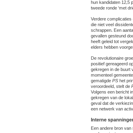
hun kandidaten 12,5 
tweede ronde ‘met dri
Verdere complicaties 
die niet veel disside
schrappen. Een aantal
gevallen gesteund do
heeft geleid tot verg
elders hebben voorge
De revolutionaire gro
positief gereageerd 
gekregen in de buurt 
momenteel gemeentera
gematigde
PS
het pri
veroordeeld, stelt de
Volgens een bericht i
gekregen van de loka
geval dat de verkiez
een netwerk van activ
Interne spanninge
Een andere bron van 