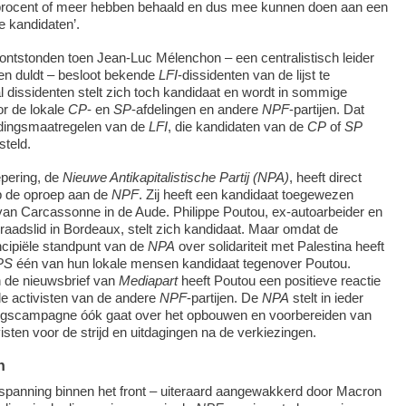
procent of meer hebben behaald en dus mee kunnen doen aan een
e kandidaten’.
ontstonden toen Jean-Luc Mélenchon – een centralistisch leider
nten duldt – besloot bekende
LFI
-dissidenten van de lijst te
 dissidenten stelt zich toch kandidaat en wordt in sommige
or de lokale
CP
- en
SP
-afdelingen en andere
NPF
-partijen. Dat
eldingsmaatregelen van de
LFI
, die kandidaten van de
CP
of
SP
steld.
epering, de
Nieuwe Antikapitalistische Partij (NPA)
, heeft direct
op de oproep aan de
NPF
. Zij heeft een kandidaat toegewezen
van Carcassonne in de Aude. Philippe Poutou, ex-autoarbeider en
adslid in Bordeaux, stelt zich kandidaat. Maar omdat de
ncipiële standpunt van de
NPA
over solidariteit met Palestina heeft
PS
één van hun lokale mensen kandidaat tegenover Poutou.
n de nieuwsbrief van
Mediapart
heeft Poutou een positieve reactie
le activisten van de andere
NPF
-partijen. De
NPA
stelt in ieder
ingscampagne óók gaat over het opbouwen en voorbereiden van
isten voor de strijd en uitdagingen na de verkiezingen.
n
spanning binnen het front – uiteraard aangewakkerd door Macron