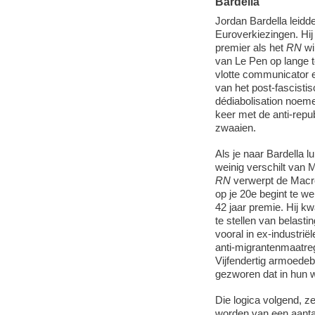
Bardella
Jordan Bardella leid
Euroverkiezingen. Hi
premier als het
RN
wi
van Le Pen op lange t
vlotte communicator e
van het post-fascisti
dédiabolisation noem
keer met de anti-repu
zwaaien.
Als je naar Bardella lu
weinig verschilt van
RN
verwerpt de Macro
op je 20e begint te w
42 jaar premie. Hij 
te stellen van belasti
vooral in ex-industrië
anti-migrantenmaatreg
Vijfendertig armoedeb
gezworen dat in hun 
Die logica volgend, ze
worden van een aanta