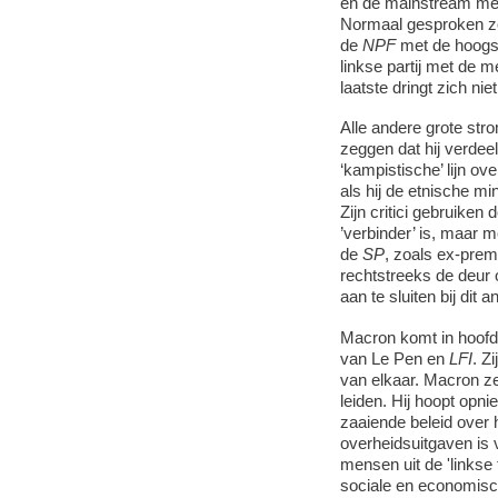
en de mainstream med
Normaal gesproken zou
de
NPF
met de hoogs
linkse partij met de
laatste dringt zich niet
Alle andere grote st
zeggen dat hij verdeeld
‘kampistische’ lijn ov
als hij de etnische m
Zijn critici gebruiken
’verbinder’ is, maar m
de
SP
, zoals ex-prem
rechtstreeks de deur 
aan te sluiten bij dit 
Macron komt in hoofd
van Le Pen en
LFI
. Z
van elkaar. Macron ze
leiden. Hij hoopt opn
zaaiende beleid over 
overheidsuitgaven is v
mensen uit de 'linkse 
sociale en economis