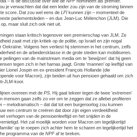
ia – is de discussie over wie de
NPF
nomineert als premier.
 je verwachten dat dat een leider zou zijn van de stroming binnen
te score. Dat zou wel eens de
LFI
kunnen zijn – momenteel de
 meeste parlementsleden – en dus Jean-Luc Mélenchon (JLM). Die
 op, maar sluit zich ook niet uit.
romingen staan kritisch tegenover een premierschap van JLM. Ze
heid zaait met zijn kritiek op de politie, op Israël en zijn nogal
er Oekraïne. Volgens hen verliest hij stemmen in het centrum, zelfs
inderheid en de arbeidersklasse in de grote steden kan mobiliseren.
 de peilingen van de mainstream media om te 'bewijzen' dat hij geen
ensen tegen zich in het harnas jaagt. Grote ‘mannen’ op leeftijd van
ier Lionel Jospin en ex-president François Hollande (die
opende voor Macron), zijn beiden uit hun pensioen gehaald om zich
anti-JLM-koor.
lijnen overeen met de
PS
. Hij gaat tekeer tegen de twee 'extremen'
ijn mensen gaan zelfs zo ver om te zeggen dat ze allebei profiteren
i – melodramatisch – dat dat tot een burgeroorlog zou kunnen
ieuw een centrum te creëren dat door zijn eigen verdeeldheid
het verhogen van de pensioenleeftijd en het snijden in de
ernietigd. Het zal moeilijk worden voor Macron om tegelijkertijd
familie' op te roepen zich achter hem te scharen en tegelijkertijd het
che programma van de
NPF
af te breken.