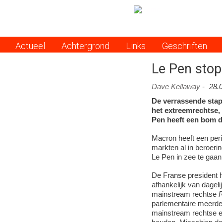
Actueel
Achtergrond
Links
Geschriften
Menu
Le Pen stop
Dave Kellaway
-
28.
De verrassende stap
het extreemrechtse,
Pen heeft een bom do
Macron heeft een period
markten al in beroer
Le Pen in zee te gaan
De Franse president h
afhankelijk van dagel
mainstream rechtse
R
parlementaire meerder
mainstream rechtse e