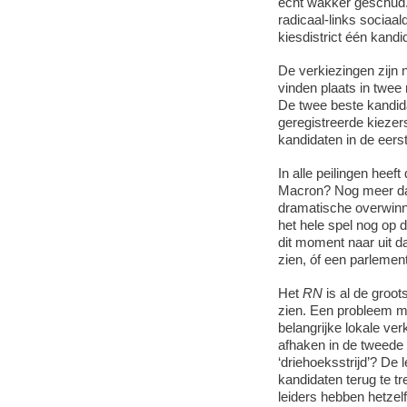
echt wakker geschud.
radicaal-links socia
kiesdistrict één kandid
De verkiezingen zijn 
vinden plaats in twee
De twee beste kandida
geregistreerde kiezer
kandidaten in de eers
In alle peilingen heeft
Macron? Nog meer dan
dramatische overwinn
het hele spel nog op 
dit moment naar uit 
zien, óf een parleme
Het
RN
is al de groots
zien. Een probleem me
belangrijke lokale ver
afhaken in de tweede
‘driehoeksstrijd’? De 
kandidaten terug te tr
leiders hebben hetzel