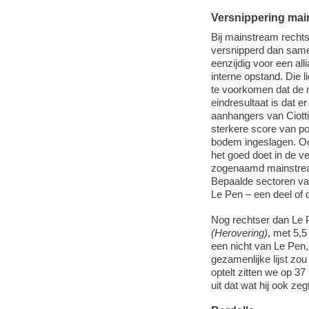
Versnippering mai
Bij mainstream recht
versnipperd dan same
eenzijdig voor een all
interne opstand. Die l
te voorkomen dat de 
eindresultaat is dat er
aanhangers van Ciotti
sterkere score van po
bodem ingeslagen. Oo
het goed doet in de v
zogenaamd mainstream
Bepaalde sectoren van
Le Pen – een deel of 
Nog rechtser dan Le 
(Herovering)
, met 5,5
een nicht van Le Pen,
gezamenlijke lijst zo
optelt zitten we op 3
uit dat wat hij ook ze