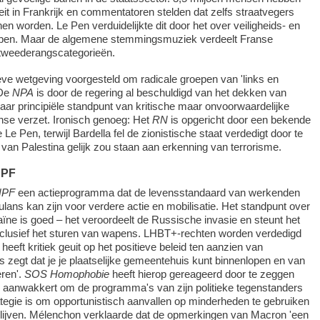
eit in Frankrijk en commentatoren stelden dat zelfs straatvegers
en worden. Le Pen verduidelijkte dit door het over veiligheids- en
bben. Maar de algemene stemmingsmuziek verdeelt Franse
n tweederangscategorieën.
ve wetgeving voorgesteld om radicale groepen van 'links en
 De
NPA
is door de regering al beschuldigd van het dekken van
ar principiële standpunt van kritische maar onvoorwaardelijke
jnse verzet. Ironisch genoeg: Het
RN
is opgericht door een bekende
Le Pen, terwijl Bardella fel de zionistische staat verdedigt door te
van Palestina gelijk zou staan aan erkenning van terrorisme.
NPF
NPF
een actieprogramma dat de levensstandaard van werkenden
ulans kan zijn voor verdere actie en mobilisatie. Het standpunt over
ne is goed – het veroordeelt de Russische invasie en steunt het
nclusief het sturen van wapens. LHBT+-rechten worden verdedigd
heeft kritiek geuit op het positieve beleid ten aanzien van
ks zegt dat je je plaatselijke gemeentehuis kunt binnenlopen en van
eren'.
SOS Homophobie
heeft hierop gereageerd door te zeggen
e aanwakkert om de programma's van zijn politieke tegenstanders
trategie is om opportunistisch aanvallen op minderheden te gebruiken
lijven. Mélenchon verklaarde dat de opmerkingen van Macron 'een