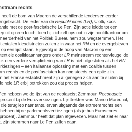
nstream rechts
s heeft de bom van Macron de verschillende tendensen eerder
ngebracht. De leider van de
Republikeinen (LR)
, Ciotti, koos
iantie met de post-fascistische Le Pen. Zijn actie leidde tot een
iep uit op een klucht toen hij zichzelf opsloot in zijn hoofdkantoor om
meerderheid van het Politiek Bureau hem zou wegstemmen. Het
 tientallen kiesdistricten zullen zijn waar het
RN
en de overgebleven
 op één lijst staan. Bijgevolg is de hoop van Macron op een
tentiële coalitieaanhangers onder
LR
mainstream rechtervleugel de
k een verdere versplintering van
LR
is niet uitgesloten als het
RN
erkiezingen – een Italiaanse oplossing met een coalitie tussen
 rechts en de postfascisten kan nog steeds een optie zijn.
 het Franse establishment zijn al genegen zich aan te sluiten bij
de hele
LR
erbij betrekken zou dat proces helpen.
Pen hebben we de lijst van de neofascist Zemmour,
Reconquete
 procent bij de Euroverkiezingen. Lijsttrekker was Marion Maréchal,
 die terugliep naar tante, ervan uitgaande dat extreemrechts een
u hebben bij de parlementsverkiezingen (als je hun Euroscores
7 procent). Zemmour heeft dat plan afgewezen. Maar het ziet er naar
gt, zijn stemmen naar Le Pen zullen gaan.