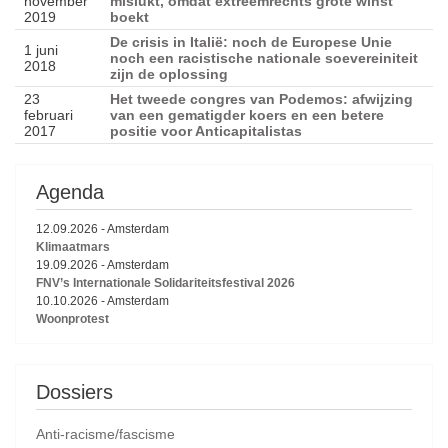
november
mislukt, omdat extreemrechts grote winst
2019
boekt
De crisis in Italië: noch de Europese Unie
1 juni
noch een racistische nationale soevereiniteit
2018
zijn de oplossing
23
Het tweede congres van Podemos: afwijzing
februari
van een gematigder koers en een betere
2017
positie voor Anticapitalistas
Agenda
12.09.2026
-
Amsterdam
Klimaatmars
19.09.2026
-
Amsterdam
FNV’s Internationale Solidariteitsfestival 2026
10.10.2026
-
Amsterdam
Woonprotest
Dossiers
Anti-racisme/fascisme