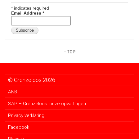
*
indicates required
Email Address
*
↑ TOP
© Grenzeloos 2026
ANBI
SAP – Grenzeloos: onze opvattingen
Privacy verklaring
Facebook
Bluesky