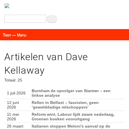
Overslaan
en
naar
Zoeken
de
inhoud
Toon — Menu
gaan
Menu
Actueel
Achtergrond
Links
Geschriften
Over SAP - Grenzeloos
Artikelen van Dave
Kellaway
Totaal: 25
Burnham de opvolger van Starmer – een
1 juli 2026
linkse analyse
12 juni
Rellen in Belfast – fascisten, geen
2026
‘gewelddadige relschoppers’
11 mei
Reform wint, Labour lijdt zware nederlaag,
2026
Groenen boeken vooruitgang
26 maart
Italianen stoppen Meloni’s aanval op de