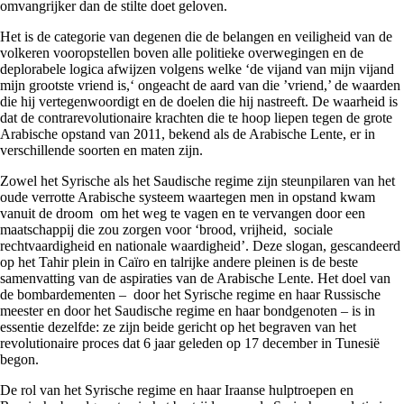
omvangrijker dan de stilte doet geloven.
Het is de categorie van degenen die de belangen en veiligheid van de
volkeren vooropstellen boven alle politieke overwegingen en de
deplorabele logica afwijzen volgens welke ‘de vijand van mijn vijand
mijn grootste vriend is,‘ ongeacht de aard van die ’vriend,’ de waarden
die hij vertegenwoordigt en de doelen die hij nastreeft. De waarheid is
dat de contrarevolutionaire krachten die te hoop liepen tegen de grote
Arabische opstand van 2011, bekend als de Arabische Lente, er in
verschillende soorten en maten zijn.
Zowel het Syrische als het Saudische regime zijn steunpilaren van het
oude verrotte Arabische systeem waartegen men in opstand kwam
vanuit de droom om het weg te vagen en te vervangen door een
maatschappij die zou zorgen voor ‘brood, vrijheid, sociale
rechtvaardigheid en nationale waardigheid’. Deze slogan, gescandeerd
op het Tahir plein in Caïro en talrijke andere pleinen is de beste
samenvatting van de aspiraties van de Arabische Lente. Het doel van
de bombardementen – door het Syrische regime en haar Russische
meester en door het Saudische regime en haar bondgenoten – is in
essentie dezelfde: ze zijn beide gericht op het begraven van het
revolutionaire proces dat 6 jaar geleden op 17 december in Tunesië
begon.
De rol van het Syrische regime en haar Iraanse hulptroepen en