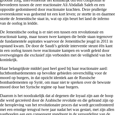
grootste zorg, intervenieerde het koninkrijk om een compromis te
bevorderen tussen de zeer reactionaire Ali Abdallah Saleh en een
oppositie gedomineerd door reactionaire krachten. Deze prullerige
overeenkomst was gedoemd tot een kort leven; ze stortte in en daarmee
stortte de Jemenitische staat in, wat op zijn beurt het land de inferno
van de oorlog in leidde.
De Jemenitische oorlog is er niet een tussen een revolutionair en
reactionair kamp, maar tussen twee kampen die beide staan tegenover
de fundamentele aspiraties waarvoor de Jemenitische jeugd in 2011 in
opstand kwam. De door de Saudi’s geleide interventie steunt één kant
in een oorlog tussen twee reactionaire kampen en wordt geleid door
overwegingen die exclusief zijn verbonden met de veiligheid van het
koninkrijk.
Haar belangrijkste middel past heel goed bij haar reactionaire aard:
luchtbombardementen op bevolkte gebieden onverschillig voor de
moord op burgers, in dat opzicht identiek aan de Russische
bombardementen op Syrië, om maar niet te spreken over de bewuste
moord door het Syrische regime op haar burgers.
Daarom is het noodzakelijk dat al degenen die loyaal zijn aan de hoop
die werd gecreëerd door de Arabische revolutie en die gebrand zijn op
de heropleving van het revolutionaire proces dat wordt geconfronteerd
met een ernstige terugval twee jaar nadat het was gestart, met zijn allen
vasthouden aan een consequent standpunt in de veroordeling van de