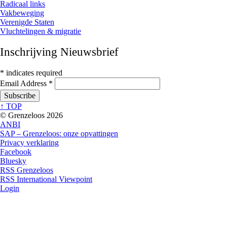
Radicaal links
Vakbeweging
Verenigde Staten
Vluchtelingen & migratie
Inschrijving Nieuwsbrief
*
indicates required
Email Address
*
↑ TOP
© Grenzeloos 2026
ANBI
SAP – Grenzeloos: onze opvattingen
Privacy verklaring
Facebook
Bluesky
RSS Grenzeloos
RSS International Viewpoint
Login