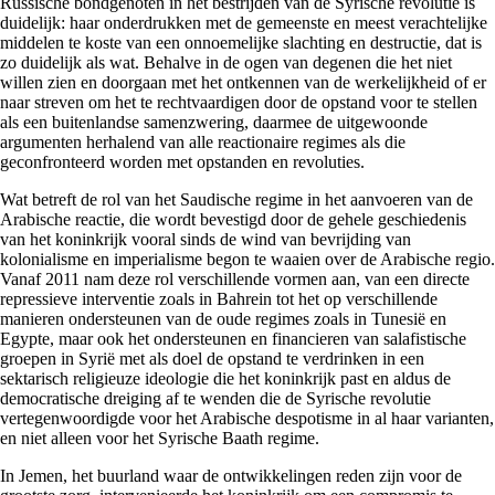
Russische bondgenoten in het bestrijden van de Syrische revolutie is
duidelijk: haar onderdrukken met de gemeenste en meest verachtelijke
middelen te koste van een onnoemelijke slachting en destructie, dat is
zo duidelijk als wat. Behalve in de ogen van degenen die het niet
willen zien en doorgaan met het ontkennen van de werkelijkheid of er
naar streven om het te rechtvaardigen door de opstand voor te stellen
als een buitenlandse samenzwering, daarmee de uitgewoonde
argumenten herhalend van alle reactionaire regimes als die
geconfronteerd worden met opstanden en revoluties.
Wat betreft de rol van het Saudische regime in het aanvoeren van de
Arabische reactie, die wordt bevestigd door de gehele geschiedenis
van het koninkrijk vooral sinds de wind van bevrijding van
kolonialisme en imperialisme begon te waaien over de Arabische regio.
Vanaf 2011 nam deze rol verschillende vormen aan, van een directe
repressieve interventie zoals in Bahrein tot het op verschillende
manieren ondersteunen van de oude regimes zoals in Tunesië en
Egypte, maar ook het ondersteunen en financieren van salafistische
groepen in Syrië met als doel de opstand te verdrinken in een
sektarisch religieuze ideologie die het koninkrijk past en aldus de
democratische dreiging af te wenden die de Syrische revolutie
vertegenwoordigde voor het Arabische despotisme in al haar varianten,
en niet alleen voor het Syrische Baath regime.
In Jemen, het buurland waar de ontwikkelingen reden zijn voor de