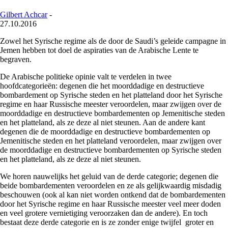
Gilbert Achcar
-
27.10.2016
Zowel het Syrische regime als de door de Saudi’s geleide campagne in
Jemen hebben tot doel de aspiraties van de Arabische Lente te
begraven.
De Arabische politieke opinie valt te verdelen in twee
hoofdcategorieën: degenen die het moorddadige en destructieve
bombardement op Syrische steden en het platteland door het Syrische
regime en haar Russische meester veroordelen, maar zwijgen over de
moorddadige en destructieve bombardementen op Jemenitische steden
en het platteland, als ze deze al niet steunen. Aan de andere kant
degenen die de moorddadige en destructieve bombardementen op
Jemenitische steden en het platteland veroordelen, maar zwijgen over
de moorddadige en destructieve bombardementen op Syrische steden
en het platteland, als ze deze al niet steunen.
We horen nauwelijks het geluid van de derde categorie; degenen die
beide bombardementen veroordelen en ze als gelijkwaardig misdadig
beschouwen (ook al kan niet worden ontkend dat de bombardementen
door het Syrische regime en haar Russische meester veel meer doden
en veel grotere vernietiging veroorzaken dan de andere). En toch
bestaat deze derde categorie en is ze zonder enige twijfel groter en