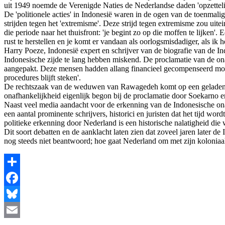
uit 1949 noemde de Verenigde Naties de Nederlandse daden 'opzettelij
De 'politionele acties' in Indonesië waren in de ogen van de toenmal
strijden tegen het 'extremisme'. Deze strijd tegen extremisme zou uite
die periode naar het thuisfront: 'je begint zo op die moffen te lijken'.
rust te herstellen en je komt er vandaan als oorlogsmisdadiger, als ik h
Harry Poeze, Indonesië expert en schrijver van de biografie van de In
Indonesische zijde te lang hebben miskend. De proclamatie van de on
aangepakt. Deze mensen hadden allang financieel gecompenseerd moeten 
procedures blijft steken'.
De rechtszaak van de weduwen van Rawagedeh komt op een geladen mo
onafhankelijkheid eigenlijk begon bij de proclamatie door Soekarno e
Naast veel media aandacht voor de erkenning van de Indonesische onaf
een aantal prominente schrijvers, historici en juristen dat het tijd w
politieke erkenning door Nederland is een historische nalatigheid die 
Dit soort debatten en de aanklacht laten zien dat zoveel jaren later 
nog steeds niet beantwoord; hoe gaat Nederland om met zijn koloniaa
Share
Facebook
Bluesky