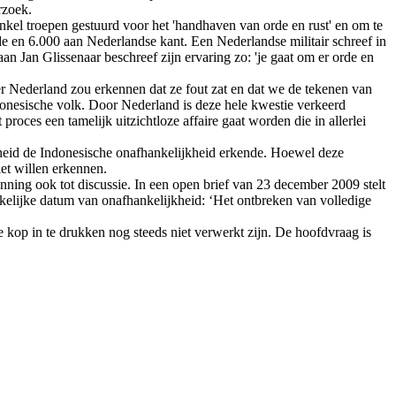
rzoek.
nkel troepen gestuurd voor het 'handhaven van orde en rust' en om te
jde en 6.000 aan Nederlandse kant. Een Nederlandse militair schreef in
raan Jan Glissenaar beschreef zijn ervaring zo: 'je gaat om er orde en
eer Nederland zou erkennen dat ze fout zat en dat we de tekenen van
donesische volk. Door Nederland is deze hele kwestie verkeerd
oces een tamelijk uitzichtloze affaire gaat worden die in allerlei
eid de Indonesische onafhankelijkheid erkende. Hoewel deze
et willen erkennen.
ning ook tot discussie. In een open brief van 23 december 2009 stelt
werkelijke datum van onafhankelijkheid: ‘Het ontbreken van volledige
e kop in te drukken nog steeds niet verwerkt zijn. De hoofdvraag is