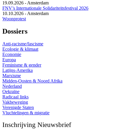
19.09.2026
-
Amsterdam
FNV’s Internationale Solidariteitsfestival 2026
10.10.2026
-
Amsterdam
Woonprotest
Dossiers
Anti-racisme/fascisme
Ecologie & klimaat
Economie
Europa
Feminisme & gender
Latijns-Amerika
Marxisme
Midden-Oosten & Noord Afrika
Nederland
Oekraïne
Radicaal links
Vakbeweging
Verenigde Staten
Vluchtelingen & migratie
Inschrijving Nieuwsbrief