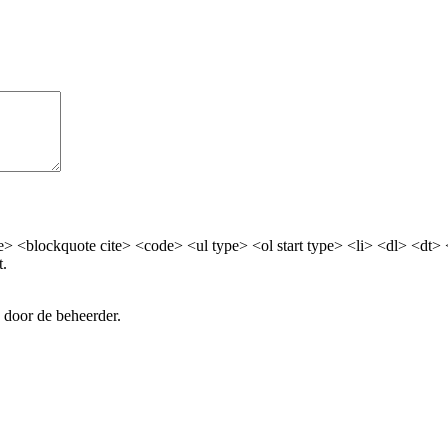
> <blockquote cite> <code> <ul type> <ol start type> <li> <dl> <dt>
t.
 door de beheerder.