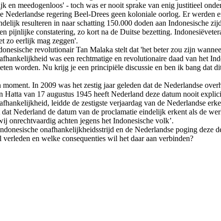
k en meedogenloos' - toch was er nooit sprake van enig justitieel onde
ige Nederlandse regering Beel-Drees geen koloniale oorlog. Er werden e
indelijk resulteren in naar schatting 150.000 doden aan Indonesische zi
 Een pijnlijke constatering, zo kort na de Duitse bezetting. Indonesiëvete
et zo eerlijk mag zeggen'.
donesische revolutionair Tan Malaka stelt dat 'het beter zou zijn wann
afhankelijkheid was een rechtmatige en revolutionaire daad van het In
worden. Nu krijg je een principiële discussie en ben ik bang dat dit pr
ment. In 2009 was het zestig jaar geleden dat de Nederlandse overh
n Hatta van 17 augustus 1945 heeft Nederland deze datum nooit explici
hankelijkheid, leidde de zestigste verjaardag van de Nederlandse erken
ordt dat Nederland de datum van de proclamatie eindelijk erkent als de 
wij onrechtvaardig achten jegens het Indonesische volk’.
de Indonesische onafhankelijkheidsstrijd en de Nederlandse poging deze d
l verleden en welke consequenties wil het daar aan verbinden?