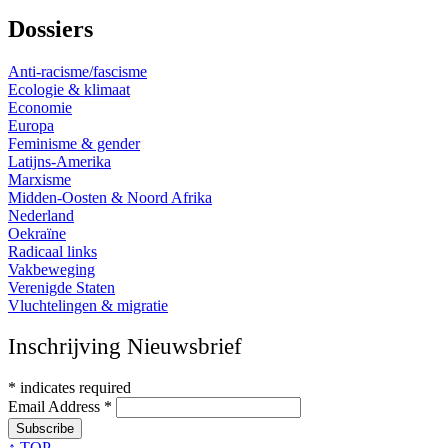
Dossiers
Anti-racisme/fascisme
Ecologie & klimaat
Economie
Europa
Feminisme & gender
Latijns-Amerika
Marxisme
Midden-Oosten & Noord Afrika
Nederland
Oekraïne
Radicaal links
Vakbeweging
Verenigde Staten
Vluchtelingen & migratie
Inschrijving Nieuwsbrief
*
indicates required
Email Address
*
↑ TOP