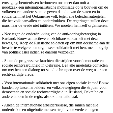
ernstige gebeurtenissen herinneren ons meer dan ooit aan de
noodzaak een internationalistische mobilisatie op te bouwen om de
volkeren een andere stem te geven dan die van de staten en in
solidariteit met het Oekraïense volk tegen alle beleidsmaatregelen
die het volk aanvallen en onderdrukken. De regeringen zullen deze
mars naar de vrede niet initiëren. We moeten hem zelf organiseren.
- Nee tegen de onderdrukking van de anti-oorlogsbeweging in
Rusland. Bouw aan actieve en zichtbare solidariteit met deze
beweging. Roep de Russische soldaten op om hun deelname aan de
invasie te weigeren en organiseer solidariteit met hen, met inbegrip
van politiek asiel indien ze daarom verzoeken.
- Steun de progressieve krachten die strijden voor democratie en
sociale rechtvaardigheid in Oekraïne. Leg alle mogelijke contacten
om met hen een dialoog tot stand te brengen over de weg naar een
rechtvaardige vrede.
- Voor internationale solidariteit met ons eigen sociale kamp! Bouw
banden op tussen arbeiders- en volksbewegingen die strijden voor
democratie en sociale rechtvaardigheid in Rusland, Oekraïne en
andere landen in de regio, alsook internationaal.
- Alleen de internationale arbeidersklasse, die samen met alle
onderdrukte en uitgebuite mensen strijdt voor vrede en tegen