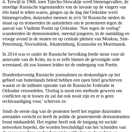
4. Terwijl in 1968, toen Tsjecho-Slowakije werd binnengevallen, de
moedige Russische tegenstanders van de invasie op de vingers van
één hand te tellen waren, gingen op de dag dat Oekraïne werd
binnengevallen, duizenden mensen in zo'n 50 Russische steden de
straat op en trotseerden de autoriteiten om te protesteren tegen de
aanval van Vladimir Poetin op Oekraïne. 'Nee tegen de oorlog!'
scandeerden de demonstranten, meestal jongeren, in de namiddag en
vroege avond in de straten en op centrale pleinen van Moskou, Sint-
Petersburg, Novosibirsk, Jekaterinburg, Krasnodar en Moermansk.
In 2014 was er onder de Russische bevolking brede steun voor de
annexatie van de Krim, nu is er zelfs binnen de gevestigde orde
weerstand, dit zou kunnen leiden tot de ondergang van Poetin.
Honderdzeventig Russische journalisten en deskundigen op het
gebied van buitenlands beleid hebben een open brief geschreven
waarin ze de militaire operatie van de Russische Federatie in
Oekraïne veroordelen. 'Oorlog is nooit een methode geweest om
conflicten op te lossen en zal dat ook nooit zijn en er is geen
rechtvaardiging voor,' schreven ze.
Sinds de eerste dag van de protesten heeft het regime duizenden
arrestaties verricht en heeft de politie de gearresteerde demonstranten
bruut mishandeld. Het regime heeft ook de toegang tot sociale
netwerken beperkt, die worden beschuldigd van het 'schenden van