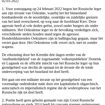
02.03.2022
1. Voor zonsopgang op 24 februari 2022 begon het Russische leger
aan zijn invasie van Oekraïne, waarbij het het binnenland
bombardeerde en de noordelijke, oostelijke en zuidelijke grenzen
van het land overschreed, op weg naar de hoofdstad Kiev. Deze
agressie heeft al vele doden geëist, zowel onder burgers als onder
militairen. Het Oekraïense leger en de bevolking verdedigen zich,
verschillende steden houden stand tegen de agressor.
Honderdduizenden Oekraïners zijn in ballingschap gegaan, maar het
verzet gaat door. Het Oekraïense volk verzet zich, met en zonder
wapens.
De erkenning door het Kremlin drie dagen eerder van de
'onafhankelijkheid' van de zogenaamde 'volksrepublieken' Donetsk
en Lugansk en de officiële intocht van het Russische leger op hun
grondgebied was slechts de opmaat tot de invasie die de totale
onderwerping van het buurland tot doel heeft.
Het gaat om een militaire invasie op het grondgebied van een
voormalige onderdrukte natie door een kapitalistisch oligarchisch,
autocratisch en imperialistisch regime dat de wederopbouw van het
Russische rijk tot doel heeft.
2. Poetin heeft geen geheim gemaakt van zijn Groot Russische
nationalisme en sinds 2014 heeft hij concrete stappen ondernomen