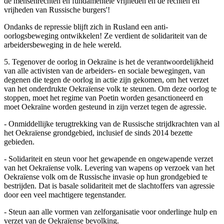
de mensenrechten en fundamentele vrijheden en de rechten en
vrijheden van Russische burgers'!
Ondanks de repressie blijft zich in Rusland een anti-
oorlogsbeweging ontwikkelen! Ze verdient de solidariteit van de
arbeidersbeweging in de hele wereld.
5. Tegenover de oorlog in Oekraïne is het de verantwoordelijkheid
van alle activisten van de arbeiders- en sociale bewegingen, van
degenen die tegen de oorlog in actie zijn gekomen, om het verzet
van het onderdrukte Oekraïense volk te steunen. Om deze oorlog te
stoppen, moet het regime van Poetin worden gesanctioneerd en
moet Oekraïne worden gesteund in zijn verzet tegen de agressie.
- Onmiddellijke terugtrekking van de Russische strijdkrachten van al
het Oekraïense grondgebied, inclusief de sinds 2014 bezette
gebieden.
- Solidariteit en steun voor het gewapende en ongewapende verzet
van het Oekraïense volk. Levering van wapens op verzoek van het
Oekraïense volk om de Russische invasie op hun grondgebied te
bestrijden. Dat is basale solidariteit met de slachtoffers van agressie
door een veel machtigere tegenstander.
- Steun aan alle vormen van zelforganisatie voor onderlinge hulp en
verzet van de Oekraïense bevolking.