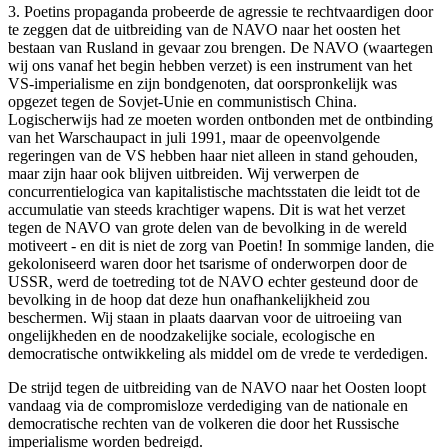
3. Poetins propaganda probeerde de agressie te rechtvaardigen door
te zeggen dat de uitbreiding van de NAVO naar het oosten het
bestaan van Rusland in gevaar zou brengen. De NAVO (waartegen
wij ons vanaf het begin hebben verzet) is een instrument van het
VS-imperialisme en zijn bondgenoten, dat oorspronkelijk was
opgezet tegen de Sovjet-Unie en communistisch China.
Logischerwijs had ze moeten worden ontbonden met de ontbinding
van het Warschaupact in juli 1991, maar de opeenvolgende
regeringen van de VS hebben haar niet alleen in stand gehouden,
maar zijn haar ook blijven uitbreiden. Wij verwerpen de
concurrentielogica van kapitalistische machtsstaten die leidt tot de
accumulatie van steeds krachtiger wapens. Dit is wat het verzet
tegen de NAVO van grote delen van de bevolking in de wereld
motiveert - en dit is niet de zorg van Poetin! In sommige landen, die
gekoloniseerd waren door het tsarisme of onderworpen door de
USSR, werd de toetreding tot de NAVO echter gesteund door de
bevolking in de hoop dat deze hun onafhankelijkheid zou
beschermen. Wij staan in plaats daarvan voor de uitroeiing van
ongelijkheden en de noodzakelijke sociale, ecologische en
democratische ontwikkeling als middel om de vrede te verdedigen.
De strijd tegen de uitbreiding van de NAVO naar het Oosten loopt
vandaag via de compromisloze verdediging van de nationale en
democratische rechten van de volkeren die door het Russische
imperialisme worden bedreigd.