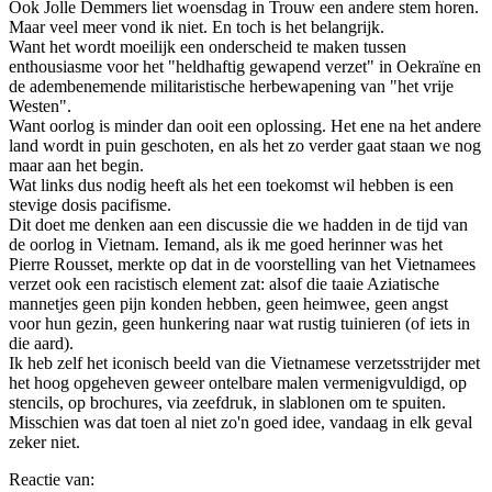
Ook Jolle Demmers liet woensdag in Trouw een andere stem horen.
Maar veel meer vond ik niet. En toch is het belangrijk.
Want het wordt moeilijk een onderscheid te maken tussen
enthousiasme voor het "heldhaftig gewapend verzet" in Oekraïne en
de adembenemende militaristische herbewapening van "het vrije
Westen".
Want oorlog is minder dan ooit een oplossing. Het ene na het andere
land wordt in puin geschoten, en als het zo verder gaat staan we nog
maar aan het begin.
Wat links dus nodig heeft als het een toekomst wil hebben is een
stevige dosis pacifisme.
Dit doet me denken aan een discussie die we hadden in de tijd van
de oorlog in Vietnam. Iemand, als ik me goed herinner was het
Pierre Rousset, merkte op dat in de voorstelling van het Vietnamees
verzet ook een racistisch element zat: alsof die taaie Aziatische
mannetjes geen pijn konden hebben, geen heimwee, geen angst
voor hun gezin, geen hunkering naar wat rustig tuinieren (of iets in
die aard).
Ik heb zelf het iconisch beeld van die Vietnamese verzetsstrijder met
het hoog opgeheven geweer ontelbare malen vermenigvuldigd, op
stencils, op brochures, via zeefdruk, in slablonen om te spuiten.
Misschien was dat toen al niet zo'n goed idee, vandaag in elk geval
zeker niet.
Reactie van: