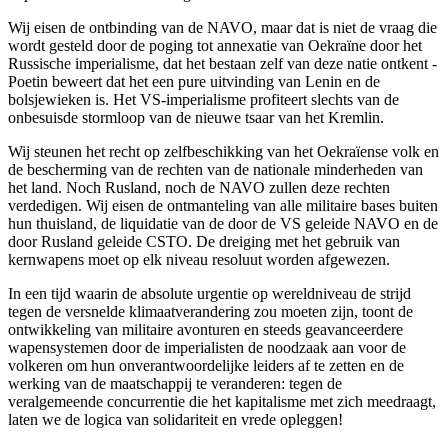
Wij eisen de ontbinding van de NAVO, maar dat is niet de vraag die
wordt gesteld door de poging tot annexatie van Oekraïne door het
Russische imperialisme, dat het bestaan zelf van deze natie ontkent -
Poetin beweert dat het een pure uitvinding van Lenin en de
bolsjewieken is. Het VS-imperialisme profiteert slechts van de
onbesuisde stormloop van de nieuwe tsaar van het Kremlin.
Wij steunen het recht op zelfbeschikking van het Oekraïense volk en
de bescherming van de rechten van de nationale minderheden van
het land. Noch Rusland, noch de NAVO zullen deze rechten
verdedigen. Wij eisen de ontmanteling van alle militaire bases buiten
hun thuisland, de liquidatie van de door de VS geleide NAVO en de
door Rusland geleide CSTO. De dreiging met het gebruik van
kernwapens moet op elk niveau resoluut worden afgewezen.
In een tijd waarin de absolute urgentie op wereldniveau de strijd
tegen de versnelde klimaatverandering zou moeten zijn, toont de
ontwikkeling van militaire avonturen en steeds geavanceerdere
wapensystemen door de imperialisten de noodzaak aan voor de
volkeren om hun onverantwoordelijke leiders af te zetten en de
werking van de maatschappij te veranderen: tegen de
veralgemeende concurrentie die het kapitalisme met zich meedraagt,
laten we de logica van solidariteit en vrede opleggen!