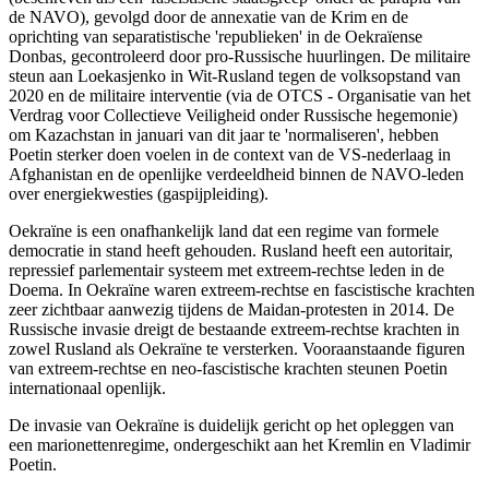
de NAVO), gevolgd door de annexatie van de Krim en de
oprichting van separatistische 'republieken' in de Oekraïense
Donbas, gecontroleerd door pro-Russische huurlingen. De militaire
steun aan Loekasjenko in Wit-Rusland tegen de volksopstand van
2020 en de militaire interventie (via de OTCS - Organisatie van het
Verdrag voor Collectieve Veiligheid onder Russische hegemonie)
om Kazachstan in januari van dit jaar te 'normaliseren', hebben
Poetin sterker doen voelen in de context van de VS-nederlaag in
Afghanistan en de openlijke verdeeldheid binnen de NAVO-leden
over energiekwesties (gaspijpleiding).
Oekraïne is een onafhankelijk land dat een regime van formele
democratie in stand heeft gehouden. Rusland heeft een autoritair,
repressief parlementair systeem met extreem-rechtse leden in de
Doema. In Oekraïne waren extreem-rechtse en fascistische krachten
zeer zichtbaar aanwezig tijdens de Maidan-protesten in 2014. De
Russische invasie dreigt de bestaande extreem-rechtse krachten in
zowel Rusland als Oekraïne te versterken. Vooraanstaande figuren
van extreem-rechtse en neo-fascistische krachten steunen Poetin
internationaal openlijk.
De invasie van Oekraïne is duidelijk gericht op het opleggen van
een marionettenregime, ondergeschikt aan het Kremlin en Vladimir
Poetin.