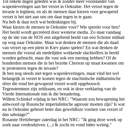
Tot enkele dagen geleden was ik zonder meer voorstander van
wapenleveringen aan het verzet in Oekraïne. Het verzet tegen de
invasie is legitiem, en als de mensen daar kiezen voor gewapend
verzet is het niet aan ons om daar tegen in te gaan.
Nu heb ik daar toch wat bedenkingen bij.
Waar kiezen de mensen in Oekraïne voor? Wie spreekt voor hen?
Het beeld wordt gecreëerd door westerse media. Zo staat vandaag
op de site van de NOS een uitgebreid beeld van een Schotse militair
op weg naar Oekraïne. Maar wat denken de mensen die als daad
van verzet op een plein in Kiev piano spelen? En wat denken de
mensen die vooral als medelijden wekkende slachtoffers in beeld
worden gebracht, maar die vast ook een mening hebben? Of de
honderden mensen die in het bezette Cherson op straat kwamen om
te protesteren tegen de invasie?
Ik ben nog steeds niet tegen wapenleveringen, maar vind het wel
belangrijk in verzet te komen tegen de machistische militaristische
sfeer die rond het gewapend verzet wordt opgebouwd.
Tegenstemmen zijn zeldzaam, en ook in deze verklaring van de
Vierde Internationale mis ik die benadering.
Willem Schinkel vrijdag in het NRC: "Waarom zou bewapening het
antwoord op Russische imperialistische agressie moeten zijn? Is wat
nu in Oekraïne gebeurt beter dan geweldloze vormen van verzet of
dan sabotage?"
Rosanne Hertzberger zaterdag in het NRC: "Ik ging deze week op
zoek naar vredesduiven. (...) Ik zocht en vond bitter weinig."