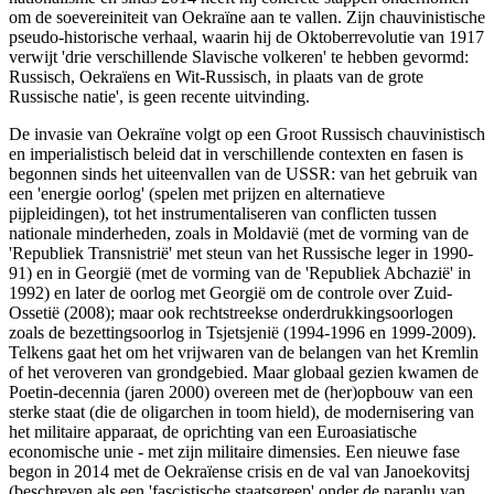
om de soevereiniteit van Oekraïne aan te vallen. Zijn chauvinistische
pseudo-historische verhaal, waarin hij de Oktoberrevolutie van 1917
verwijt 'drie verschillende Slavische volkeren' te hebben gevormd:
Russisch, Oekraïens en Wit-Russisch, in plaats van de grote
Russische natie', is geen recente uitvinding.
De invasie van Oekraïne volgt op een Groot Russisch chauvinistisch
en imperialistisch beleid dat in verschillende contexten en fasen is
begonnen sinds het uiteenvallen van de USSR: van het gebruik van
een 'energie oorlog' (spelen met prijzen en alternatieve
pijpleidingen), tot het instrumentaliseren van conflicten tussen
nationale minderheden, zoals in Moldavië (met de vorming van de
'Republiek Transnistrië' met steun van het Russische leger in 1990-
91) en in Georgië (met de vorming van de 'Republiek Abchazië' in
1992) en later de oorlog met Georgië om de controle over Zuid-
Ossetië (2008); maar ook rechtstreekse onderdrukkingsoorlogen
zoals de bezettingsoorlog in Tsjetsjenië (1994-1996 en 1999-2009).
Telkens gaat het om het vrijwaren van de belangen van het Kremlin
of het veroveren van grondgebied. Maar globaal gezien kwamen de
Poetin-decennia (jaren 2000) overeen met de (her)opbouw van een
sterke staat (die de oligarchen in toom hield), de modernisering van
het militaire apparaat, de oprichting van een Euroasiatische
economische unie - met zijn militaire dimensies. Een nieuwe fase
begon in 2014 met de Oekraïense crisis en de val van Janoekovitsj
(beschreven als een 'fascistische staatsgreep' onder de paraplu van