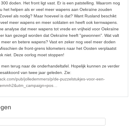
r 300 doden. Het front ligt vast. Er is een patstelling. Waarom nog
u het helpen als er veel meer wapens aan Oekraïne zouden
Zoveel als nodig? Maar hoeveel is dat? Want Rusland beschikt
 veel meer wapens en meer soldaten en heeft ook kernwapens.
che analyse dat meer wapens tot vrede en vrijheid voor Oekraïne
er kan gezegd worden dat Oekraïne heeft "gewonnen". Wat valt
t meer en betere wapens? Vast en zeker nog veel meer doden
Misschien de front-grens kilometers naar het Oosten verplaatst
k niet. Deze oorlog moet stoppen!
t men terug naar de onderhandeltafel. Hopelijk kunnen ze verder
esakkoord van twee jaar geleden. Zie:
tack.com/pub/jolledemmers/p/de-puzzelstukjes-voor-een-
r=emmh2&utm_campaign=pos…
egen