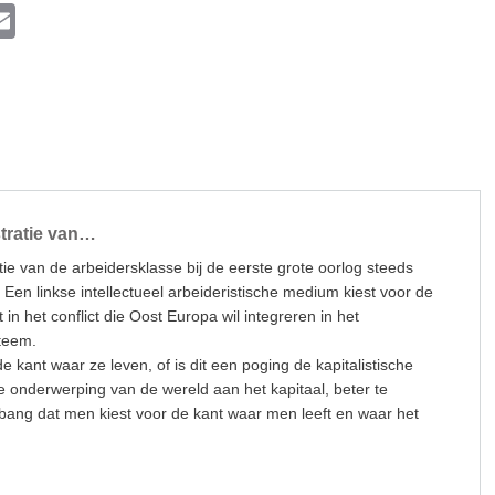
l
E
m
ail
k
stratie van…
atie van de arbeidersklasse bij de eerste grote oorlog steeds
 Een linkse intellectueel arbeideristische medium kiest voor de
t in het conflict die Oost Europa wil integreren in het
steem.
de kant waar ze leven, of is dit een poging de kapitalistische
e onderwerping van de wereld aan het kapitaal, beter te
 bang dat men kiest voor de kant waar men leeft en waar het