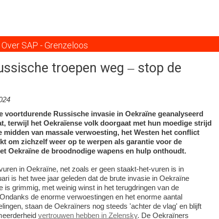
Overslaan
en
naar
de
Over SAP - Grenzeloos
inhoud
gaan
ussische troepen weg ‒ stop de
024
 de voortdurende Russische invasie in Oekraïne geanalyseerd
, terwijl het Oekraïense volk doorgaat met hun moedige strijd
te midden van massale verwoesting, het Westen het conflict
kt om zichzelf weer op te werpen als garantie voor de
 het Oekraïne de broodnodige wapens en hulp onthoudt.
vuren in Oekraïne, net zoals er geen staakt-het-vuren is in
ari is het twee jaar geleden dat de brute invasie in Oekraïne
e is grimmig, met weinig winst in het terugdringen van de
 Ondanks de enorme verwoestingen en het enorme aantal
elingen, staan de Oekraïners nog steeds 'achter de vlag' en blijft
meerderheid
vertrouwen hebben in Zelensky
. De Oekraïners