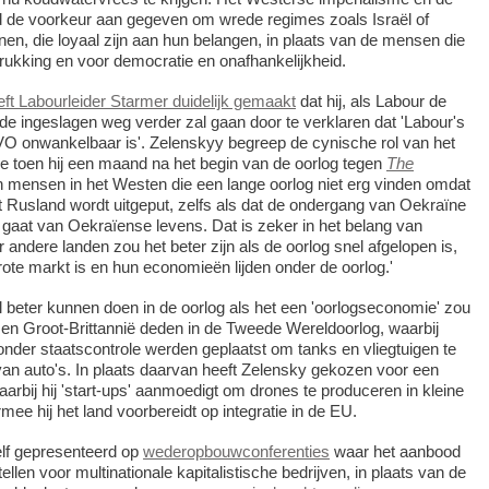
d de voorkeur aan gegeven om wrede regimes zoals Israël of
nen, die loyaal zijn aan hun belangen, in plaats van de mensen die
ukking en voor democratie en onafhankelijkheid.
eft Labourleider Starmer duidelijk gemaakt
dat hij, als Labour de
 de ingeslagen weg verder zal gaan door te verklaren dat 'Labour's
VO onwankelbaar is'. Zelenskyy begreep de cynische rol van het
e toen hij een maand na het begin van de oorlog tegen
The
jn mensen in het Westen die een lange oorlog niet erg vinden omdat
 Rusland wordt uitgeput, zelfs als dat de ondergang van Oekraïne
 gaat van Oekraïense levens. Dat is zeker in het belang van
andere landen zou het beter zijn als de oorlog snel afgelopen is,
te markt is en hun economieën lijden onder de oorlog.'
 beter kunnen doen in de oorlog als het een 'oorlogseconomie' zou
en Groot-Brittannië deden in de Tweede Wereldoorlog, waarbij
 onder staatscontrole werden geplaatst om tanks en vliegtuigen te
van auto's. In plaats daarvan heeft Zelensky gekozen voor een
arbij hij 'start-ups' aanmoedigt om drones te produceren in kleine
ee hij het land voorbereidt op integratie in de EU.
elf gepresenteerd op
wederopbouwconferenties
waar het aanbood
ellen voor multinationale kapitalistische bedrijven, in plaats van de