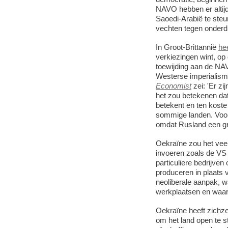
NAVO hebben er altij
Saoedi-Arabië te steu
vechten tegen onderdr
In Groot-Brittannië
he
verkiezingen wint, op
toewijding aan de NA
Westerse imperialism
Economist
zei: 'Er zi
het zou betekenen dat
betekent en ten koste
sommige landen. Voor 
omdat Rusland een gro
Oekraïne zou het veel
invoeren zoals de VS 
particuliere bedrijven
produceren in plaats 
neoliberale aanpak, wa
werkplaatsen en waarm
Oekraïne heeft zichz
om het land open te st