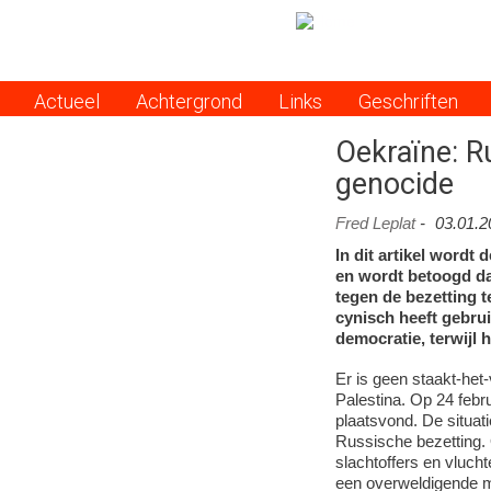
Actueel
Achtergrond
Links
Geschriften
Menu
Oekraïne: R
genocide
Fred Leplat
-
03.01.2
In dit artikel wordt
en wordt betoogd dat
tegen de bezetting 
cynisch heeft gebrui
democratie, terwijl
Er is geen staakt-het-
Palestina. Op 24 febru
plaatsvond. De situati
Russische bezetting.
slachtoffers en vlucht
een overweldigende 