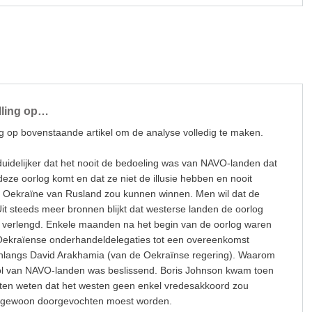
lling op…
ng op bovenstaande artikel om de analyse volledig te maken.
duidelijker dat het nooit de bedoeling was van NAVO-landen dat
eze oorlog komt en dat ze niet de illusie hebben en nooit
 Oekraïne van Rusland zou kunnen winnen. Men wil dat de
it steeds meer bronnen blijkt dat westerse landen de oorlog
n verlengd. Enkele maanden na het begin van de oorlog waren
Oekraïense onderhandeldelegaties tot een overeenkomst
nlangs David Arakhamia (van de Oekraïnse regering). Waarom
rol van NAVO-landen was beslissend. Boris Johnson kwam toen
aten weten dat het westen geen enkel vredesakkoord zou
r gewoon doorgevochten moest worden.