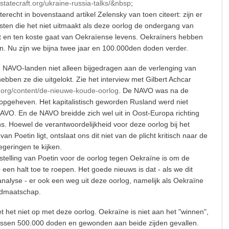
estatecraft.org/ukraine-russia-talks/&nbsp
;
terecht in bovenstaand artikel Zelensky van toen citeert: zijn er
ten die het niet uitmaakt als deze oorlog de ondergang van
 en ten koste gaat van Oekraïense levens. Oekraïners hebben
en. Nu zijn we bijna twee jaar en 100.000den doden verder.
NAVO-landen niet alleen bijgedragen aan de verlenging van
ebben ze die uitgelokt. Zie het interview met Gilbert Achcar
s.org/content/de-nieuwe-koude-oorlog
. De NAVO was na de
 opgeheven. Het kapitalistisch geworden Rusland werd niet
NAVO. En de NAVO breidde zich wel uit in Oost-Europa richting
s. Hoewel de verantwoordelijkheid voor deze oorlog bij het
n Poetin ligt, ontslaat ons dit niet van de plicht kritisch naar de
egeringen te kijken.
stelling van Poetin voor de oorlog tegen Oekraïne is om de
en halt toe te roepen. Het goede nieuws is dat - als we dit
alyse - er ook een weg uit deze oorlog, namelijk als Oekraïne
idmaatschap.
 het niet op met deze oorlog. Oekraïne is niet aan het "winnen",
tussen 500.000 doden en gewonden aan beide zijden gevallen.