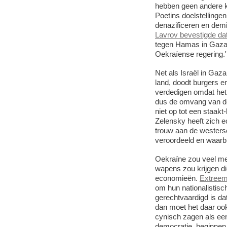
hebben geen andere ke
Poetins doelstellingen
denazificeren en demi
Lavrov bevestigde da
tegen Hamas in Gaza '
Oekraïense regering.'
Net als Israël in Gaz
land, doodt burgers 
verdedigen omdat het 
dus de omvang van de
niet op tot een staakt
Zelensky heeft zich e
trouw aan de westerse
veroordeeld en waarbij
Oekraïne zou veel me
wapens zou krijgen die
economieën.
Extreem
om hun nationalistisch
gerechtvaardigd is dat
dan moet het daar oo
cynisch zagen als een
democratie, beginnen