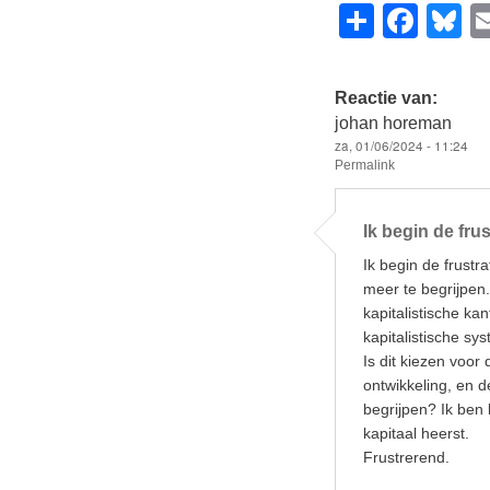
S
F
B
h
a
u
ar
c
e
Reactie van:
e
e
s
johan horeman
za, 01/06/2024 - 11:24
b
y
Permalink
o
o
Ik begin de fru
k
Ik begin de frustr
meer te begrijpen.
kapitalistische kan
kapitalistische sy
Is dit kiezen voor 
ontwikkeling, en d
begrijpen? Ik ben
kapitaal heerst.
Frustrerend.