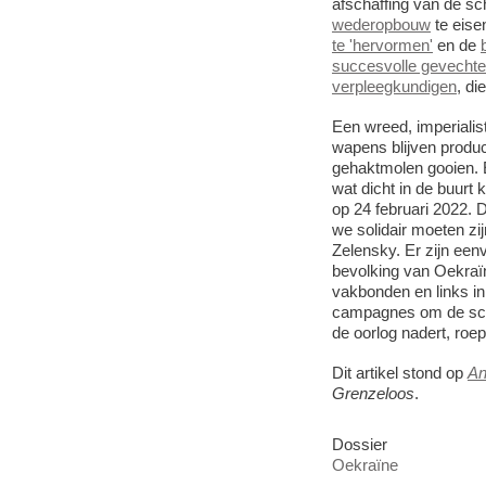
afschaffing van de sc
wederopbouw
te eise
te 'hervormen'
en de
succesvolle gevecht
verpleegkundigen
, di
Een wreed, imperialis
wapens blijven produc
gehaktmolen gooien. E
wat dicht in de buurt
op 24 februari 2022. D
we solidair moeten zi
Zelensky. Er zijn eenv
bevolking van Oekraïn
vakbonden en links i
campagnes om de schu
de oorlog nadert, ro
Dit artikel stond op
An
Grenzeloos
.
Dossier
Oekraïne