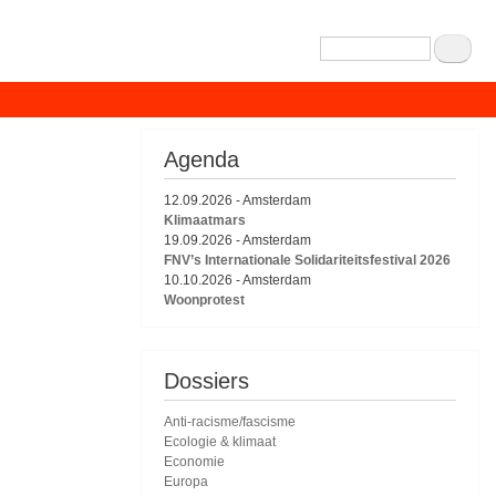
Zoeken
Agenda
12.09.2026
-
Amsterdam
Klimaatmars
19.09.2026
-
Amsterdam
FNV’s Internationale Solidariteitsfestival 2026
10.10.2026
-
Amsterdam
Woonprotest
Dossiers
Anti-racisme/fascisme
Ecologie & klimaat
Economie
Europa