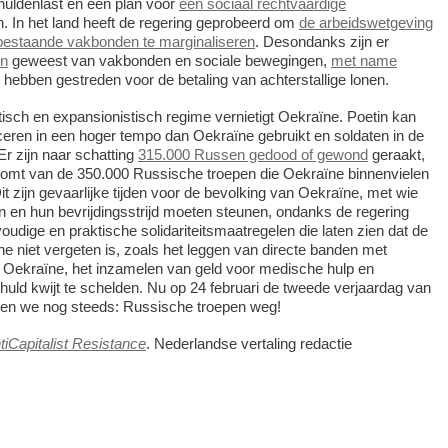
huldenlast en een plan voor
een sociaal rechtvaardige
n. In het land heeft de regering geprobeerd om
de arbeidswetgeving
bestaande vakbonden te marginaliseren
. Desondanks zijn er
en
geweest van vakbonden en sociale bewegingen,
met name
e hebben gestreden voor de betaling van achterstallige lonen.
tisch en expansionistisch regime vernietigt Oekraïne. Poetin kan
eren in een hoger tempo dan Oekraïne gebruikt en soldaten in de
r zijn naar schatting
315.000 Russen gedood of gewond
geraakt,
 komt van de 350.000 Russische troepen die Oekraïne binnenvielen
it zijn gevaarlijke tijden voor de bevolking van Oekraïne, met wie
jn en hun bevrijdingsstrijd moeten steunen, ondanks de regering
oudige en praktische solidariteitsmaatregelen die laten zien dat de
e niet vergeten is, zoals het leggen van directe banden met
n Oekraïne, het inzamelen van geld voor medische hulp en
ld kwijt te schelden. Nu op 24 februari de tweede verjaardag van
epen we nog steeds: Russische troepen weg!
tiCapitalist Resistance
. Nederlandse vertaling redactie