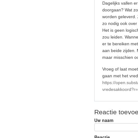
Dagelijks vallen e
doorgaan? Wat zo
worden geleverd. 
zo nodig ook over
Het is geen logis
zou leiden. Wanne
er te bereiken me
aan beide zijden. 
maar misschien oo
Vroeg of laat moe
gaan met het vred
https://open.subs
vredesakkoord?
Reactie toevo
Uw naam
Reactie