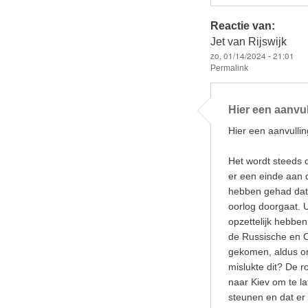
Reactie van:
Jet van Rijswijk
zo, 01/14/2024 - 21:01
Permalink
Hier een aanvu
Hier een aanvulli
Het wordt steeds 
er een einde aan d
hebben gehad dat
oorlog doorgaat. U
opzettelijk hebbe
de Russische en 
gekomen, aldus o
mislukte dit? De 
naar Kiev om te l
steunen en dat e