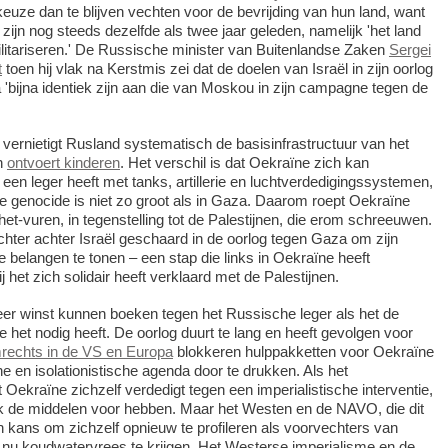
uze dan te blijven vechten voor de bevrijding van hun land, want
 zijn nog steeds dezelfde als twee jaar geleden, namelijk 'het land
litariseren.' De Russische minister van Buitenlandse Zaken
Sergei
t
toen hij vlak na Kerstmis zei dat de doelen van Israël in zijn oorlog
bijna identiek zijn aan die van Moskou in zijn campagne tegen de
a vernietigt Rusland systematisch de basisinfrastructuur van het
en
ontvoert kinderen
. Het verschil is dat Oekraïne zich kan
een leger heeft met tanks, artillerie en luchtverdedigingssystemen,
 genocide is niet zo groot als in Gaza. Daarom roept Oekraïne
-het-vuren, in tegenstelling tot de Palestijnen, die erom schreeuwen.
chter achter Israël geschaard in de oorlog tegen Gaza om zijn
 belangen te tonen ‒ een stap die links in Oekraïne heeft
 het zich solidair heeft verklaard met de Palestijnen.
er winst kunnen boeken tegen het Russische leger als het de
 het nodig heeft. De oorlog duurt te lang en heeft gevolgen voor
rechts in de VS en Europa
blokkeren hulppakketten voor Oekraïne
e en isolationistische agenda door te drukken. Als het
 Oekraïne zichzelf verdedigt tegen een imperialistische interventie,
k de middelen voor hebben. Maar het Westen en de NAVO, die dit
 kans om zichzelf opnieuw te profileren als voorvechters van
 nu koudwatervrees te krijgen. Het Westerse imperialisme en de