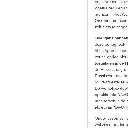
https://responsibl
Zoals Fred Leplat 
mensen in het Wes
Oekraïne betekent
zelf niets te zegg
Overigens hebben 
deze oorlog, ook h
https://grenzeloo
koude oorlog niet
toegelaten in de 
de Russische gren
Russische regiem va
rol van westerse r
De werkelijke doel
oprukkende NAVO e
meenemen in de an
afziet van NAVO-l
Ondertussen schiet
wel zijn er onder