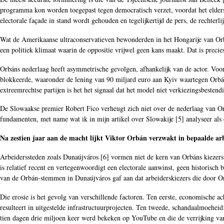
programma kon worden toegepast tegen democratisch verzet, voordat het elders 
electorale façade in stand wordt gehouden en tegelijkertijd de pers, de rechterli
Wat de Amerikaanse ultraconservatieven bewonderden in het Hongarije van Orbá
een politiek klimaat waarin de oppositie vrijwel geen kans maakt. Dat is precie
Orbáns nederlaag heeft asymmetrische gevolgen, afhankelijk van de actor. Voo
blokkeerde, waaronder de lening van 90 miljard euro aan Kyiv waartegen Orbán
extreemrechtse partijen is het het signaal dat het model niet verkiezingsbestendi
De Slowaakse premier Robert Fico verheugt zich niet over de nederlaag van Orbá
fundamenten, met name wat ik in mijn artikel over Slowakije [
5
] analyseer als
Na zestien jaar aan de macht lijkt Viktor Orbán verzwakt in bepaalde arb
Arbeiderssteden zoals Dunaújváros [
6
] vormen niet de kern van Orbáns kiezers
is relatief recent en vertegenwoordigt een electorale aanwinst, geen historisch
van de Orbán-stemmen in Dunaújváros gaf aan dat arbeiderskiezers die door O
Die erosie is het gevolg van verschillende factoren. Ten eerste, economische a
resulteert in uitgestelde infrastructuurprojecten. Ten tweede, schandaalmoehei
tien dagen drie miljoen keer werd bekeken op YouTube en die de verrijking v