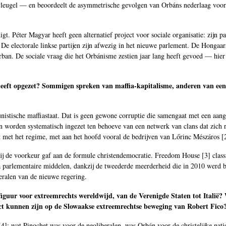
ervleugel — en beoordeelt de asymmetrische gevolgen van Orbáns nederlaag voo
t. Péter Magyar heeft geen alternatief project voor sociale organisatie: zijn 
e electorale linkse partijen zijn afwezig in het nieuwe parlement. De Hongaars
an. De sociale vraag die het Orbánisme zestien jaar lang heeft gevoed — hier 
eeft opgezet? Sommigen spreken van maffia-kapitalisme, anderen van een s
nistische maffiastaat. Dat is geen gewone corruptie die samengaat met een aanget
n worden systematisch ingezet ten behoeve van een netwerk van clans dat zich 
 met het regime, met aan het hoofd vooral de bedrijven van Lőrinc Mészáros [
 hij de voorkeur gaf aan de formule christendemocratie. Freedom House [
3
] clas
parlementaire middelen, dankzij de tweederde meerderheid die in 2010 werd beh
eralen van de nieuwe regering.
figuur voor extreemrechts wereldwijd, van de Verenigde Staten tot Italië?
ct kunnen zijn op de Slowaakse extreemrechtse beweging van Robert Fico
[
4
]: wat Pinochet was voor de neoliberalen, was Orbán voor de christelijke nati