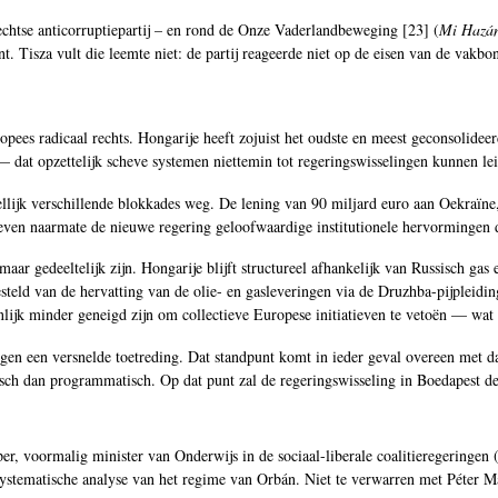
echtse anticorruptiepartij – en rond de Onze Vaderlandbeweging [
23
] (
Mi Hazá
t. Tisza vult die leemte niet: de partij reageerde niet op de eisen van de vakbo
ees radicaal rechts. Hongarije heeft zojuist het oudste en meest geconsolideer
 dat opzettelijk scheve systemen niettemin tot regeringswisselingen kunnen leid
llijk verschillende blokkades weg. De lening van 90 miljard euro aan Oekraïn
geven naarmate de nieuwe regering geloofwaardige institutionele hervormingen 
aar gedeeltelijk zijn. Hongarije blijft structureel afhankelijk van Russisch gas
esteld van de hervatting van de olie- en gasleveringen via de Druzhba-pijpleid
enlijk minder geneigd zijn om collectieve Europese initiatieven te vetoën — wat 
gen een versnelde toetreding. Dat standpunt komt in ieder geval overeen met dat 
risch dan programmatisch. Op dat punt zal de regeringswisseling in Boedapest 
per, voormalig minister van Onderwijs in de sociaal-liberale coalitieregering
stematische analyse van het regime van Orbán. Niet te verwarren met Péter Magy