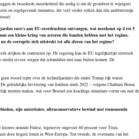
l zeggen de tweederde meerderheid die nodig is om de grondwet te wijzigen)
erie en regelgevende instanties, die veel verder reiken dan één ambtstermijn.
russel.
 miljarden euro's aan EU-overdrachten ontvangen, wat neerkomt op 4 tot 5
 aan een kleine kring van actoren die banden hebben met het regime.
nu de corruptie zich uitstrekt tot alle sferen van het regime?
 strijken de contracten op. De regering kan de EU tegelijkertijd retorisch
rde media ervoor zorgen dat schandalen niet naar buiten komen. De
t geen woord repte over de techmiljardairs die onder Trump rijk waren
n. De geleidelijke bevriezing van fondsen sinds 2022 – volgens Chatham House
ogelijk moeten maken, wat voor Brussel een krachtige stimulans vormt om met de
ebieden, zijn autoritaire, ultraconservatieve bewind met toenemende
nge kiezers steunde Fidesz, tegenover ongeveer 60 procent voor Tisza.
kken door hogere lonen in West-Europa. Ten tweede, de overname van het