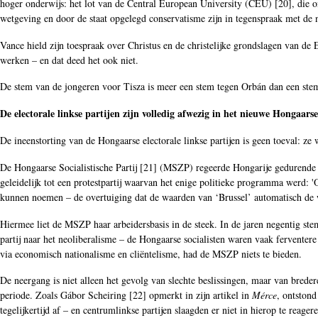
hoger onderwijs: het lot van de Central European University (CEU) [
20
], die 
wetgeving en door de staat opgelegd conservatisme zijn in tegenspraak met de 
Vance hield zijn toespraak over Christus en de christelijke grondslagen van de
werken – en dat deed het ook niet.
De stem van de jongeren voor Tisza is meer een stem tegen Orbán dan een stem 
De electorale linkse partijen zijn volledig afwezig in het nieuwe Hongaar
De ineenstorting van de Hongaarse electorale linkse partijen is geen toeval: z
De Hongaarse Socialistische Partij [
21
] (MSZP) regeerde Hongarije gedurende e
geleidelijk tot een protestpartij waarvan het enige politieke programma werd:
kunnen noemen – de overtuiging dat de waarden van ‘Brussel’ automatisch de w
Hiermee liet de MSZP haar arbeidersbasis in de steek. In de jaren negentig st
partij naar het neoliberalisme – de Hongaarse socialisten waren vaak ferventere
via economisch nationalisme en cliëntelisme, had de MSZP niets te bieden.
De neergang is niet alleen het gevolg van slechte beslissingen, maar van bred
periode. Zoals Gábor Scheiring [
22
] opmerkt in zijn artikel in
Mérce
, ontstond
tegelijkertijd af – en centrumlinkse partijen slaagden er niet in hierop te reager