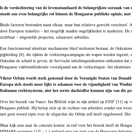
Is de verslechtering van de levensstandaard de belangrijkste oorzaak van 
steeds een even belangrijke rol binnen de Hongaarse publieke opinie, 
Beide factoren bestonden naast elkaar, maar hun relatieve gewicht verschoof. A
door Europese transfers – het mogelijk maakte ongelijkheden te maskeren. De s
zichtbaar – uitgestelde projecten, schaarsere subsidies.
Een functionerend identitair mechanisme bleef niettemin bestaan: de Oekraïen
pijpleiding [
8
], die tijdens de verkiezingscampagne als wapen werden ingezet, 
Oekraïne de schuld te geven; de Servische inlichtingendiensten ontkenden dat s
Hongaarse vakbondsfederatie voorafgaand aan de verkiezingen– het identitaire
Viktor Orbán wordt sterk gesteund door de Verenigde Staten van Donald T
Europa zich steeds meer lijkt te schamen voor de vijandigheid van Washi
Italiaanse rechtssysteem, niet het eerste slachtoffer kunnen zijn van die p
Over het bezoek van Vance: Jan Bělíček wijst in zijn artikel op
ESSF
[
11
] op v
Hongaars publiek. Hij beriep zich op de rechten van arbeiders zonder een woord
met geen woord repte over de oligarchie die Orbán zelf heeft opgebouwd. Het el
Maar kijk eens naar de concrete kosten: in ruil voor het bezoek heeft de Hong
HIMARS-systemen [
13
] – 1,1 miljard euro ten laste van de Hongaarse belasting