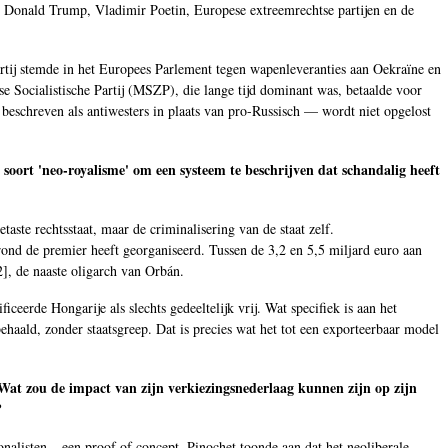
r Donald Trump, Vladimir Poetin, Europese extreemrechtse partijen en de
partij stemde in het Europees Parlement tegen wapenleveranties aan Oekraïne en
e Socialistische Partij (MSZP), die lange tijd dominant was, betaalde voor
beschreven als antiwesters in plaats van pro-Russisch — wordt niet opgelost
oort 'neo-royalisme' om een systeem te beschrijven dat schandalig heeft
aste rechtsstaat, maar de criminalisering van de staat zelf.
rond de premier heeft georganiseerd. Tussen de 3,2 en 5,5 miljard euro aan
2
], de naaste oligarch van Orbán.
sificeerde Hongarije als slechts gedeeltelijk vrij. Wat specifiek is aan het
aald, zonder staatsgreep. Dat is precies wat het tot een exporteerbaar model
 Wat zou de impact van zijn verkiezingsnederlaag kunnen zijn op zijn
?
onalisten – een proof of concept. Pinochet toonde aan dat het neoliberale