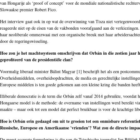
van Hongarije als ‘proof of concept’ voor de mondiale nationalistische recht
Slowaakse premier Robert Fico.
Het interview gaat ook in op wat de overwinning van Tisza niet vertegenwoordig
reageerde niet op de eisen van de vakbonden voorafgaand aan de verkiezingen. D
haar neoliberale ommezwaai met een organische breuk met haar arbeidersachterb
door de regeringswisseling.
Hoe zou je het machtssysteem omschrijven dat Orbán in die zestien jaar h
geprofiteerd van de presidentiële clan?
Voormalig liberaal minister Bálint Magyar [
1
] beschrijft het als een postcommu
Overheidsmiddelen, overheidsopdrachten, de media en gerechtelijke instellinge
Europese middelen is ten goede gekomen aan een kleine kring die banden heeft
Illiberale democratie is de term die Orbán zelf vanaf 2014 gebruikte, voordat
Hongaarse model is de methode: de overname van instellingen werd bereikt via 
maakte – maar ook tot een model dat perfect bruikbaar is voor de krachtige lib
Hoe is Orbán erin geslaagd om uit te groeien tot een onmisbare referentie
Russische, Europese en Amerikaanse 'vrienden'? Wat zou de directe impa
De meest accurate formulering is die van de Tsjechische journalist Jan Bělíček 