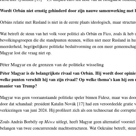
Wordt Orbán niet ernstig gehinderd door zijn nauwe samenwerking met h
Orbáns relatie met Rusland is niet in de eerste plaats ideologisch, maar stru
Wat betreft de steun van het volk voor politici als Orbán en Fico, zoals ik heb 
bevolkingsgroepen die die standpunten steunen, willen niet meer Rusland in h
meerderheid, begrijpelijkere politieke besluitvorming en een meer gemeenscha
Magyar lost die vraag niet op.
Péter Magyar en de grenzen van de politieke wisseling
Péter Magyar is de belangrijkste rivaal van Orbán. Hij wordt door opinie
welke punten verschilt hij van zijn rivaal? Op welke thema’s kan hij een
manier van Trump?
Magyar was geen vooraanstaande politieke speler binnen Fidesz, maar was door 
door dat schandaal: president Katalin Novák [
17
] had een veroordeelde gratie v
verkiezingen van juni 2024. Hij profileert zich als een technocraat die corrupti
Zoals András Borbély op
Mérce
uitlegt, heeft Magyar geen alternatief voorste
belangen van twee concurrerende machtsstructuren. Wat Oekraïne betreft, steu