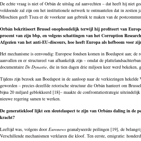
De echte vraag is niet of Orbán de uitslag zal aanvechten – dat heeft hij niet
voldoende zal zijn om het institutionele netwerk te ontmantelen dat in zestien
Misschien geeft Tisza er de voorkeur aan gebruik te maken van de postcommuni
Orbán bekritiseert Brussel onophoudelijk terwijl hij profiteert van Europ
procent van zijn bbp, en volgens schattingen van het Corruption Research
Afgezien van het anti-EU-discours, hoe heeft Europa als hefboom voor zijn r
Het mechanisme is eenvoudig: Europese fondsen komen in Boedapest aan; de rege
aanvallen en er structureel van afhankelijk zijn – omdat de plattelandsachter
documentaire
De Dynastie
, die in tien dagen drie miljoen keer werd bekeken, g
Tijdens zijn bezoek aan Boedapest in de aanloop naar de verkiezingen hekelde 
geworden – precies dezelfde retorische structuur die Orbán hanteert om Brussel
bijna 20 miljard geblokkeerd [
18
]– maakte de confrontatiestrategie uiteindeli
nieuwe regering samen te werken.
De generatiekloof lijkt een sleutelaspect te zijn van Orbáns daling in de
kracht?
Leeftijd was, volgens door
Euronews
geanalyseerde peilingen [
19
], de belangr
Verschillende mechanismen verklaren die kloof. Ten eerste, emigratie: honde