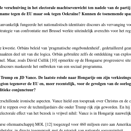
de verschuiving in het electorale machtsevenwicht ten nadele van de partij
met name tegen de EU maar ook tegen Oekraïne? Kunnen de toenemende spa
anvankelijk fungeerde het nationalistisch-identitaire discours als vervanging v
trategie van confrontatie met Brussel werkte uiteindelijk averechts voor het r
se kwestie. Orbáns beleid van 'pragmatische ongebondenheid', gedetailleerd ge
maakten deel uit van die logica. Orbán gebruikte zelfs de ontdekking van explo
nel. Maar, zoals Dávid Csillik [
10
] opmerkte op de Hongaarse progressieve sit
 discours maskeerde het ontbreken van een sociaal programma.
rump en JD Vance. De laatste reisde naar Hongarije om zijn verkiezingsc
ngton tegenover de EU en, meer recentelijk, voor de gevolgen van de oorl
olitieke conjunctuur?
erschillende ironische aspecten. Vance hield een toespraak over Christus en de 
 te reppen over de techmiljardairs die onder Trump rijk zijn geworden. En hij h
ectorale effect van het bezoek is vrijwel nihil: Vance is in Hongarije nauweli
aarse oliemaatschappij MOL [
12
] toegezegd voor 460 miljoen euro aan Amerikaa
betaler, in directe tegenspraak met de retoriek van nationale soevereiniteit.