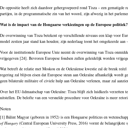
De oppositie heeft zich daardoor gehergroepeerd rond Tisza – een gematigde r
partijen, in de programmatische zin van het woord, zijn afwezig in het parlemen
Wat is de impact van de Hongaarse verkiezingen op de Europese politiek?
De overwinning van Tisza betekent op verschillende niveaus een klap voor Europ
model zestien jaar stand kan houden; zijn nederlaag toont het omgekeerde aan —
Voor de institutionele Europese Unie neemt de overwinning van Tisza onmidde
vrijgegeven [
24
]. Bevroren Europese fondsen zullen geleidelijk worden vrijge
Wat betreft de relatie met Moskou en de Oekraïense kwestie zal de breuk reëel m
regering zal blijven eisen dat Europese steun aan Oekraïne afhankelijk wordt g
geen bilaterale militaire of civiele hulp aan Oekraïne verlenen, maar zal aanzi
Over het EU-lidmaatschap van Oekraïne: Tisza blijft zich luidkeels verzetten te
uitstellen. De belofte van een versnelde procedure voor Oekraïne is meer reto
Noten
[1] Bálint Magyar (geboren in 1952) is een Hongaarse politicus en wetenschap
of Hungary
(Central European University Press, 2016) vormt de belangrijkste sy