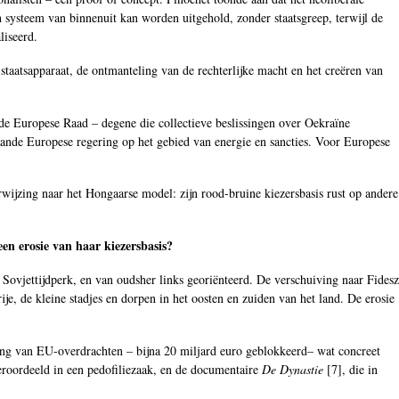
 systeem van binnenuit kan worden uitgehold, zonder staatsgreep, terwijl de
liseerd.
aatsapparaat, de ontmanteling van de rechterlijke macht en het creëren van
de Europese Raad – degene die collectieve beslissingen over Oekraïne
aande Europese regering op het gebied van energie en sancties. Voor Europese
wijzing naar het Hongaarse model: zijn rood-bruine kiezersbasis rust op andere
en erosie van haar kiezersbasis?
 Sovjettijdperk, en van oudsher links georiënteerd. De verschuiving naar Fidesz
je, de kleine stadjes en dorpen in het oosten en zuiden van het land. De erosie
ezing van EU-overdrachten – bijna 20 miljard euro geblokkeerd– wat concreet
veroordeeld in een pedofiliezaak, en de documentaire
De Dynastie
[
7
], die in