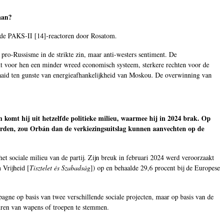
aan?
 de PAKS-II [
14
]-reactoren door Rosatom.
 pro-Russisme in de strikte zin, maar anti-westers sentiment. De
nt voor hen een minder wreed economisch systeem, sterkere rechten voor de
raaid ten gunste van energieafhankelijkheid van Moskou. De overwinning van
 komt hij uit hetzelfde politieke milieu, waarmee hij in 2024 brak. Op
worden, zou Orbán dan de verkiezingsuitslag kunnen aanvechten op de
het sociale milieu van de partij. Zijn breuk in februari 2024 werd veroorzaakt
 Vrijheid [
Tisztelet és Szabadság
]) op en behaalde 29,6 procent bij de Europese
pagne op basis van twee verschillende sociale projecten, maar op basis van de
uren van wapens of troepen te stemmen.