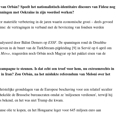
 van Orbán? Speelt het nationalistisch-identitaire discours van Fidesz nog
nningen met Oekraïne in zijn voordeel werken?
oor materiële verbetering in de jaren waarin economische groei – deels gevoed
egime: de vertragingen in verband met de bevriezing van fondsen werden
analyseerd door Bálint Demers op
ESSF
. De spanningen rond de Druzhba-
sieven in de buurt van de TurkStream-pijpleiding [
9
] in Servië op 6 april om
e
Mérce
, reageerden noch Orbán noch Magyar op het pakket eisen van de
ampagne te steunen. Is dat echt een troef voor hem, nu extreemrechts in
og in Iran? Zou Orbán, na het mislukte referendum van Meloni over het
christelijke grondslagen van de Europese beschaving voor een relatief seculier
ekelde de Brusselse bureaucraten omdat ze 'miljoenen verdienen', terwijl hij
jks bekend, en het was niet Trump die kwam.
nse olie te kopen, en het Hongaarse leger voor 645 miljoen euro aan