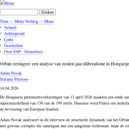
Overslaan
en
Zoeken
naar
de
Toon — Menu
Verberg — Menu
Menu
inhoud
Actueel
gaan
Achtergrond
Links
Geschriften
Over SAP - Grenzeloos
Orbán verslagen: een analyse van zestien jaar illiberalisme in Hongarij
Adam Novak
,
Stéfanie Prezioso
-
14.04.2026
De Hongaarse parlementsverkiezingen van 12 april 2026 maakten een einde aan 
supermeerderheid van 138 van de 199 zetels. Daarmee werd Fidesz een nederlaag
de bevriezing van Europese fondsen.
Adam Novak analyseert in dit interview de structurele dynamiek van het Orbán-
niet gewone corruptie die samengaat met een aangetaste rechtsstaat, maar de cr