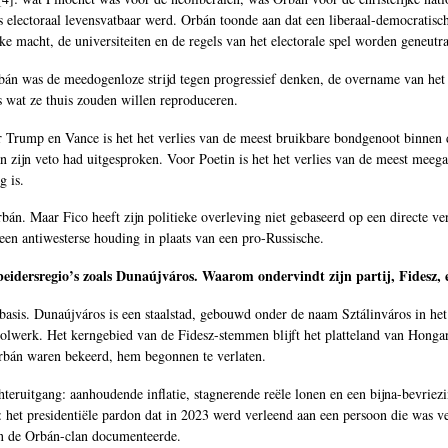
electoraal levensvatbaar werd. Orbán toonde aan dat een liberaal-democratisch
jke macht, de universiteiten en de regels van het electorale spel worden geneutra
n was de meedogenloze strijd tegen progressief denken, de overname van het st
s wat ze thuis zouden willen reproduceren.
r Trump en Vance is het het verlies van de meest bruikbare bondgenoot binnen 
 zijn veto had uitgesproken. Voor Poetin is het het verlies van de meest meeg
g is.
n. Maar Fico heeft zijn politieke overleving niet gebaseerd op een directe ver
 een antiwesterse houding in plaats van een pro-Russische.
eidersregio’s zoals Dunaújváros. Waarom ondervindt zijn partij, Fidesz, e
basis. Dunaújváros is een staalstad, gebouwd onder de naam Sztálinváros in het
 bolwerk. Het kerngebied van de Fidesz-stemmen blijft het platteland van Hongari
rbán waren bekeerd, hem begonnen te verlaten.
chteruitgang: aanhoudende inflatie, stagnerende reële lonen en een bijna-bevri
d: het presidentiële pardon dat in 2023 werd verleend aan een persoon die was 
an de Orbán-clan documenteerde.