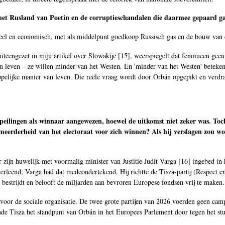
et Rusland van Poetin en de corruptieschandalen die daarmee gepaard g
ctureel en economisch, met als middelpunt goedkoop Russisch gas en de bouw van
uiteengezet in mijn artikel over Slowakije [
15
], weerspiegelt dat fenomeen geen
un leven – ze willen minder van het Westen. En 'minder van het Westen' beteke
ppelijke manier van leven. Die reële vraag wordt door Orbán opgepikt en verd
peilingen als winnaar aangewezen, hoewel de uitkomst niet zeker was. Toch
 meerderheid van het electoraat voor zich winnen? Als hij verslagen zou 
zijn huwelijk met voormalig minister van Justitie Judit Varga [
16
] ingebed in 
erleend, Varga had dat medeondertekend. Hij richtte de Tisza-partij (Respect en
e bestrijdt en belooft de miljarden aan bevroren Europese fondsen vrij te maken.
l voor de sociale organisatie. De twee grote partijen van 2026 voerden geen cam
nde Tisza het standpunt van Orbán in het Europees Parlement door tegen het st