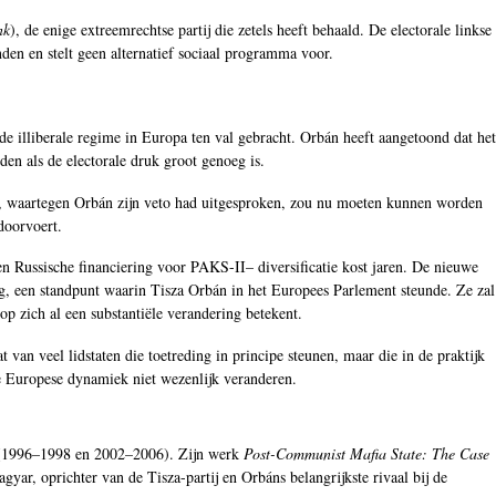
nk
), de enige extreemrechtse partij die zetels heeft behaald. De electorale linkse
nden en stelt geen alternatief sociaal programma voor.
de illiberale regime in Europa ten val gebracht. Orbán heeft aangetoond dat het
en als de electorale druk groot genoeg is.
e, waartegen Orbán zijn veto had uitgesproken, zou nu moeten kunnen worden
doorvoert.
 en Russische financiering voor PAKS-II– diversificatie kost jaren. De nieuwe
ing, een standpunt waarin Tisza Orbán in het Europees Parlement steunde. Ze zal
op zich al een substantiële verandering betekent.
van veel lidstaten die toetreding in principe steunen, maar die in de praktijk
de Europese dynamiek niet wezenlijk veranderen.
en (1996–1998 en 2002–2006). Zijn werk
Post-Communist Mafia State: The Case
ar, oprichter van de Tisza-partij en Orbáns belangrijkste rivaal bij de