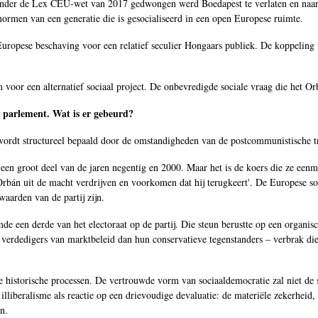
onder de Lex CEU-wet van 2017 gedwongen werd Boedapest te verlaten en naar 
normen van een generatie die is gesocialiseerd in een open Europese ruimte.
 Europese beschaving voor een relatief seculier Hongaars publiek. De koppeling
voor een alternatief sociaal project. De onbevredigde sociale vraag die het Or
se parlement. Wat is er gebeurd?
e wordt structureel bepaald door de omstandigheden van de postcommunistische t
en groot deel van de jaren negentig en 2000. Maar het is de koers die ze een
 'Orbán uit de macht verdrijven en voorkomen dat hij terugkeert'. De Europese
aarden van de partij zijn.
emde een derde van het electoraat op de partij. Die steun berustte op een org
 verdedigers van marktbeleid dan hun conservatieve tegenstanders – verbrak die 
ere historische processen. De vertrouwde vorm van sociaaldemocratie zal niet d
 illiberalisme als reactie op een drievoudige devaluatie: de materiële zekerheid,
en.