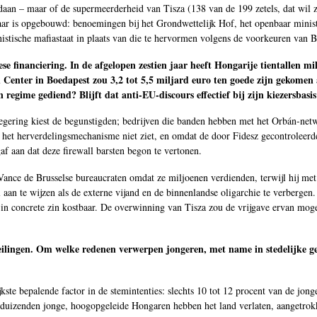
 gedaan – maar of de supermeerderheid van Tisza (138 van de 199 zetels, dat wi
 jaar is opgebouwd: benoemingen bij het Grondwettelijk Hof, het openbaar minist
stische mafiastaat in plaats van die te hervormen volgens de voorkeuren van B
ese financiering. In de afgelopen zestien jaar heeft Hongarije tientallen
 Center in Boedapest zou 3,2 tot 5,5 miljard euro ten goede zijn gekomen
egime gediend? Blijft dat anti-EU-discours effectief bij zijn kiezersbasis 
ring kiest de begunstigden; bedrijven die banden hebben met het Orbán-netwerk
ban het herverdelingsmechanisme niet ziet, en omdat de door Fidesz gecontrolee
af aan dat deze firewall barsten begon te vertonen.
Vance de Brusselse bureaucraten omdat ze miljoenen verdienden, terwijl hij me
 aan te wijzen als de externe vijand en de binnenlandse oligarchie te verberge
jk in concrete zin kostbaar. De overwinning van Tisza zou de vrijgave ervan m
 peilingen. Om welke redenen verwerpen jongeren, met name in stedelijke g
ijkste bepalende factor in de stemintenties: slechts 10 tot 12 procent van de jo
rdduizenden jonge, hoogopgeleide Hongaren hebben het land verlaten, aangetro