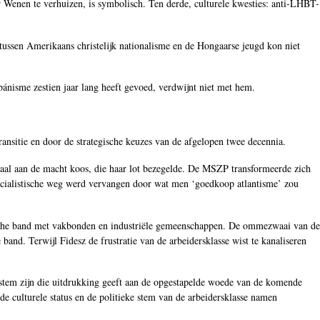
Wenen te verhuizen, is symbolisch. Ten derde, culturele kwesties: anti-LHBT-
 tussen Amerikaans christelijk nationalisme en de Hongaarse jeugd kon niet
bánisme zestien jaar lang heeft gevoed, verdwijnt niet met hem.
ransitie en door de strategische keuzes van de afgelopen twee decennia.
maal aan de macht koos, die haar lot bezegelde. De MSZP transformeerde zich
 socialistische weg werd vervangen door wat men ‘goedkoop atlantisme’ zou
anische band met vakbonden en industriële gemeenschappen. De ommezwaai van de
band. Terwijl Fidesz de frustratie van de arbeidersklasse wist te kanaliseren
e stem zijn die uitdrukking geeft aan de opgestapelde woede van de komende
 de culturele status en de politieke stem van de arbeidersklasse namen