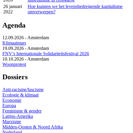
26 januari
Hoe kunnen we het levensbedreigende kapitalisme
2022
omverwerpen?
Agenda
12.09.2026
-
Amsterdam
Klimaatmars
19.09.2026
-
Amsterdam
FNV’s Internationale Solidariteitsfestival 2026
10.10.2026
-
Amsterdam
Woonprotest
Dossiers
Anti-racisme/fascisme
Ecologie & klimaat
Economie
Europa
Feminisme & gender
Latijns-Amerika
Marxisme
Midden-Oosten & Noord Afrika
Nederland