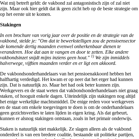
Wat mij betreft geldt: de vakbond zal antagonistisch zijn of zal niet
zijn. Maar ook hier geldt dat ik geen zicht heb op de beste strategie om
op het eerste uit te komen.
Stakingen
In een brochure van vorig jaar over de positie en de strategie van de
vakbond, stelde je: "Om dat te bewerkstelligen zou de pensioensector
de komende dertig maanden evenwel onherkenbaar dienen te
veranderen. Hoe dat aan te vangen en door te zetten. Elke andere
1)
vakbondsinzet snijdt mijns inziens geen hout."
We zijn inmiddels
halverwege, vijftien maanden verder en er ligt een akkoord.
De vakbondsonderhandelaars van het pensioenakkoord hebben het
halfhartig verdedigd. Het kwam er op neer dat het erger had kunnen
zijn. Dat is natuurlijk zo. Maar het had ook beter kunnen zijn.
Werkgevers en de staat weten dat vakbondsonderhandelaars niet graag
staken, of hooguit enkele dagen. Uiteindelijk zijn stakingen nog altijd
het enige werkelijke machtsmiddel. De enige reden voor werkgevers
en de staat om enkele toegevingen te doen is om de onderhandelaars
geen gezichtsverlies te laten lijden in eigen kring. Als dat gebeurt,
kunnen er alsnog stakingen ontstaan, zoals in het primair onderwijs.
Staken is natuurlijk niet makkelijk. Ze slagen alleen als de vakbond
onderdeel is van een bredere coalitie, bestaande uit politieke partijen,