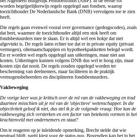
het Algemeen Burgerlijk Pensioenfonds (ABP). In de eerste rol
worden begrijpelijkerwijs regels opgelegd aan fondsen, waarop
toezichthouder De Nederlandsche Bank (DNB) vervolgens toe te zien
heeft.
Die regels gaan evenwel vooral over governance (gedragscodes), zoals
dat heet, waarmee de toezichthouder altijd een stok heeft om
fondsbestuurders mee te slaan. Er is altijd wel een hokje dat niet
afgevinkt is. De regels laten echter toe dat er in private equity (privaat
vermogen), oliemaatschappijen en hypotheekpakketten belegd wordt.
En er worden wel regels opgelegd aan uitkeringen, maar niet aan
kosten. Uitkeringen kunnen volgens DNB dus wel te hoog zijn, maar
kosten zijn dat nooit. De regels zouden opgelegd worden ter
bescherming van deelnemers, maar faciliteren in de praktijk
vermogensbeheerders en disciplineren fondsbestuurders.
Vakbeweging
De vorige keer was je kritisch over de rol van de vakbeweging en trad
daarmee misschien uit je rol van de 'objectieve' wetenschapper. In die
objectiviteit geloof ik niet, dus stel ik je de volgende vraag: Hoe kan de
vakbeweging zich versterken en een factor van betekenis vormen in het
krachtenveld met ondernemers en staat?
Om te reageren op je inleidende opmerking, Brecht stelde dat wie
neutraal blijft, partij kiest voor de status quo. Bovendien kan het in het