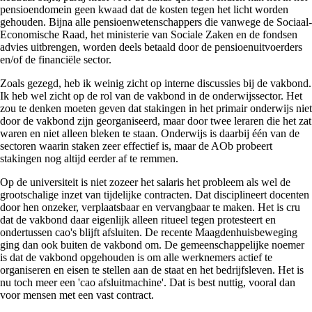
pensioendomein geen kwaad dat de kosten tegen het licht worden
gehouden. Bijna alle pensioenwetenschappers die vanwege de Sociaal-
Economische Raad, het ministerie van Sociale Zaken en de fondsen
advies uitbrengen, worden deels betaald door de pensioenuitvoerders
en/of de financiële sector.
Zoals gezegd, heb ik weinig zicht op interne discussies bij de vakbond.
Ik heb wel zicht op de rol van de vakbond in de onderwijssector. Het
zou te denken moeten geven dat stakingen in het primair onderwijs niet
door de vakbond zijn georganiseerd, maar door twee leraren die het zat
waren en niet alleen bleken te staan. Onderwijs is daarbij één van de
sectoren waarin staken zeer effectief is, maar de AOb probeert
stakingen nog altijd eerder af te remmen.
Op de universiteit is niet zozeer het salaris het probleem als wel de
grootschalige inzet van tijdelijke contracten. Dat disciplineert docenten
door hen onzeker, verplaatsbaar en vervangbaar te maken. Het is cru
dat de vakbond daar eigenlijk alleen ritueel tegen protesteert en
ondertussen cao's blijft afsluiten. De recente Maagdenhuisbeweging
ging dan ook buiten de vakbond om. De gemeenschappelijke noemer
is dat de vakbond opgehouden is om alle werknemers actief te
organiseren en eisen te stellen aan de staat en het bedrijfsleven. Het is
nu toch meer een 'cao afsluitmachine'. Dat is best nuttig, vooral dan
voor mensen met een vast contract.