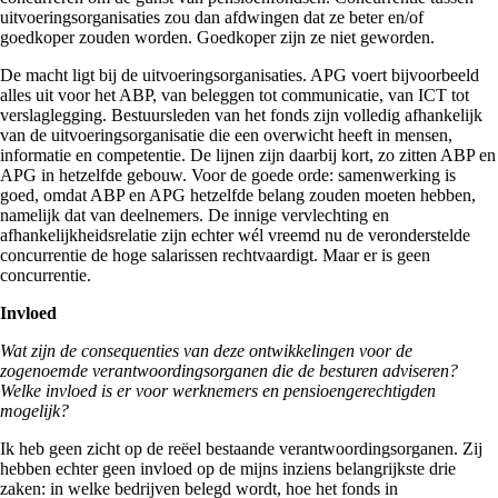
uitvoeringsorganisaties zou dan afdwingen dat ze beter en/of
goedkoper zouden worden. Goedkoper zijn ze niet geworden.
De macht ligt bij de uitvoeringsorganisaties. APG voert bijvoorbeeld
alles uit voor het ABP, van beleggen tot communicatie, van ICT tot
verslaglegging. Bestuursleden van het fonds zijn volledig afhankelijk
van de uitvoeringsorganisatie die een overwicht heeft in mensen,
informatie en competentie. De lijnen zijn daarbij kort, zo zitten ABP en
APG in hetzelfde gebouw. Voor de goede orde: samenwerking is
goed, omdat ABP en APG hetzelfde belang zouden moeten hebben,
namelijk dat van deelnemers. De innige vervlechting en
afhankelijkheidsrelatie zijn echter wél vreemd nu de veronderstelde
concurrentie de hoge salarissen rechtvaardigt. Maar er is geen
concurrentie.
Invloed
Wat zijn de consequenties van deze ontwikkelingen voor de
zogenoemde verantwoordingsorganen die de besturen adviseren?
Welke invloed is er voor werknemers en pensioengerechtigden
mogelijk?
Ik heb geen zicht op de reëel bestaande verantwoordingsorganen. Zij
hebben echter geen invloed op de mijns inziens belangrijkste drie
zaken: in welke bedrijven belegd wordt, hoe het fonds in