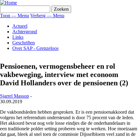
Overslaan
en
Zoeken
naar
Toon — Menu
Verberg — Menu
de
Menu
inhoud
Actueel
gaan
Achtergrond
Links
Geschriften
Over SAP - Grenzeloos
Pensioenen, vermogensbeheer en rol
vakbeweging, interview met econoom
David Hollanders over de pensioenen (2)
Sjarrel Massop
-
30.09.2019
De vakbondsleden hebben gesproken. Er is een pensioenakkoord dat
volgens het referendum ondersteund is door 75 procent van de leden.
Het akkoord bevat nog vele losse eindjes die de onderhandelaars in
een traditionele polder setting proberen weg te werken. Hoe moeizaam
dat gaat, bleek al snel toen de commissie Dijsselbloem veel zand in de