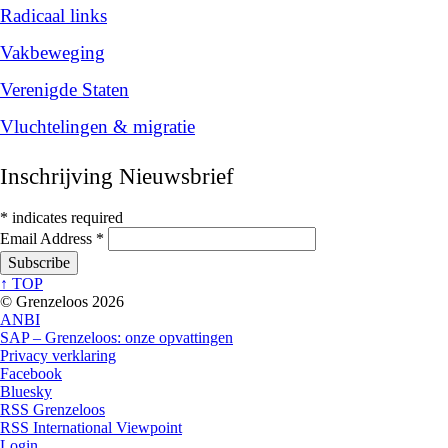
Radicaal links
Vakbeweging
Verenigde Staten
Vluchtelingen & migratie
Inschrijving Nieuwsbrief
*
indicates required
Email Address
*
↑ TOP
© Grenzeloos 2026
ANBI
SAP – Grenzeloos: onze opvattingen
Privacy verklaring
Facebook
Bluesky
RSS Grenzeloos
RSS International Viewpoint
Login