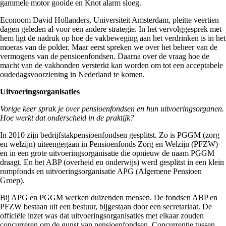
gammele motor gooide en Knot alarm sloeg.
Econoom David Hollanders, Universiteit Amsterdam, pleitte veertien
dagen geleden al voor een andere strategie. In het vervolggesprek met
hem ligt de nadruk op hoe de vakbeweging aan het verdrinken is in het
moeras van de polder. Maar eerst spreken we over het beheer van de
vermogens van de pensioenfondsen. Daarna over de vraag hoe de
macht van de vakbonden versterkt kan worden om tot een acceptabele
oudedagsvoorziening in Nederland te komen.
Uitvoeringsorganisaties
Vorige keer sprak je over pensioenfondsen en hun uitvoeringsorganen.
Hoe werkt dat onderscheid in de praktijk?
In 2010 zijn bedrijfstakpensioenfondsen gesplitst. Zo is PGGM (zorg
en welzijn) uiteengegaan in Pensioenfonds Zorg en Welzijn (PFZW)
en in een grote uitvoeringsorganisatie die opnieuw de naam PGGM
draagt. En het ABP (overheid en onderwijs) werd gesplitst in een klein
rompfonds en uitvoeringsorganisatie APG (Algemene Pensioen
Groep).
Bij APG en PGGM werken duizenden mensen. De fondsen ABP en
PFZW bestaan uit een bestuur, bijgestaan door een secretariaat. De
officiële inzet was dat uitvoeringsorganisaties met elkaar zouden
concurreren om de gunst van pensioenfondsen. Concurrentie tussen