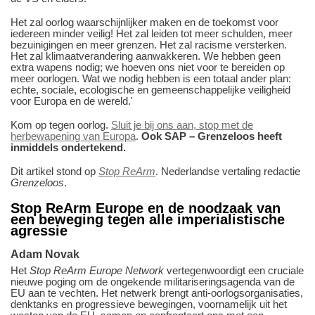
Het zal oorlog waarschijnlijker maken en de toekomst voor
iedereen minder veilig! Het zal leiden tot meer schulden, meer
bezuinigingen en meer grenzen. Het zal racisme versterken.
Het zal klimaatverandering aanwakkeren. We hebben geen
extra wapens nodig; we hoeven ons niet voor te bereiden op
meer oorlogen. Wat we nodig hebben is een totaal ander plan:
echte, sociale, ecologische en gemeenschappelijke veiligheid
voor Europa en de wereld.'
Kom op tegen oorlog.
Sluit je bij ons aan, stop met de
herbewapening van Europa
.
Ook SAP – Grenzeloos heeft
inmiddels ondertekend.
Dit artikel stond op
Stop ReArm
. Nederlandse vertaling redactie
Grenzeloos
.
Stop ReArm Europe en de noodzaak van
een beweging tegen alle imperialistische
agressie
Adam Novak
Het
Stop ReArm Europe Network
vertegenwoordigt een cruciale
nieuwe poging om de ongekende militariseringsagenda van de
EU aan te vechten. Het netwerk brengt anti-oorlogsorganisaties,
denktanks en progressieve bewegingen, voornamelijk uit het