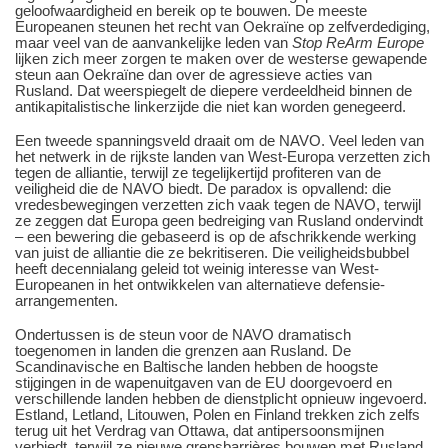
geloofwaardigheid en bereik op te bouwen. De meeste
Europeanen steunen het recht van Oekraïne op zelfverdediging,
maar veel van de aanvankelijke leden van
Stop ReArm Europe
lijken zich meer zorgen te maken over de westerse gewapende
steun aan Oekraïne dan over de agressieve acties van
Rusland. Dat weerspiegelt de diepere verdeeldheid binnen de
antikapitalistische linkerzijde die niet kan worden genegeerd.
Een tweede spanningsveld draait om de NAVO. Veel leden van
het netwerk in de rijkste landen van West-Europa verzetten zich
tegen de alliantie, terwijl ze tegelijkertijd profiteren van de
veiligheid die de NAVO biedt. De paradox is opvallend: die
vredesbewegingen verzetten zich vaak tegen de NAVO, terwijl
ze zeggen dat Europa geen bedreiging van Rusland ondervindt
– een bewering die gebaseerd is op de afschrikkende werking
van juist de alliantie die ze bekritiseren. Die veiligheidsbubbel
heeft decennialang geleid tot weinig interesse van West-
Europeanen in het ontwikkelen van alternatieve defensie-
arrangementen.
Ondertussen is de steun voor de NAVO dramatisch
toegenomen in landen die grenzen aan Rusland. De
Scandinavische en Baltische landen hebben de hoogste
stijgingen in de wapenuitgaven van de EU doorgevoerd en
verschillende landen hebben de dienstplicht opnieuw ingevoerd.
Estland, Letland, Litouwen, Polen en Finland trekken zich zelfs
terug uit het Verdrag van Ottawa, dat antipersoonsmijnen
verbiedt, terwijl ze nieuwe grensbarrières bouwen met Rusland