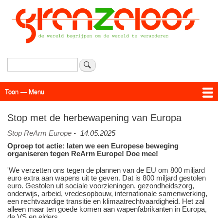
Overslaan
en
naar
de
inhoud
gaan
Zoeken
Toon — Menu
Menu
Actueel
Achtergrond
Links
Geschriften
Over SAP - Grenzeloos
Stop met de herbewapening van Europa
Stop ReArm Europe
-
14.05.2025
Oproep tot actie: laten we een Europese beweging
organiseren tegen ReArm Europe! Doe mee!
'We verzetten ons tegen de plannen van de EU om 800 miljard
euro extra aan wapens uit te geven. Dat is 800 miljard gestolen
euro. Gestolen uit sociale voorzieningen, gezondheidszorg,
onderwijs, arbeid, vredesopbouw, internationale samenwerking,
een rechtvaardige transitie en klimaatrechtvaardigheid. Het zal
alleen maar ten goede komen aan wapenfabrikanten in Europa,
de VS en elders.