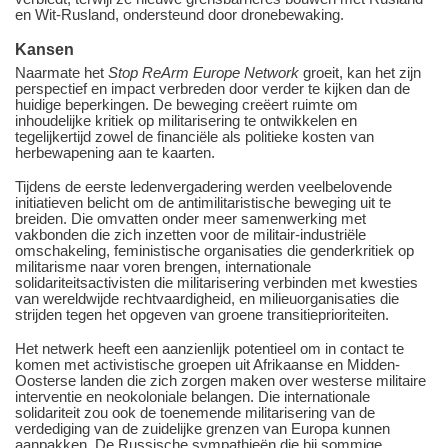
en Wit-Rusland, ondersteund door dronebewaking.
Kansen
Naarmate het
Stop ReArm Europe Network
groeit, kan het zijn
perspectief en impact verbreden door verder te kijken dan de
huidige beperkingen. De beweging creëert ruimte om
inhoudelijke kritiek op militarisering te ontwikkelen en
tegelijkertijd zowel de financiële als politieke kosten van
herbewapening aan te kaarten.
Tijdens de eerste ledenvergadering werden veelbelovende
initiatieven belicht om de antimilitaristische beweging uit te
breiden. Die omvatten onder meer samenwerking met
vakbonden die zich inzetten voor de militair-industriële
omschakeling, feministische organisaties die genderkritiek op
militarisme naar voren brengen, internationale
solidariteitsactivisten die militarisering verbinden met kwesties
van wereldwijde rechtvaardigheid, en milieuorganisaties die
strijden tegen het opgeven van groene transitieprioriteiten.
Het netwerk heeft een aanzienlijk potentieel om in contact te
komen met activistische groepen uit Afrikaanse en Midden-
Oosterse landen die zich zorgen maken over westerse militaire
interventie en neokoloniale belangen. Die internationale
solidariteit zou ook de toenemende militarisering van de
verdediging van de zuidelijke grenzen van Europa kunnen
aanpakken. De Russische sympathieën die bij sommige