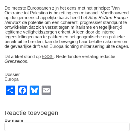
De meeste Europeanen zijn het eens met het principe: 'Van
Oekraïne tot Palestina is bezetting een misdaad.' Voortbouwend
op die gemeenschappelijke basis heeft het
Stop ReArm Europe
Network
de potentie om een coherent, progressief standpunt te
ontwikkelen dat zich verzet tegen militarisme en tegelijkertijd
legitieme veiligheidszorgen erkent. Alleen door de interne
tegenstellingen aan te pakken en het geografische en politieke
bereik uit te breiden, kan de beweging haar belofte nakomen om
de gevaarlijke drift van Europa richting militarisering uit te dagen.
Dit artikel stond op
ESSF
. Nederlandse vertaling redactie
Grenzeloos
.
Dossier
Europa
S
F
Bl
E
h
a
u
m
ar
c
e
ail
Reactie toevoegen
e
e
sk
Uw naam
b
y