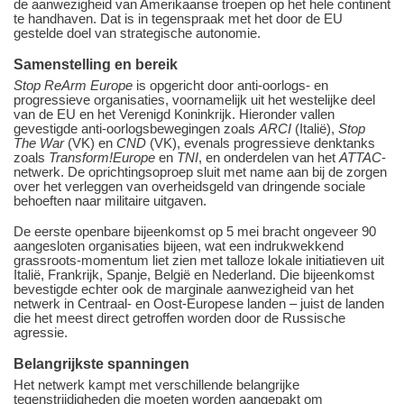
de aanwezigheid van Amerikaanse troepen op het hele continent
te handhaven. Dat is in tegenspraak met het door de EU
gestelde doel van strategische autonomie.
Samenstelling en bereik
Stop ReArm Europe
is opgericht door anti-oorlogs- en
progressieve organisaties, voornamelijk uit het westelijke deel
van de EU en het Verenigd Koninkrijk. Hieronder vallen
gevestigde anti-oorlogsbewegingen zoals
ARCI
(Italië),
Stop
The War
(VK) en
CND
(VK), evenals progressieve denktanks
zoals
Transform!Europe
en
TNI
, en onderdelen van het
ATTAC
-
netwerk. De oprichtingsoproep sluit met name aan bij de zorgen
over het verleggen van overheidsgeld van dringende sociale
behoeften naar militaire uitgaven.
De eerste openbare bijeenkomst op 5 mei bracht ongeveer 90
aangesloten organisaties bijeen, wat een indrukwekkend
grassroots-momentum liet zien met talloze lokale initiatieven uit
Italië, Frankrijk, Spanje, België en Nederland. Die bijeenkomst
bevestigde echter ook de marginale aanwezigheid van het
netwerk in Centraal- en Oost-Europese landen – juist de landen
die het meest direct getroffen worden door de Russische
agressie.
Belangrijkste spanningen
Het netwerk kampt met verschillende belangrijke
tegenstrijdigheden die moeten worden aangepakt om