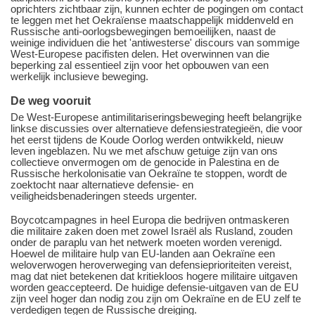
oprichters zichtbaar zijn, kunnen echter de pogingen om contact
te leggen met het Oekraïense maatschappelijk middenveld en
Russische anti-oorlogsbewegingen bemoeilijken, naast de
weinige individuen die het 'antiwesterse' discours van sommige
West-Europese pacifisten delen. Het overwinnen van die
beperking zal essentieel zijn voor het opbouwen van een
werkelijk inclusieve beweging.
De weg vooruit
De West-Europese antimilitariseringsbeweging heeft belangrijke
linkse discussies over alternatieve defensiestrategieën, die voor
het eerst tijdens de Koude Oorlog werden ontwikkeld, nieuw
leven ingeblazen. Nu we met afschuw getuige zijn van ons
collectieve onvermogen om de genocide in Palestina en de
Russische herkolonisatie van Oekraïne te stoppen, wordt de
zoektocht naar alternatieve defensie- en
veiligheidsbenaderingen steeds urgenter.
Boycotcampagnes in heel Europa die bedrijven ontmaskeren
die militaire zaken doen met zowel Israël als Rusland, zouden
onder de paraplu van het netwerk moeten worden verenigd.
Hoewel de militaire hulp van EU-landen aan Oekraïne een
weloverwogen heroverweging van defensieprioriteiten vereist,
mag dat niet betekenen dat kritiekloos hogere militaire uitgaven
worden geaccepteerd. De huidige defensie-uitgaven van de EU
zijn veel hoger dan nodig zou zijn om Oekraïne en de EU zelf te
verdedigen tegen de Russische dreiging.