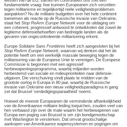
westen van de EU, samen en confronteert ons met een
fundamentele vraag: hoe kunnen Europeanen zich verzetten
tegen militarisme en tegelijkertijd reële veiligheidsproblemen
aanpakken? Nu de militaire budgetten over het hele continent
toenemen als reactie op de Russische invasie van Oekraïne,
staat het
Stop ReArm Europe Network
voor de uitdaging om
een coherent, progressief antwoord te ontwikkelen dat zowel de
legitieme defensiebehoeften van bedreigde landen als de
gevaren van ongecontroleerde militarisering erkent.
Europe Solidaire Sans Frontières
heeft zich aangesloten bij het
Stop ReArm Europe Network
, waarvan wij denken dat het de
potentie heeft om een werkelijk massale beweging tegen de
militarisering van de Europese Unie te verenigen. De Europese
Commissie is begonnen met een agressief
herbewapeningsprogramma, waarbij miljarden worden
herbestemd van sociale en milieuprioriteiten naar defensie-
uitgaven. Die verschuiving vindt plaats te midden van de
grootste oorlog in Europa in 80 jaar, waarbij de Russische
invasie van Oekraïne een nieuw veiligheidsparadigma in gang
zet dat Brussel 'verdedigingsparaatheid' noemt.
Hoewel de meeste Europeanen de verminderde afhankelijkheid
van de Amerikaanse militaire leiding toejuichen, zouden veel van
hen verbaasd zijn over de mate waarin het herbewapenen van
Europa een poging van Brussel is om zijn bondgenootschap
met Washington te versterken. Dat omvat grootschalige
aankopen van Amerikaanse wapensystemen en pogingen om