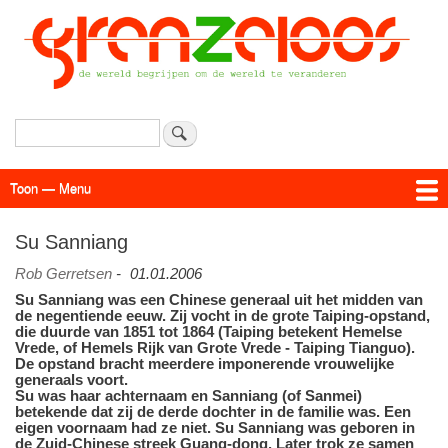
Overslaan
en
naar
de
inhoud
gaan
Zoeken
Toon — Menu
Menu
Actueel
Achtergrond
Links
Geschriften
Over SAP - Grenzeloos
Su Sanniang
Rob Gerretsen
-
01.01.2006
Su Sanniang was een Chinese generaal uit het midden van
de negentiende eeuw. Zij vocht in de grote Taiping-opstand,
die duurde van 1851 tot 1864 (Taiping betekent Hemelse
Vrede, of Hemels Rijk van Grote Vrede - Taiping Tianguo).
De opstand bracht meerdere imponerende vrouwelijke
generaals voort.
Su was haar achternaam en Sanniang (of Sanmei)
betekende dat zij de derde dochter in de familie was. Een
eigen voornaam had ze niet. Su Sanniang was geboren in
de Zuid-Chinese streek Guang-dong. Later trok ze samen