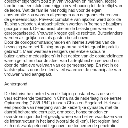
collectief eigendom zou zijn van vrouwen en mannen. Iedere
familie zou een stuk land krijgen in verhouding tot de leeftijd van
de leden. Wat de familie niet nodig had voor de eigen
consumptie zou worden afgedragen aan de graanschuren van
de gemeenschap. Privé-accumulatie van rijkdom werd door de
Taiping verboden. Ambachtslieden werden in 'hemelse bataljons'
georganiseerd. De administratie en de belastingen werden
gereorganiseerd. Vrouwen kregen gelijke rechten. Buitenlanders
werden als gelijken en als gasten beschouwd.
Door de oorlogsomstandigheden en interne zwaktes van de
beweging werd het Taiping-programma niet integraal in praktijk
gebracht. Maar westerse reizigers (en enkele solidaire
buitenlandse medestrijders) in het gebied van de opstandelingen
waren getroffen door de sfeer van hartelijkheid en eenvoud en
door de relatieve welvaart van de gemeenschap. En niet in de
laatste plaats door de effectiviteit waarmee de emancipatie van
vrouwen werd aangepakt.
Achtergrond
De historische context van de Taiping-opstand was de snel
verslechterende toestand in China na de nederlaag in de eerste
Opiumoorlog (1839-1842) tussen China en Engeland. Het was
een periode van neergang van de keizerlijke dynastie, met de
daarbij behorende corruptie, armoede, hongersnoden en
overstromingen die het gevolg waren van het verwaarlozen van
de infrastructuur in het land (vooral de dijken). Het regiem had
zich ook zwak getoond tegenover de toenemende penetratie