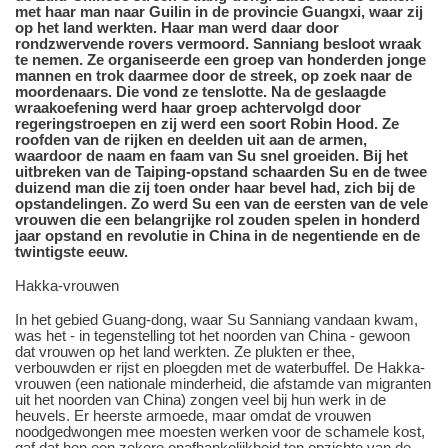
met haar man naar Guilin in de provincie Guangxi, waar zij
op het land werkten. Haar man werd daar door
rondzwervende rovers vermoord. Sanniang besloot wraak
te nemen. Ze organiseerde een groep van honderden jonge
mannen en trok daarmee door de streek, op zoek naar de
moordenaars. Die vond ze tenslotte. Na de geslaagde
wraakoefening werd haar groep achtervolgd door
regeringstroepen en zij werd een soort Robin Hood. Ze
roofden van de rijken en deelden uit aan de armen,
waardoor de naam en faam van Su snel groeiden. Bij het
uitbreken van de Taiping-opstand schaarden Su en de twee
duizend man die zij toen onder haar bevel had, zich bij de
opstandelingen. Zo werd Su een van de eersten van de vele
vrouwen die een belangrijke rol zouden spelen in honderd
jaar opstand en revolutie in China in de negentiende en de
twintigste eeuw.
Hakka-vrouwen
In het gebied Guang-dong, waar Su Sanniang vandaan kwam,
was het - in tegenstelling tot het noorden van China - gewoon
dat vrouwen op het land werkten. Ze plukten er thee,
verbouwden er rijst en ploegden met de waterbuffel. De Hakka-
vrouwen (een nationale minderheid, die afstamde van migranten
uit het noorden van China) zongen veel bij hun werk in de
heuvels. Er heerste armoede, maar omdat de vrouwen
noodgedwongen mee moesten werken voor de schamele kost,
gaf dat hen een zekere onafhankelijkheid ten opzichte van de