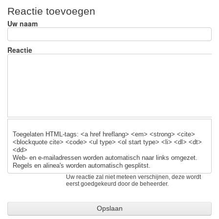
ar
c
e
ail
Reactie toevoegen
e
e
sk
Uw naam
b
y
o
Reactie
o
k
Toegelaten HTML-tags: <a href hreflang> <em> <strong> <cite>
<blockquote cite> <code> <ul type> <ol start type> <li> <dl> <dt>
<dd>
Web- en e-mailadressen worden automatisch naar links omgezet.
Regels en alinea's worden automatisch gesplitst.
Uw reactie zal niet meteen verschijnen, deze wordt
eerst goedgekeurd door de beheerder.