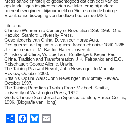
Messiaanse christelijke gedachtegoed dat een deel van de
opstandelingen inspireerde zien we later terug bij andere
boerenbewegingen, bijvoorbeeld op Sicilië en in de huidige
Braziliaanse beweging van landloze boeren, de MST.
Literatuur.
Chinese Women in a Century of Revolution 1850-1950; Ono
Kazuko; Stanford University Press.
Geschiedenis van China; D. van der Horst; Aula.
Des guerres de l'opium á la guerre franco-chinoise 1840-1885;
J. Chesneaux et M. Bastid; Hatier Université.
A History of China; W. Eberhard; Routledge & Kegan Paul.
China, Tradition and Transformation; J.K. Fairbanks and E.O.
Reischauer; George Allen & Unwin.
The Taiping Peasant Revolt; John Newsinger. In Monthly
Review, October 2000.
Britain’s Opium Wars; John Newsinger. In Monthly Review,
October 1997.
The Taiping Rebellion (3 vols.) Franz Michael. Seattle,
University of Washington Press, 1972.
Gods Chinese Son; Jonathan Spence. London, Harper Collins,
1996. (Biografie van Hong)
S
F
Bl
E
h
a
u
m