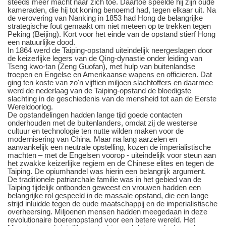
steeds meer macht naar zich toe. Daartoe speelde hij zijn oude
kameraden, die hij tot koning benoemd had, tegen elkaar uit. Na
de verovering van Nanking in 1853 had Hong de belangrijke
strategische fout gemaakt om niet meteen op te trekken tegen
Peking (Beijing). Kort voor het einde van de opstand stierf Hong
een natuurlijke dood.
In 1864 werd de Taiping-opstand uiteindelijk neergeslagen door
de keizerlijke legers van de Qing-dynastie onder leiding van
Tseng kwo-tan (Zeng Guofan), met hulp van buitenlandse
troepen en Engelse en Amerikaanse wapens en officieren. Dat
ging ten koste van zo'n vijftien miljoen slachtoffers en daarmee
werd de nederlaag van de Taiping-opstand de bloedigste
slachting in de geschiedenis van de mensheid tot aan de Eerste
Wereldoorlog.
De opstandelingen hadden lange tijd goede contacten
onderhouden met de buitenlanders, omdat zij de westerse
cultuur en technologie ten nutte wilden maken voor de
modernisering van China. Maar na lang aarzelen en
aanvankelijk een neutrale opstelling, kozen de imperialistische
machten – met de Engelsen voorop - uiteindelijk voor steun aan
het zwakke keizerlijke regiem en de Chinese elites en tegen de
Taiping. De opiumhandel was hierin een belangrijk argument.
De traditionele patriarchale familie was in het gebied van de
Taiping tijdelijk ontbonden geweest en vrouwen hadden een
belangrijke rol gespeeld in de massale opstand, die een lange
strijd inluidde tegen de oude maatschappij en de imperialistische
overheersing. Miljoenen mensen hadden meegedaan in deze
revolutionaire boerenopstand voor een betere wereld. Het