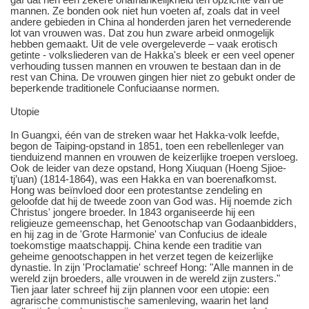
mannen. Ze bonden ook niet hun voeten af, zoals dat in veel
andere gebieden in China al honderden jaren het vernederende
lot van vrouwen was. Dat zou hun zware arbeid onmogelijk
hebben gemaakt. Uit de vele overgeleverde – vaak erotisch
getinte - volksliederen van de Hakka's bleek er een veel opener
verhouding tussen mannen en vrouwen te bestaan dan in de
rest van China. De vrouwen gingen hier niet zo gebukt onder de
beperkende traditionele Confuciaanse normen.
Utopie
In Guangxi, één van de streken waar het Hakka-volk leefde,
begon de Taiping-opstand in 1851, toen een rebellenleger van
tienduizend mannen en vrouwen de keizerlijke troepen versloeg.
Ook de leider van deze opstand, Hong Xiuquan (Hoeng Sjioe-
tj’uan) (1814-1864), was een Hakka en van boerenafkomst.
Hong was beïnvloed door een protestantse zendeling en
geloofde dat hij de tweede zoon van God was. Hij noemde zich
Christus' jongere broeder. In 1843 organiseerde hij een
religieuze gemeenschap, het Genootschap van Godaanbidders,
en hij zag in de 'Grote Harmonie' van Confucius de ideale
toekomstige maatschappij. China kende een traditie van
geheime genootschappen in het verzet tegen de keizerlijke
dynastie. In zijn 'Proclamatie' schreef Hong: "Alle mannen in de
wereld zijn broeders, alle vrouwen in de wereld zijn zusters."
Tien jaar later schreef hij zijn plannen voor een utopie: een
agrarische communistische samenleving, waarin het land