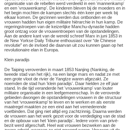
organisatie van de rebellen werd verdeeld in een 'mannenkamp'
en een 'vrouwenkamp'. De kinderen bleven bij de moeders en in
het begin mochten de kampen slechts één keer per week bij
elkaar komen. De gezinnen werden dus ontbonden en de
vrouwen hadden hun eigen militaire hiërarchie in hun kamp. De
regeringstroepen van de keizerlijke Manchu-dynastie hadden
groot ontzag voor de vrouwentroepen van de opstandelingen.
Aan de andere kant van de wereld schreef Marx in juni 1853 in
de New Yorkse Daily Tribune enthousiast over “de Chinese
revolutie” en de invloed die daarvan uit zou kunnen gaan op het
revolutionaire elan in Europa.
Klein paradijs
De Taiping veroverden in maart 1853 Nanjing (Nanking, de
tweede stad van het rijk), na een lange mars en nadat ze met
een grote vloot de rivier de Yangtze waren afgezakt. Ze
noemden de stad hun 'klein paradijs'. Daar hielden ze elf jaar
stand. In die tijd veranderde het 'vrouwenkamp' van louter
militaire organisatie in een leefgemeenschap. In de veroverde
gebieden dwongen de opstandelingen vrouwen in die structuur
van het ‘vrouwenkamp’ te leven en te werken en als eerste
maatregel maakten ze een eind aan het vernederende
voetbinden. Dat ging niet altijd erg zachtzinnig. Daarna werden
de vrouwen aan het werk gezet voor de verdediging van de stad
en de opbouw van het 'klein paradijs'. Iedere vorm van privé-
bezit werd afgeschaft. Heel wat vrouwen bezweken aan de
zware arbeid, waaraan ze niet gewend waren. Vrouwen uit de