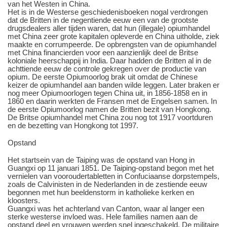
van het Westen in China.
Het is in de Westerse geschiedenisboeken nogal verdrongen
dat de Britten in de negentiende eeuw een van de grootste
drugsdealers aller tijden waren, dat hun (illegale) opiumhandel
met China zeer grote kapitalen opleverde en China uitholde, ziek
maakte en corrumpeerde. De opbrengsten van de opiumhandel
met China financierden voor een aanzienlijk deel de Britse
koloniale heerschappij in India. Daar hadden de Britten al in de
achttiende eeuw de controle gekregen over de productie van
opium. De eerste Opiumoorlog brak uit omdat de Chinese
keizer de opiumhandel aan banden wilde leggen. Later braken er
nog meer Opiumoorlogen tegen China uit, in 1856-1858 en in
1860 en daarin werkten de Fransen met de Engelsen samen. In
de eerste Opiumoorlog namen de Britten bezit van Hongkong.
De Britse opiumhandel met China zou nog tot 1917 voortduren
en de bezetting van Hongkong tot 1997.
Opstand
Het startsein van de Taiping was de opstand van Hong in
Guangxi op 11 januari 1851. De Taiping-opstand begon met het
vernielen van vooroudertabletten in Confuciaanse dorpstempels,
zoals de Calvinisten in de Nederlanden in de zestiende eeuw
begonnen met hun beeldenstorm in katholieke kerken en
kloosters.
Guangxi was het achterland van Canton, waar al langer een
sterke westerse invloed was. Hele families namen aan de
opstand deel en vrouwen werden snel ingeschakeld. De militaire