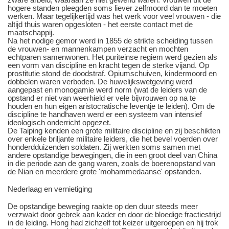
hogere standen pleegden soms liever zelfmoord dan te moeten
werken. Maar tegelijkertijd was het werk voor veel vrouwen - die
altijd thuis waren opgesloten - het eerste contact met de
maatschappij.
Na het nodige gemor werd in 1855 de strikte scheiding tussen
de vrouwen- en mannenkampen verzacht en mochten
echtparen samenwonen. Het puriteinse regiem werd gezien als
een vorm van discipline en kracht tegen de sterke vijand. Op
prostitutie stond de doodstraf. Opiumschuiven, kindermoord en
dobbelen waren verboden. De huwelijkswetgeving werd
aangepast en monogamie werd norm (wat de leiders van de
opstand er niet van weerhield er vele bijvrouwen op na te
houden en hun eigen aristocratische leventje te leiden). Om de
discipline te handhaven werd er een systeem van intensief
ideologisch onderricht opgezet.
De Taiping kenden een grote militaire discipline en zij beschikten
over enkele briljante militaire leiders, die het bevel voerden over
honderdduizenden soldaten. Zij werkten soms samen met
andere opstandige bewegingen, die in een groot deel van China
in die periode aan de gang waren, zoals de boerenopstand van
de Nian en meerdere grote 'mohammedaanse' opstanden.
Nederlaag en vernietiging
De opstandige beweging raakte op den duur steeds meer
verzwakt door gebrek aan kader en door de bloedige fractiestrijd
in de leiding. Hong had zichzelf tot keizer uitgeroepen en hij trok