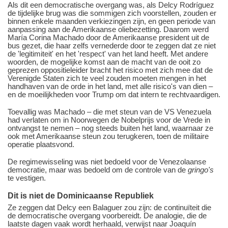
Als dit een democratische overgang was, als Delcy Rodríguez
de tijdelijke brug was die sommigen zich voorstellen, zouden er
binnen enkele maanden verkiezingen zijn, en geen periode van
aanpassing aan de Amerikaanse oliebezetting. Daarom werd
María Corina Machado door de Amerikaanse president uit de
bus gezet, die haar zelfs vernederde door te zeggen dat ze niet
de 'legitimiteit' en het 'respect' van het land heeft. Met andere
woorden, de mogelijke komst aan de macht van de ooit zo
geprezen oppositieleider bracht het risico met zich mee dat de
Verenigde Staten zich te veel zouden moeten mengen in het
handhaven van de orde in het land, met alle risico's van dien –
en de moeilijkheden voor Trump om dat intern te rechtvaardigen.
Toevallig was Machado – die met steun van de VS Venezuela
had verlaten om in Noorwegen de Nobelprijs voor de Vrede in
ontvangst te nemen – nog steeds buiten het land, waarnaar ze
ook met Amerikaanse steun zou terugkeren, toen de militaire
operatie plaatsvond.
De regimewisseling was niet bedoeld voor de Venezolaanse
democratie, maar was bedoeld om de controle van de
gringo's
te vestigen.
Dit is niet de Dominicaanse Republiek
Ze zeggen dat Delcy een Balaguer zou zijn: de continuïteit die
de democratische overgang voorbereidt. De analogie, die de
laatste dagen vaak wordt herhaald, verwijst naar Joaquín