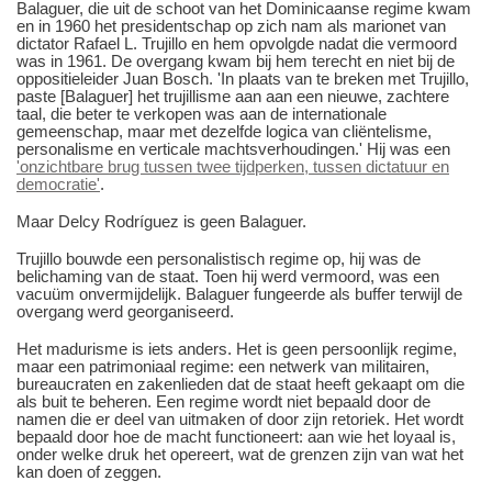
Balaguer, die uit de schoot van het Dominicaanse regime kwam
en in 1960 het presidentschap op zich nam als marionet van
dictator Rafael L. Trujillo en hem opvolgde nadat die vermoord
was in 1961. De overgang kwam bij hem terecht en niet bij de
oppositieleider Juan Bosch. 'In plaats van te breken met Trujillo,
paste [Balaguer] het trujillisme aan aan een nieuwe, zachtere
taal, die beter te verkopen was aan de internationale
gemeenschap, maar met dezelfde logica van cliëntelisme,
personalisme en verticale machtsverhoudingen.' Hij was een
'onzichtbare brug tussen twee tijdperken, tussen dictatuur en
democratie'
.
Maar Delcy Rodríguez is geen Balaguer.
Trujillo bouwde een personalistisch regime op, hij was de
belichaming van de staat. Toen hij werd vermoord, was een
vacuüm onvermijdelijk. Balaguer fungeerde als buffer terwijl de
overgang werd georganiseerd.
Het madurisme is iets anders. Het is geen persoonlijk regime,
maar een patrimoniaal regime: een netwerk van militairen,
bureaucraten en zakenlieden dat de staat heeft gekaapt om die
als buit te beheren. Een regime wordt niet bepaald door de
namen die er deel van uitmaken of door zijn retoriek. Het wordt
bepaald door hoe de macht functioneert: aan wie het loyaal is,
onder welke druk het opereert, wat de grenzen zijn van wat het
kan doen of zeggen.