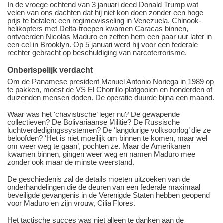
In de vroege ochtend van 3 januari deed Donald Trump wat
velen van ons dachten dat hij niet kon doen zonder een hoge
prijs te betalen: een regimewisseling in Venezuela. Chinook-
helikopters met Delta-troepen kwamen Caracas binnen,
ontvoerden Nicolás Maduro en zetten hem een paar uur later in
een cel in Brooklyn. Op 5 januari werd hij voor een federale
rechter gebracht op beschuldiging van narcoterrorisme.
Onberispelijk verdacht
Om de Panamese president Manuel Antonio Noriega in 1989 op
te pakken, moest de VS El Chorrillo platgooien en honderden of
duizenden mensen doden. De operatie duurde bijna een maand.
Waar was het ‘chavistische’ leger nu? De gewapende
collectieven? De Bolivariaanse Militie? De Russische
luchtverdedigingssystemen? De ‘langdurige volksoorlog’ die ze
beloofden? ‘Het is niet moeilijk om binnen te komen, maar wel
om weer weg te gaan’, pochten ze. Maar de Amerikanen
kwamen binnen, gingen weer weg en namen Maduro mee
zonder ook maar de minste weerstand.
De geschiedenis zal de details moeten uitzoeken van de
onderhandelingen die de deuren van een federale maximaal
beveiligde gevangenis in de Verenigde Staten hebben geopend
voor Maduro en zijn vrouw, Cilia Flores.
Het tactische succes was niet alleen te danken aan de