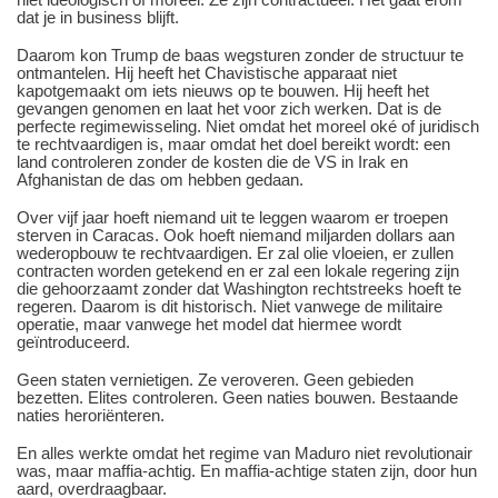
dat je in business blijft.
Daarom kon Trump de baas wegsturen zonder de structuur te
ontmantelen. Hij heeft het Chavistische apparaat niet
kapotgemaakt om iets nieuws op te bouwen. Hij heeft het
gevangen genomen en laat het voor zich werken. Dat is de
perfecte regimewisseling. Niet omdat het moreel oké of juridisch
te rechtvaardigen is, maar omdat het doel bereikt wordt: een
land controleren zonder de kosten die de VS in Irak en
Afghanistan de das om hebben gedaan.
Over vijf jaar hoeft niemand uit te leggen waarom er troepen
sterven in Caracas. Ook hoeft niemand miljarden dollars aan
wederopbouw te rechtvaardigen. Er zal olie vloeien, er zullen
contracten worden getekend en er zal een lokale regering zijn
die gehoorzaamt zonder dat Washington rechtstreeks hoeft te
regeren. Daarom is dit historisch. Niet vanwege de militaire
operatie, maar vanwege het model dat hiermee wordt
geïntroduceerd.
Geen staten vernietigen. Ze veroveren. Geen gebieden
bezetten. Elites controleren. Geen naties bouwen. Bestaande
naties heroriënteren.
En alles werkte omdat het regime van Maduro niet revolutionair
was, maar maffia-achtig. En maffia-achtige staten zijn, door hun
aard, overdraagbaar.