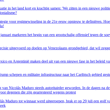
ie in het land kort en krachtig samen: 'We zitten in een nieuwe polit
lonialisme?
strategie voor regimewisseling in de 21e eeuw opnieuw te definiëren. 
la!
anuari markeren het begin van een grootschalig offensief tegen de soev
precisie uitgevoerd op doelen op Venezolaans grondgebied, dat wil zeg
ico en Argentinië maken deel uit van een nieuwe fase in het beleid v
-Trump schepen en militaire infrastructuur naar het Caribisch gebied 
ng van Nicolás Maduro steeds autoritairder geworden. In de dagen na 
oor degenen die zijn gearresteerd wegens protest
ás Maduro tot winnaar werd uitgeroepen, brak er op 29 juli een golf v
teek