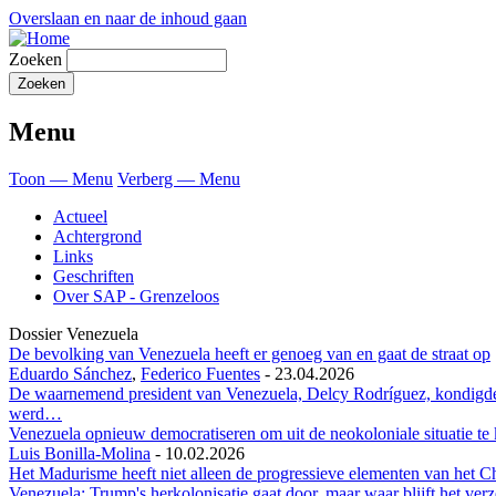
Overslaan en naar de inhoud gaan
Zoeken
Menu
Toon — Menu
Verberg — Menu
Actueel
Achtergrond
Links
Geschriften
Over SAP - Grenzeloos
Dossier Venezuela
De bevolking van Venezuela heeft er genoeg van en gaat de straat op
Eduardo Sánchez
,
Federico Fuentes
-
23.04.2026
De waarnemend president van Venezuela, Delcy Rodríguez, kondigde 
werd…
Venezuela opnieuw democratiseren om uit de neokoloniale situatie t
Luis Bonilla-Molina
-
10.02.2026
Het Madurisme heeft niet alleen de progressieve elementen van het 
Venezuela: Trump's herkolonisatie gaat door, maar waar blijft het verz