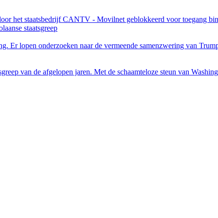
 door het staatsbedrijf CANTV - Movilnet geblokkeerd voor toegang bi
olaanse staatsgreep
beroering. Er lopen onderzoeken naar de vermeende samenzwering van Tr
aatsgreep van de afgelopen jaren. Met de schaamteloze steun van Washi