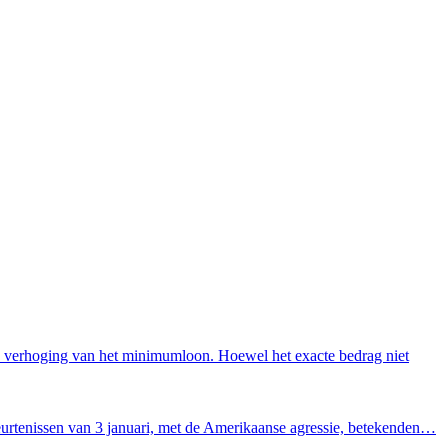
 verhoging van het minimumloon. Hoewel het exacte bedrag niet
urtenissen van 3 januari, met de Amerikaanse agressie, betekenden…