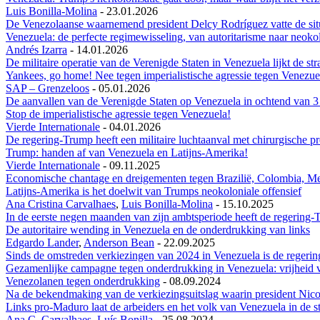
Luis Bonilla-Molina
-
23.01.2026
De Venezolaanse waarnemend president Delcy Rodríguez vatte de situat
Venezuela: de perfecte regimewisseling, van autoritarisme naar neoko
Andrés Izarra
-
14.01.2026
De militaire operatie van de Verenigde Staten in Venezuela lijkt de 
Yankees, go home! Nee tegen imperialistische agressie tegen Venezue
SAP – Grenzeloos
-
05.01.2026
De aanvallen van de Verenigde Staten op Venezuela in ochtend van 3 j
Stop de imperialistische agressie tegen Venezuela!
Vierde Internationale
-
04.01.2026
De regering-Trump heeft een militaire luchtaanval met chirurgische 
Trump: handen af van Venezuela en Latijns-Amerika!
Vierde Internationale
-
09.11.2025
Economische chantage en dreigementen tegen Brazilië, Colombia, Mex
Latijns-Amerika is het doelwit van Trumps neokoloniale offensief
Ana Cristina Carvalhaes
,
Luis Bonilla-Molina
-
15.10.2025
In de eerste negen maanden van zijn ambtsperiode heeft de regering
De autoritaire wending in Venezuela en de onderdrukking van links
Edgardo Lander
,
Anderson Bean
-
22.09.2025
Sinds de omstreden verkiezingen van 2024 in Venezuela is de regeri
Gezamenlijke campagne tegen onderdrukking in Venezuela: vrijheid v
Venezolanen tegen onderdrukking
-
08.09.2024
Na de bekendmaking van de verkiezingsuitslag waarin president Nicol
Links pro-Maduro laat de arbeiders en het volk van Venezuela in de s
Ana C. Carvalhaes
,
Luís Bonilla
-
25.08.2024