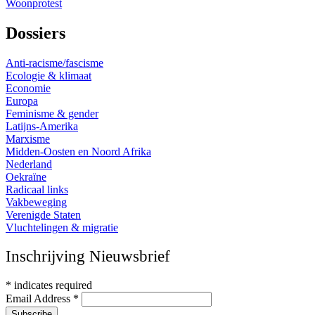
Woonprotest
Dossiers
Anti-racisme/fascisme
Ecologie & klimaat
Economie
Europa
Feminisme & gender
Latijns-Amerika
Marxisme
Midden-Oosten en Noord Afrika
Nederland
Oekraïne
Radicaal links
Vakbeweging
Verenigde Staten
Vluchtelingen & migratie
Inschrijving Nieuwsbrief
*
indicates required
Email Address
*