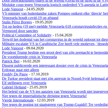
Door ontwikkelingen elders in de wereld (covid en de strijd in de 
Mislukte coup tegen Venezuela logisch onderdeel VS-agenda in Lati
Lode Vanoost
-
24.05.2020
VS-minister van buitenlandse zaken Pompeo ontkent elke 'directe' b
Venezuela houdt covid-19 op afstand
Stalin Pérez Borges
-
19.05.2020
Tot op heden (19 mei) meldde Venezuela 618 coronavirusinfecties en 
Vermoord door sancties
Political Committee of Solidarity
-
15.04.2020
Terwijl het dodental van het coronavirus in de wereld oploopt tot di
Militaire escalatie VS in Caraïbische Zee heeft vele motieven, ‘drugs
Lode Vanoost
-
09.04.2020
President Trump besliste een groot deel van zijn zeemacht te herposit
De voortdurende crisis in Venezuela
Patrick Iber
-
16.02.2020
Dissent publiceerde een interessant dossier over de crisis in Venezue
Erdogan staat niet alleen
Freddy De Pauw
-
17.10.2019
De Turkse president staat met zijn agressie in Noord-Syrië helemaal a
Elf stellingen over Venezuela
Gabriel Hetland
-
25.05.2019
Het beleid van de VS ten aanzien van Venezuela wordt niet ingegeven
Nee tegen de imperialistische dreiging tegen Venezuela!
Vierde Internationale
-
12.03.2019
Nee tegen de poging tot staatsgreep van Trump-Guaidó! Ter verdedigin