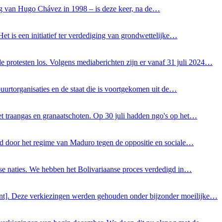
ning van Hugo Chávez in 1998 – is deze keer, na de…
et is een initiatief ter verdediging van grondwettelijke…
 protesten los. Volgens mediaberichten zijn er vanaf 31 juli 2024…
buurtorganisaties en de staat die is voortgekomen uit de…
et traangas en granaatschoten. Op 30 juli hadden ngo's op het…
nd door het regime van Maduro tegen de oppositie en sociale…
ese naties. We hebben het Bolivariaanse proces verdedigd in…
nt]. Deze verkiezingen werden gehouden onder bijzonder moeilijke…