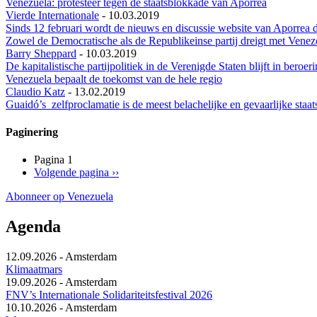
Venezuela: protesteer tegen de staatsblokkade van Aporrea
Vierde Internationale
-
10.03.2019
Sinds 12 februari wordt de nieuws en discussie website van Aporrea
Zowel de Democratische als de Republikeinse partij dreigt met Venez
Barry Sheppard
-
10.03.2019
De kapitalistische partijpolitiek in de Verenigde Staten blijft in 
Venezuela bepaalt de toekomst van de hele regio
Claudio Katz
-
13.02.2019
Guaidó’s zelfproclamatie is de meest belachelijke en gevaarlijke st
Paginering
Pagina 1
Volgende pagina
››
Abonneer op Venezuela
Agenda
12.09.2026
-
Amsterdam
Klimaatmars
19.09.2026
-
Amsterdam
FNV’s Internationale Solidariteitsfestival 2026
10.10.2026
-
Amsterdam