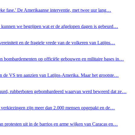
ieke fase.' De Amerikaanse interventie, met twee uur lang…
Hoe kunnen we begrijpen wat er de afgelopen dagen is gebeurd…
ereiniteit en de fragiele vrede van de volkeren van Latijns…
gen bombardementen op officiële gebouwen en militaire bases in…
an de VS ten aanzien van Latijns-Amerika. Maar het grootste…
gestuurd, rubberboten gebombardeerd waarvan werd beweerd dat ze…
de verkiezingen zijn meer dan 2.000 mensen opgepakt en de…
an protesten uit in de barrios en arme wijken van Caracas en…