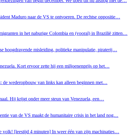
 verkiezingen van begin december. We doen dit nu alsnog met de…
esident Maduro naar de VS te ontvoeren. De rechtse oppositie…
igranten in het naburige Colombia en (vooral) in Brazilië zitten…
se hoogdravende misleiding, politieke manipulatie, piraterij…
nezuela. Kort ervoor zette hij een miljoenenprijs op het…
tering: de wederopbouw van links kan alleen beginnen met…
lemaal. Hij krijgt onder meer steun van Venezuela, een…
entie van de VS maakt de humanitaire crisis in het land nog…
e volk! [leestijd 4 minuten] In weer één van zijn machinaties…