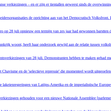
aanse verkiezingen – en er zijn er tientallen geweest sinds de overwin
idersorganisaties de oprichting aan van het Democratisch Volksfront. H
op 28 juli opnieuw een termijn van zes jaar had gewonnen barstten de
ankrijk woont, heeft haar onderzoek gewijd aan de relatie tussen volks
identsverkiezingen van 28 juli. Demonstranten hebben te maken gehad m
 Chavisme en de 'selectieve repressie' die momenteel wordt uitgeoefe
de lakeienregeringen van Latijns-Amerika en de imperialistische Europ
 verkiezingen gehouden voor een nieuwe Nationale Assemblee [parleme