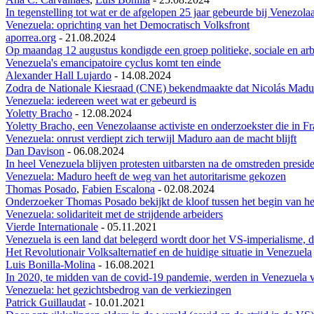
In tegenstelling tot wat er de afgelopen 25 jaar gebeurde bij Venezol
Venezuela: oprichting van het Democratisch Volksfront
aporrea.org
-
21.08.2024
Op maandag 12 augustus kondigde een groep politieke, sociale en arbe
Venezuela's emancipatoire cyclus komt ten einde
Alexander Hall Lujardo
-
14.08.2024
Zodra de Nationale Kiesraad (CNE) bekendmaakte dat Nicolás Maduro 
Venezuela: iedereen weet wat er gebeurd is
Yoletty Bracho
-
12.08.2024
Yoletty Bracho, een Venezolaanse activiste en onderzoekster die in Fr
Venezuela: onrust verdiept zich terwijl Maduro aan de macht blijft
Dan Davison
-
06.08.2024
In heel Venezuela blijven protesten uitbarsten na de omstreden pres
Venezuela: Maduro heeft de weg van het autoritarisme gekozen
Thomas Posado
,
Fabien Escalona
-
02.08.2024
Onderzoeker Thomas Posado bekijkt de kloof tussen het begin van het
Venezuela: solidariteit met de strijdende arbeiders
Vierde Internationale
-
05.11.2021
Venezuela is een land dat belegerd wordt door het VS-imperialisme, 
Het Revolutionair Volksalternatief en de huidige situatie in Venezuela
Luis Bonilla-Molina
-
16.08.2021
In 2020, te midden van de covid-19 pandemie, werden in Venezuela
Venezuela: het gezichtsbedrog van de verkiezingen
Patrick Guillaudat
-
10.01.2021