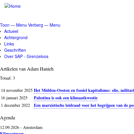
Overslaan
en
naar
de
Toon — Menu
Verberg — Menu
inhoud
Menu
Actueel
gaan
Achtergrond
Links
Geschriften
Over SAP - Grenzeloos
Artikelen van Adam Hanieh
Totaal: 3
Het Midden-Oosten en fossiel kapitalisme: olie, milita
14 november 2025
Palestina is ook een klimaatkwestie
16 januari 2025
Een marxistische leidraad voor het begrijpen van de po
1 december 2022
Agenda
12.09.2026
-
Amsterdam
Klimaatmars