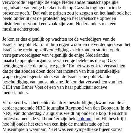
verwoordde ‘eigenlijk de enige Nederlandse maatschappelijke
organisatie van enige betekenis die op Gaza-betogingen acte de
presence geeft.’ Dat valt te prijzen zou je zeggen en het haalt ook het
beeld onderuit dat de protesten tegen het Israëlische optreden
uitsluitend of vooral een zaak zijn van Nederlanders met een
moslim achtergrond.
Je kon er dus eigenlijk op wachten tot de verdedigers van de
Israëlische politiek - of in hun eigen woorden de verdedigers van het
Israëlische recht op zelfverdediging - zich zouden storten op de
vertegenwoordigster van ‘eigenlijk de enige Nederlandse
maatschappelijke organisatie van enige betekenis die op Gaza-
betogingen acte de presence geeft.’ En het was ook te verwachten
dat ze dat zouden doen door het inzetten van hun gebruikelijke
wapen tegen tegenstanders van de Israëlische politiek: de
beschuldiging van antisemitisme. Je kon dat verwachten van het
CIDI van Esther Voet of een van haar publicitair actieve
medestanders.
Verrassend was het echter dat deze beschuldiging kwam van de al
eerder genoemde NRC journalist Raymond van den Boogaart. In de
NRC van donderdag 7 augustus weidt hij onder de kop ‘Een schril
protest namens de vakbond’ er zijn hele
column
aan. Hij beschrijft
hoe hij onder het eten van een ijsje de manifestatie op het
Museumplein waarnam. ‘Het was een sympathieke bijeenkomst