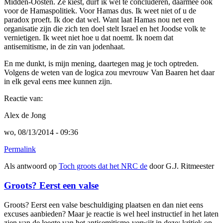
Midden-Oosten. Ze kiest, durf ik wel te concluderen, daarmee ook
voor de Hamaspolitiek. Voor Hamas dus. Ik weet niet of u de
paradox proeft. Ik doe dat wel. Want laat Hamas nou net een
organisatie zijn die zich ten doel stelt Israel en het Joodse volk te
vernietigen. Ik weet niet hoe u dat noemt. Ik noem dat
antisemitisme, in de zin van jodenhaat.
En me dunkt, is mijn mening, daartegen mag je toch optreden.
Volgens de weten van de logica zou mevrouw Van Baaren het daar
in elk geval eens mee kunnen zijn.
Reactie van:
Alex de Jong
wo, 08/13/2014 - 09:36
Permalink
Als antwoord op
Toch groots dat het NRC de
door
G.J. Ritmeester
Groots? Eerst een valse
Groots? Eerst een valse beschuldiging plaatsen en dan niet eens
excuses aanbieden? Maar je reactie is wel heel instructief in het laten
zien van de leegte van het antisemitisme-verwijt in deze; kritiek op