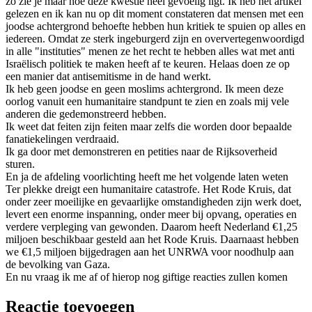
zo zie je maar hoe deze kwestie heel gevoelig ligt. Ik heb het artikel
gelezen en ik kan nu op dit moment constateren dat mensen met een
joodse achtergrond behoefte hebben hun kritiek te spuien op alles en
iedereen. Omdat ze sterk ingeburgerd zijn en oververtegenwoordigd
in alle "instituties" menen ze het recht te hebben alles wat met anti
Israëlisch politiek te maken heeft af te keuren. Helaas doen ze op
een manier dat antisemitisme in de hand werkt.
Ik heb geen joodse en geen moslims achtergrond. Ik meen deze
oorlog vanuit een humanitaire standpunt te zien en zoals mij vele
anderen die gedemonstreerd hebben.
Ik weet dat feiten zijn feiten maar zelfs die worden door bepaalde
fanatiekelingen verdraaid.
Ik ga door met demonstreren en petities naar de Rijksoverheid
sturen.
En ja de afdeling voorlichting heeft me het volgende laten weten
Ter plekke dreigt een humanitaire catastrofe. Het Rode Kruis, dat
onder zeer moeilijke en gevaarlijke omstandigheden zijn werk doet,
levert een enorme inspanning, onder meer bij opvang, operaties en
verdere verpleging van gewonden. Daarom heeft Nederland €1,25
miljoen beschikbaar gesteld aan het Rode Kruis. Daarnaast hebben
we €1,5 miljoen bijgedragen aan het UNRWA voor noodhulp aan
de bevolking van Gaza.
En nu vraag ik me af of hierop nog giftige reacties zullen komen
Reactie toevoegen