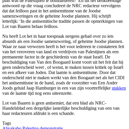
plan was de Palestijnen te bombarderen?’ En uit het denkbeeldige
antwoord op die vraag concludeert de NRC redacteur vervolgens
dat dat feilloos past in het antisemitisme van de Joodse
samenzweringen en de geheime Joodse plannen. Hij schrijft
letterlijk: ‘In die antisemitische traditie passen de opmerkingen van
Lot van Baaren helaas feilloos.
Nu heeft Lot het in haar toespraak nergens gehad over zo iets
absurds als een Joodse samenzwering, of geheime Joodse plannen.
Waar ze naar verwezen heeft is het voor iedereen te constateren feit
van het veroveren van land en verdrijven van Palestijnen als een
permanente factor in de geschiedenis van de staat Israël. De
beschuldiging van Van den Boogaard komt voort uit het feit dat hij
geen onderscheid weet , of wenst, te maken tussen kritiek op Israël
en een afkeer van Joden. Dat laatste is antisemitisme. Door dat
onderscheid niet te maken werkt van den Boogaart net als het CIDI
het antisemitisme in de hand, zoals de voorzitter van Een Ander
Joods geluid Jaap Hamburger in een van zijn voortreffelijke
stukken
van de laatste tijd nog eens uiteenzette.
Lot van Baaren is geen antisemiet, dat een blad als NRC-
Handelsblad een dergelijke lasterlijke beschuldiging van een van
haar redacteuren afdrukt is een schande.
Tags
Abvakabo Palestina demonstratie