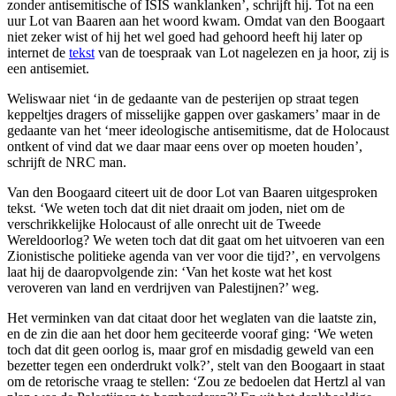
zonder antisemitische of ISIS wanklanken’, schrijft hij. Tot na een
uur Lot van Baaren aan het woord kwam. Omdat van den Boogaart
niet zeker wist of hij het wel goed had gehoord heeft hij later op
internet de
tekst
van de toespraak van Lot nagelezen en ja hoor, zij is
een antisemiet.
Weliswaar niet ‘in de gedaante van de pesterijen op straat tegen
keppeltjes dragers of misselijke gappen over gaskamers’ maar in de
gedaante van het ‘meer ideologische antisemitisme, dat de Holocaust
ontkent of vind dat we daar maar eens over op moeten houden’,
schrijft de NRC man.
Van den Boogaard citeert uit de door Lot van Baaren uitgesproken
tekst. ‘We weten toch dat dit niet draait om joden, niet om de
verschrikkelijke Holocaust of alle onrecht uit de Tweede
Wereldoorlog? We weten toch dat dit gaat om het uitvoeren van een
Zionistische politieke agenda van ver voor die tijd?’, en vervolgens
laat hij de daaropvolgende zin: ‘Van het koste wat het kost
veroveren van land en verdrijven van Palestijnen?’ weg.
Het verminken van dat citaat door het weglaten van die laatste zin,
en de zin die aan het door hem geciteerde vooraf ging: ‘We weten
toch dat dit geen oorlog is, maar grof en misdadig geweld van een
bezetter tegen een onderdrukt volk?’, stelt van den Boogaart in staat
om de retorische vraag te stellen: ‘Zou ze bedoelen dat Hertzl al van