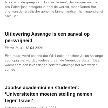
Israël is in de greep van 'Joodse Terreur', dat zeggen niet de
pro-Palestijnse betogers in heel de wereld, maar Ronen Bar,
chef van de Israëlische geheime binnenlandse inlichtingendienst
Shin Bet.…
Uitlevering Assange is een aanval op
persvrijheid
Pierre Jault
-
12.04.2024
Eind maart werd bekend dat WikiLeaks-oprichter Julian Assange
voorlopig niet wordt uitgeleverd aan de Verenigde Staten. Daar
wacht hem een levenslange celstraf vanwege het overtreden
van de…
Joodse academici en studenten:
‘Universiteiten moeten stelling nemen
tegen Israël’
Diverse organisaties
-
13.11.2023