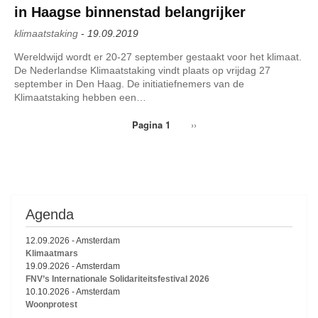
in Haagse binnenstad belangrijker
klimaatstaking
-
19.09.2019
Wereldwijd wordt er 20-27 september gestaakt voor het klimaat.
De Nederlandse Klimaatstaking vindt plaats op vrijdag 27
september in Den Haag. De initiatiefnemers van de
Klimaatstaking hebben een…
Pagina 1
Volgende
››
Paginering
pagina
Agenda
12.09.2026
-
Amsterdam
Klimaatmars
19.09.2026
-
Amsterdam
FNV’s Internationale Solidariteitsfestival 2026
10.10.2026
-
Amsterdam
Woonprotest