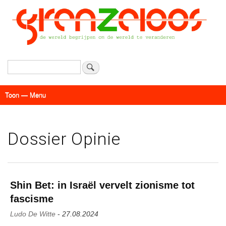
Overslaan
en
naar
de
inhoud
gaan
Zoeken
Toon — Menu
Menu
Actueel
Achtergrond
Links
Geschriften
Over SAP - Grenzeloos
Dossier Opinie
Shin Bet: in Israël vervelt zionisme tot
fascisme
Ludo De Witte
-
27.08.2024