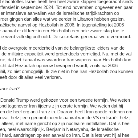
 slachtoffer. Israël heeft hen heel zware klappen toegebracht sinds
offensief in september 2024. Tot eind november, ongeveer een paar
r intensieve aanvallen van de Israëlische strijdkrachten op
erder gingen dan alles wat we eerder in Libanon hebben gezien,
aëlische aanval op Hezbollah in 2006. In tegenstelling tot 2006
e aanval er dit keer in om Hezbollah een hele zware slag toe te
ie werd volledig onthoofd. De secretaris-generaal werd vermoord.
 de overgrote meerderheid van de belangrijkste leiders van de
de militaire capaciteit werd grotendeels vernietigd. Nu, met de val
ime, dat het kanaal was waardoor Iran wapens naar Hezbollah kon
tzicht dat Hezbollah opnieuw bewapend wordt, zoals na 2006
hil, zo niet onmogelijk. Ik zie niet in hoe Iran Hezbollah zou kunnen
ft door dit alles veel verloren.
voor Iran?
n Donald Trump werd gekozen voor een tweede termijn. We weten
nd tegenover Iran tijdens zijn eerste termijn. We weten dat hij
n die heel erg anti-Iran zijn. Daarom heeft Iran goede redenen om
nval, hetzij een gecombineerde aanval van de VS en Israël, hetzij
lleen, met name gericht op zijn nucleaire installaties. Dat is heel
n, heel waarschijnlijk. Benjamin Netanyahu, de Israëlische
l hard, aandringen op een aanval op Iran. Dat is iets wat hij al heel