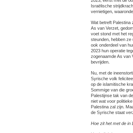
2023, eerst met de o
Israëlische strijdkrac
vernietigen, waarond
Wat betreft Palestin
As van Verzet, gedom
voet stond met het r
steunden, hebben ze 
ook onderdeel van hun
2023 hun operatie teg
zogenaamde As van Ver
bevrijden.
Nu, met de ineenstor
Syrische volk felicite
op de islamitische kr
Sommige van die groe
Palestijnse tak van d
niet wat voor politiek
Palestina zal zijn. Maa
de Syrische staat verz
Hoe zit het met de in