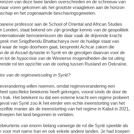
e grenzen van deze twee landen overschreden en de schreeuw van
 naar voren gekomen als het grootste vraagteken aan de horizon
schap en het zogenaamde beschavingsgeweten.
ibanese professor aan de School of Oriental and African Studies
an Londen, staat bekend om zijn grondige kennis van de geopolitiek
nternationale bemoeienissen die daar vaak de drijvende kracht
esprek met Snigdhendu Bhattacharya over de huidige staat van
d waar de regio doorheen gaat, bespreekt Achcar zaken die
an de al-Assad dynastie in Syrië en de gevolgen daarvan voor de
jnen tot de hypocrisie van de Westerse mogendheden die tot uiting
rende rol ten opzichte van de oorlog tussen Rusland en Oekraïne.
ties van de regimewisseling in Syrië?
meverandering willen noemen, omdat regimeverandering een
 heel specifieke betekenis heeft gekregen, vooral sinds de door de
n Irak. Het betekent nu dat een externe kracht een regime probeert
geval van Syrië zou ik het eerder een echte ineenstorting van het
elfde manier als de ineenstorting van het regime in Kabul in 2021,
roepen het land begonnen te verlaten.
 gebeurtenis van enorm belang vanwege de rol die Syrië speelde als
rm voor met name Iran en ook enkele andere landen. Je had troepen