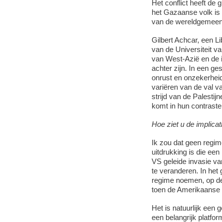
Het conflict heeft d
het Gazaanse volk is
van de wereldgemeen
Gilbert Achcar, een L
van de Universiteit v
van West-Azië en de i
achter zijn. In een g
onrust en onzekerhei
variëren van de val v
strijd van de Palesti
komt in hun contraste
Hoe ziet u de implica
Ik zou dat geen regi
uitdrukking is die een
VS geleide invasie va
te veranderen. In het 
regime noemen, op dez
toen de Amerikaanse t
Het is natuurlijk een
een belangrijk platfo