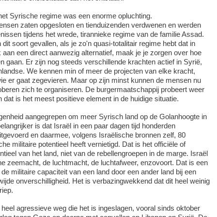
 het Syrische regime was een enorme opluchting.
nsen zaten opgesloten en tienduizenden verdwenen en werden
issen tijdens het wrede, tirannieke regime van de familie Assad.
it soort gevallen, als je zo'n quasi-totalitair regime hebt dat in
ek aan een direct aanwezig alternatief, maak je je zorgen over hoe
n gaan. Er zijn nog steeds verschillende krachten actief in Syrië,
enlandse. We kennen min of meer de projecten van elke kracht,
e er gaat zegevieren. Maar op zijn minst kunnen de mensen nu
oberen zich te organiseren. De burgermaatschappij probeert weer
 dat is het meest positieve element in de huidige situatie.
legenheid aangegrepen om meer Syrisch land op de Golanhoogte in
langrijker is dat Israël in een paar dagen tijd honderden
uitgevoerd en daarmee, volgens Israëlische bronnen zelf, 80
e militaire potentieel heeft vernietigd. Dat is het officiële of
tentieel van het land, niet van de rebellengroepen in de marge. Israël
he zeemacht, de luchtmacht, de luchtafweer, enzovoort. Dat is een
n de militaire capaciteit van een land door een ander land bij een
wijde onverschilligheid. Het is verbazingwekkend dat dit heel weinig
riep.
 heel agressieve weg die het is ingeslagen, vooral sinds oktober