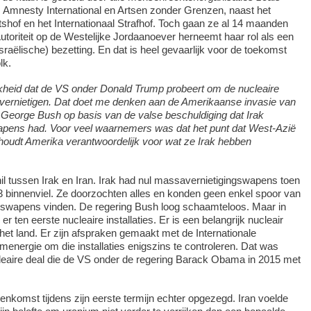
Amnesty International en Artsen zonder Grenzen, naast het
tshof en het Internationaal Strafhof. Toch gaan ze al 14 maanden
Autoriteit op de Westelijke Jordaanoever herneemt haar rol als een
sraëlische) bezetting. En dat is heel gevaarlijk voor de toekomst
lk.
heid dat de VS onder Donald Trump probeert om de nucleaire
 vernietigen.
Dat doet me denken aan de Amerikaanse invasie van
n George Bush op basis van de valse beschuldiging dat Irak
apens had.
Voor veel waarnemers was dat het punt dat West-Azië
houdt Amerika verantwoordelijk voor wat ze Irak hebben
hil tussen Irak en Iran. Irak had nul massavernietigingswapens toen
3 binnenviel. Ze doorzochten alles en konden geen enkel spoor van
gswapens vinden. De regering Bush loog schaamteloos. Maar in
 er ten eerste nucleaire installaties. Er is een belangrijk nucleair
 het land. Er zijn afspraken gemaakt met de Internationale
menergie om die installaties enigszins te controleren. Dat was
leaire deal die de VS onder de regering Barack Obama in 2015 met
enkomst tijdens zijn eerste termijn echter opgezegd. Iran voelde