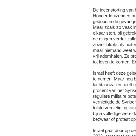
De ineenstorting van
Honderdduizenden me
gedood in de gevangen
Maar zoals zo vaak in d
elkaar stort, bij gebr
de dingen verder zulle
zowel lokale als buit
maar niemand weet wi
vrij ademhalen. Ze pr
tot leven te komen. En
Israël heeft deze ge
te nemen. Maar nog be
luchtaanvallen heeft 
procent van het Syrisch
reguliere militaire po
vernietigde de Syrisc
totale vernietiging va
bijna volledige wereld
bezwaar of protest op
Israël gaat door op de