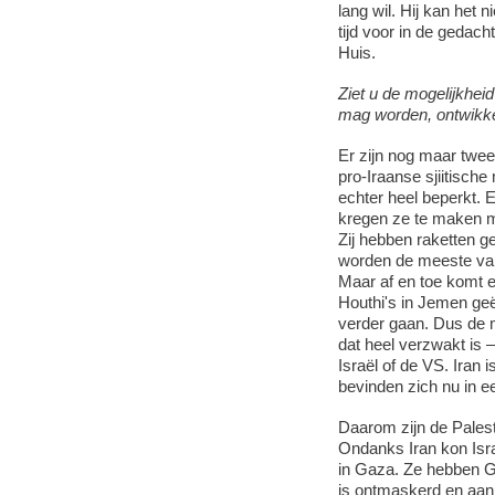
lang wil. Hij kan het 
tijd voor in de gedac
Huis.
Ziet u de mogelijkhei
mag worden, ontwikkel
Er zijn nog maar twee
pro-Iraanse sjiitische 
echter heel beperkt. 
kregen ze te maken me
Zij hebben raketten g
worden de meeste van 
Maar af en toe komt er
Houthi's in Jemen geë
verder gaan. Dus de mi
dat heel verzwakt is –
Israël of de VS. Iran 
bevinden zich nu in e
Daarom zijn de Palest
Ondanks Iran kon Isra
in Gaza. Ze hebben G
is ontmaskerd en aan 