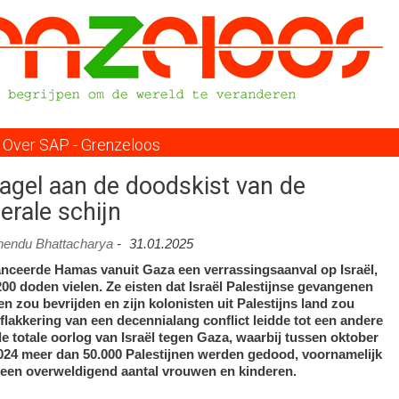
Overslaan
en
naar
de
inhoud
gaan
Over SAP - Grenzeloos
nagel aan de doodskist van de
erale schijn
hendu Bhattacharya
-
31.01.2025
anceerde Hamas vanuit Gaza een verrassingsaanval op Israël,
00 doden vielen. Ze eisten dat Israël Palestijnse gevangenen
en zou bevrijden en zijn kolonisten uit Palestijns land zou
flakkering van een decennialang conflict leidde tot een andere
de totale oorlog van Israël tegen Gaza, waarbij tussen oktober
24 meer dan 50.000 Palestijnen werden gedood, voornamelijk
een overweldigend aantal vrouwen en kinderen.