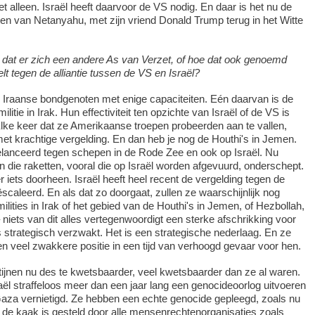
niet alleen. Israël heeft daarvoor de VS nodig. En daar is het nu de
hten van Netanyahu, met zijn vriend Donald Trump terug in het Witte
d dat er zich een andere As van Verzet, of hoe dat ook genoemd
t tegen de alliantie tussen de VS en Israël?
 Iraanse bondgenoten met enige capaciteiten. Eén daarvan is de
militie in Irak. Hun effectiviteit ten opzichte van Israël of de VS is
Elke keer dat ze Amerikaanse troepen probeerden aan te vallen,
t krachtige vergelding. En dan heb je nog de Houthi's in Jemen.
elanceerd tegen schepen in de Rode Zee en ook op Israël. Nu
die raketten, vooral die op Israël worden afgevuurd, onderschept.
 iets doorheen. Israël heeft heel recent de vergelding tegen de
scaleerd. En als dat zo doorgaat, zullen ze waarschijnlijk nog
lities in Irak of het gebied van de Houthi's in Jemen, of Hezbollah,
 niets van dit alles vertegenwoordigt een sterke afschrikking voor
is strategisch verzwakt. Het is een strategische nederlaag. En ze
en veel zwakkere positie in een tijd van verhoogd gevaar voor hen.
ijnen nu des te kwetsbaarder, veel kwetsbaarder dan ze al waren.
ël straffeloos meer dan een jaar lang een genocideoorlog uitvoeren
aza vernietigd. Ze hebben een echte genocide gepleegd, zoals nu
de kaak is gesteld door alle mensenrechtenorganisaties zoals