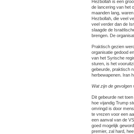
Hezbollah is een groot
de lancering van het 
maanden lang, waren e
Hezbollah, die veel v
veel verder dan de Isr
slaagde de Israëlisch
brengen. De organisat
Praktisch gezien werd
organisatie gedood en 
van het Syrische reg
sturen, is het voorui
gebeurde, praktisch ni
herbewapenen. Iran hee
Wat zijn de gevolgen 
Dit gebeurde net toe
hoe vijandig Trump sto
omringd is door mense
te vrezen voor een aa
een aanval van de VS a
goed mogelijk geworde
premier, zal hard, hee