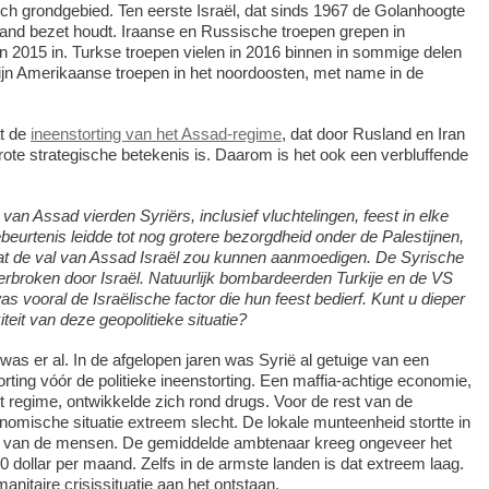
isch grondgebied. Ten eerste Israël, dat sinds 1967 de Golanhoogte
 land bezet houdt. Iraanse en Russische troepen grepen in
en 2015 in. Turkse troepen vielen in 2016 binnen in sommige delen
ijn Amerikaanse troepen in het noordoosten, met name in de
at de
ineenstorting van het Assad-regime
, dat door Rusland en Iran
ote strategische betekenis is. Daarom is het ook een verbluffende
van Assad vierden Syriërs, inclusief vluchtelingen, feest in elke
ebeurtenis leidde tot nog grotere bezorgdheid onder de Palestijnen,
t de val van Assad Israël zou kunnen aanmoedigen.
De Syrische
erbroken door Israël.
Natuurlijk bombardeerden Turkije en de VS
s vooral de Israëlische factor die hun feest bedierf.
Kunt u dieper
teit van deze geopolitieke situatie?
was er al. In de afgelopen jaren was Syrië al getuige van een
ting vóór de politieke ineenstorting. Een maffia-achtige economie,
t regime, ontwikkelde zich rond drugs. Voor de rest van de
omische situatie extreem slecht. De lokale munteenheid stortte in
t van de mensen. De gemiddelde ambtenaar kreeg ongeveer het
0 dollar per maand. Zelfs in de armste landen is dat extreem laag.
nitaire crisissituatie aan het ontstaan.