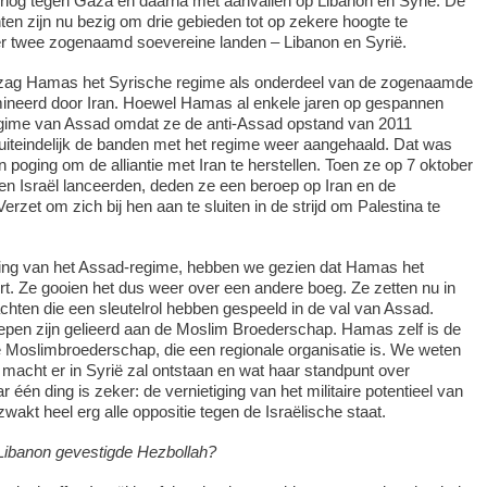
orlog tegen Gaza en daarna met aanvallen op Libanon en Syrië. De
hten zijn nu bezig om drie gebieden tot op zekere hoogte te
er twee zogenaamd soevereine landen – Libanon en Syrië.
a zag Hamas het Syrische regime als onderdeel van de zogenaamde
ineerd door Iran. Hoewel Hamas al enkele jaren op gespannen
egime van Assad omdat ze de anti-Assad opstand van 2011
uiteindelijk de banden met het regime weer aangehaald. Dat was
 poging om de alliantie met Iran te herstellen. Toen ze op 7 oktober
en Israël lanceerden, deden ze een beroep op Iran en de
zet om zich bij hen aan te sluiten in de strijd om Palestina te
ting van het Assad-regime, hebben we gezien dat Hamas het
ert. Ze gooien het dus weer over een andere boeg. Ze zetten nu in
achten die een sleutelrol hebben gespeeld in de val van Assad.
pen zijn gelieerd aan de Moslim Broederschap. Hamas zelf is de
e Moslimbroederschap, die een regionale organisatie is. We weten
e macht er in Syrië zal ontstaan en wat haar standpunt over
r één ding is zeker: de vernietiging van het militaire potentieel van
wakt heel erg alle oppositie tegen de Israëlische staat.
 Libanon gevestigde Hezbollah?