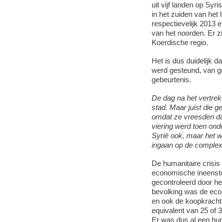
uit vijf landen op Syr
in het zuiden van het
respectievelijk 2013 
van het noorden. Er z
Koerdische regio.
Het is dus duidelijk d
werd gesteund, van gr
gebeurtenis.
De dag na het vertrek 
stad.
Maar juist die g
omdat ze vreesden da
viering werd toen ond
Syrië ook, maar het wa
ingaan op de complexi
De humanitaire crisis 
economische ineenstor
gecontroleerd door he
bevolking was de econ
en ook de koopkrach
equivalent van 25 of 3
Er was dus al een huma