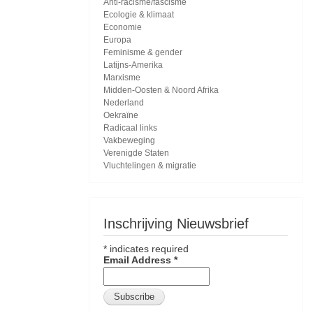
Anti-racisme/fascisme
Ecologie & klimaat
Economie
Europa
Feminisme & gender
Latijns-Amerika
Marxisme
Midden-Oosten & Noord Afrika
Nederland
Oekraïne
Radicaal links
Vakbeweging
Verenigde Staten
Vluchtelingen & migratie
Inschrijving Nieuwsbrief
*
indicates required
Email Address
*