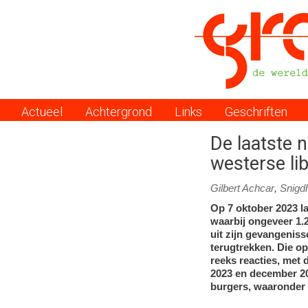
Actueel
Achtergrond
Links
Geschriften
Menu
De laatste 
westerse lib
Gilbert Achcar
,
Snigd
Op 7 oktober 2023 l
waarbij ongeveer 1.2
uit zijn gevangeniss
terugtrekken. Die op
reeks reacties, met 
2023 en december 20
burgers, waaronder 