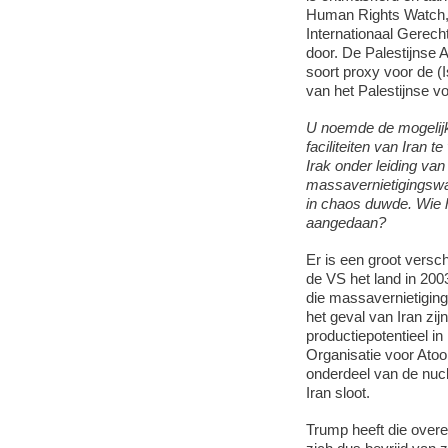
Human Rights Watch, 
Internationaal Gerech
door. De Palestijnse 
soort proxy voor de (I
van het Palestijnse vo
U noemde de mogelijk
faciliteiten van Iran te
Irak onder leiding va
massavernietigingsw
in chaos duwde.
Wie 
aangedaan?
Er is een groot versc
de VS het land in 200
die massavernietigin
het geval van Iran zijn
productiepotentieel in
Organisatie voor Atoo
onderdeel van de nuc
Iran sloot.
Trump heeft die overe