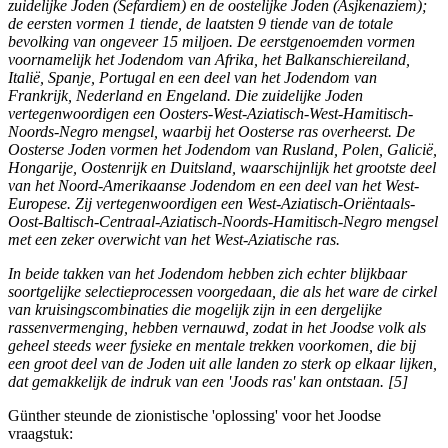
zuidelijke Joden (Sefardiem) en de oostelijke Joden (Asjkenaziem);
de eersten vormen 1 tiende, de laatsten 9 tiende van de totale
bevolking van ongeveer 15 miljoen. De eerstgenoemden vormen
voornamelijk het Jodendom van Afrika, het Balkanschiereiland,
Italië, Spanje, Portugal en een deel van het Jodendom van
Frankrijk, Nederland en Engeland. Die zuidelijke Joden
vertegenwoordigen een Oosters-West-Aziatisch-West-Hamitisch-
Noords-Negro mengsel, waarbij het Oosterse ras overheerst. De
Oosterse Joden vormen het Jodendom van Rusland, Polen, Galicië,
Hongarije, Oostenrijk en Duitsland, waarschijnlijk het grootste deel
van het Noord-Amerikaanse Jodendom en een deel van het West-
Europese. Zij vertegenwoordigen een West-Aziatisch-Oriëntaals-
Oost-Baltisch-Centraal-Aziatisch-Noords-Hamitisch-Negro mengsel
met een zeker overwicht van het West-Aziatische ras.
In beide takken van het Jodendom hebben zich echter blijkbaar
soortgelijke selectieprocessen voorgedaan, die als het ware de cirkel
van kruisingscombinaties die mogelijk zijn in een dergelijke
rassenvermenging, hebben vernauwd, zodat in het Joodse volk als
geheel steeds weer fysieke en mentale trekken voorkomen, die bij
een groot deel van de Joden uit alle landen zo sterk op elkaar lijken,
dat gemakkelijk de indruk van een 'Joods ras' kan ontstaan. [5]
Günther steunde de zionistische 'oplossing' voor het Joodse
vraagstuk: