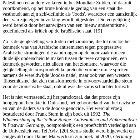
Palestijnen en andere volkeren in het Mondiale Zuiden, of daaruit
voortkomend, op het brute koloniale gedrag van een staat die
vasthoudt aan zijn zelf-definitie als 'Joods', waardoor een aanzienlijk
deel van zijn eigen bevolking wordt uitgesloten. Die vergelijking
werd bereikt door het aanwijzen van een 'nieuw antisemitisme',
gedefinieerd als kritiek op de Israëlische staat. [19]
Zo is de gelijkstelling van Joden met zionisme, die tot dan toe het
kenmerk was van Arabische antisemieten tegen progressieve
Arabische stromingen die aandrongen op de noodzaak om een
duidelijk onderscheid te maken tussen de twee categorieën, een
kenmerk geworden, niet alleen van het zionisme, waarvoor die
gelijkstelling de oorspronkelijke pretentie vormde om te spreken
namens de wereldwijde 'Joodse natie', maar ook van een westers
'filosemitisme' dat zich transformeerde in onvoorwaardelijke steun
voor de zionistische staat, ook al was die soms schuchter kritisch.
Het is niet verrassend, zij het paradoxaal, dat dat proces zijn
hoogtepunt bereikte in Duitsland, het geboorteland van het nazisme
en van de daders van de Joodse genocide. Het werd al vroeg
bestudeerd door Frank Stern in zijn boek uit 1992,
The
Whitewashing of the Yellow Badge: Antisemitism and Philosemitism
in Postwar Germany
, oorspronkelijk een proefschrift verdedigd aan
de Universiteit van Tel Aviv. [20] Sterns studie werd bijgewerkt en
aangevuld door Daniel Marwecki in zijn boek uit 2020,
Germany