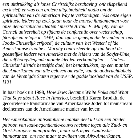
een uitdrukking als 'onze Christelijke beschaving' onheilspellend
exclusief; er was een grotere uitgebreidheid nodig om de
spiritualiteit van de American Way te verkondigen. 'Als onze eigen
spirituele leiders op zoek gaan naar de morele fundamenten voor
onze democratische idealen,' merkte Arthur E. Murphy van de
Cornell universiteit op tijdens de conferentie over wetenschap,
filosofie en religie in 1949, 'dan zijn ze geneigd die te vinden in 'ons
Joods-Christelijk erfgoed', de cultuur van 'het Westen' of 'de
Amerikaanse traditie'.' Murphy contrasteerde op zijn beurt de
geestelijke leiders van Amerika met de leiders van de Sovjet-Unie,
die zelf hoogvliegende morele idealen verkondigden. ... 'Judeo-
Christian' diende hetzelfde doel, het benadrukken, op een manier
die Amerikanen van alle geloven omvatte, van de godvruchtigheid
van de Verenigde Staten tegenover de goddeloosheid van de USSR.
[13]
In haar boek uit 1998,
How Jews Became White Folks and What
That Says about Race in America
, beschrijft Karen Brodkin de
gecorreleerde transformatie van Amerikaanse Joden tot mainstream
deelnemers aan de Amerikaanse manier van leven:
Het Amerikaanse antisemitisme maakte deel uit van een breder
patroon van laat-negentiende-eeuws racisme tegen alle Zuid- en
Oost-Europese immigranten, maar ook tegen Aziatische
immigranten, om nog maar te zwijgen van Afro-Amerikanen,