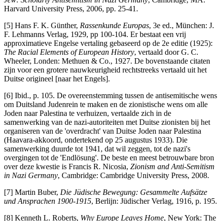
Harvard University Press, 2006, pp. 25-41.
[5] Hans F. K. Günther,
Rassenkunde Europas
, 3e ed., München: J.
F. Lehmanns Verlag, 1929, pp 100-104. Er bestaat een vrij
approximatieve Engelse vertaling gebaseerd op de 2e editie (1925):
The Racial Elements of European History
, vertaald door G. C.
Wheeler, Londen: Methuen & Co., 1927. De bovenstaande citaten
zijn voor een grotere nauwkeurigheid rechtstreeks vertaald uit het
Duitse origineel [naar het Engels].
[6] Ibid., p. 105. De overeenstemming tussen de antisemitische wens
om Duitsland Judenrein te maken en de zionistische wens om alle
Joden naar Palestina te verhuizen, vertaalde zich in de
samenwerking van de nazi-autoriteiten met Duitse zionisten bij het
organiseren van de 'overdracht' van Duitse Joden naar Palestina
(Haavara-akkoord, ondertekend op 25 augustus 1933). Die
samenwerking duurde tot 1941, dat wil zeggen, tot de nazi's
overgingen tot de 'Endlösung'. De beste en meest betrouwbare bron
over deze kwestie is Francis R. Nicosia,
Zionism and Anti-Semitism
in Nazi Germany
, Cambridge: Cambridge University Press, 2008.
[7] Martin Buber,
Die Jüdische Bewegung: Gesammelte Aufsätze
und Ansprachen 1900-1915
, Berlijn: Jüdischer Verlag, 1916, p. 195.
[8] Kenneth L. Roberts,
Why Europe Leaves Home
, New York: The