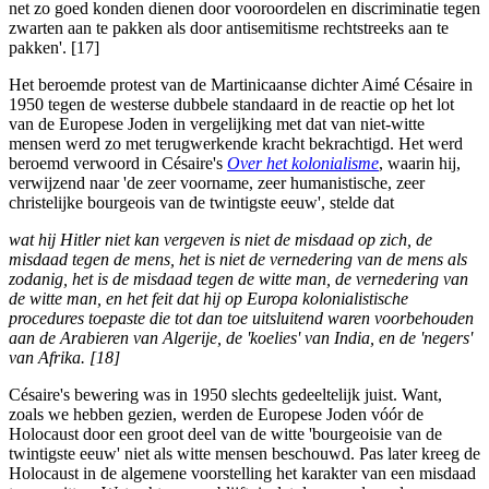
net zo goed konden dienen door vooroordelen en discriminatie tegen
zwarten aan te pakken als door antisemitisme rechtstreeks aan te
pakken'. [17]
Het beroemde protest van de Martinicaanse dichter Aimé Césaire in
1950 tegen de westerse dubbele standaard in de reactie op het lot
van de Europese Joden in vergelijking met dat van niet-witte
mensen werd zo met terugwerkende kracht bekrachtigd. Het werd
beroemd verwoord in Césaire's
Over het kolonialisme
, waarin hij,
verwijzend naar 'de zeer voorname, zeer humanistische, zeer
christelijke bourgeois van de twintigste eeuw', stelde dat
wat hij Hitler niet kan vergeven is niet de misdaad op zich, de
misdaad tegen de mens, het is niet de vernedering van de mens als
zodanig, het is de misdaad tegen de witte man, de vernedering van
de witte man, en het feit dat hij op Europa kolonialistische
procedures toepaste die tot dan toe uitsluitend waren voorbehouden
aan de Arabieren van Algerije, de 'koelies' van India, en de 'negers'
van Afrika. [18]
Césaire's bewering was in 1950 slechts gedeeltelijk juist. Want,
zoals we hebben gezien, werden de Europese Joden vóór de
Holocaust door een groot deel van de witte 'bourgeoisie van de
twintigste eeuw' niet als witte mensen beschouwd. Pas later kreeg de
Holocaust in de algemene voorstelling het karakter van een misdaad