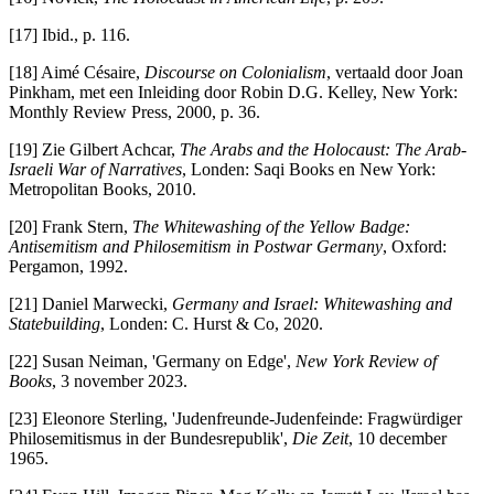
[17] Ibid., p. 116.
[18] Aimé Césaire,
Discourse on Colonialism
, vertaald door Joan
Pinkham, met een Inleiding door Robin D.G. Kelley, New York:
Monthly Review Press, 2000, p. 36.
[19] Zie Gilbert Achcar,
The Arabs and the Holocaust: The Arab-
Israeli War of Narratives
, Londen: Saqi Books en New York:
Metropolitan Books, 2010.
[20] Frank Stern,
The Whitewashing of the Yellow Badge:
Antisemitism and Philosemitism in Postwar Germany
, Oxford:
Pergamon, 1992.
[21] Daniel Marwecki,
Germany and Israel: Whitewashing and
Statebuilding
, Londen: C. Hurst & Co, 2020.
[22] Susan Neiman, 'Germany on Edge',
New York Review of
Books
, 3 november 2023.
[23] Eleonore Sterling, 'Judenfreunde-Judenfeinde: Fragwürdiger
Philosemitismus in der Bundesrepublik',
Die Zeit
, 10 december
1965.