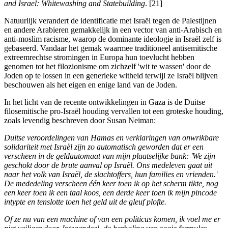
and Israel: Whitewashing and Statebuilding
. [21]
Natuurlijk verandert de identificatie met Israël tegen de Palestijnen
en andere Arabieren gemakkelijk in een vector van anti-Arabisch en
anti-moslim racisme, waarop de dominante ideologie in Israël zelf is
gebaseerd. Vandaar het gemak waarmee traditioneel antisemitische
extreemrechtse stromingen in Europa hun toevlucht hebben
genomen tot het filozionisme om zichzelf 'wit te wassen' door de
Joden op te lossen in een generieke witheid terwijl ze Israël blijven
beschouwen als het eigen en enige land van de Joden.
In het licht van de recente ontwikkelingen in Gaza is de Duitse
filosemitische pro-Israël houding vervallen tot een groteske houding,
zoals levendig beschreven door Susan Neiman:
Duitse veroordelingen van Hamas en verklaringen van onwrikbare
solidariteit met Israël zijn zo automatisch geworden dat er een
verscheen in de geldautomaat van mijn plaatselijke bank: 'We zijn
geschokt door de brute aanval op Israël. Ons medeleven gaat uit
naar het volk van Israël, de slachtoffers, hun families en vrienden.'
De mededeling verscheen één keer toen ik op het scherm tikte, nog
een keer toen ik een taal koos, een derde keer toen ik mijn pincode
intypte en tenslotte toen het geld uit de gleuf plofte.
Of ze nu van een machine of van een politicus komen, ik voel me er