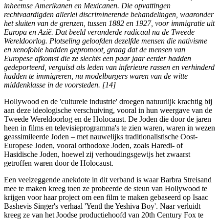
inheemse Amerikanen en Mexicanen. Die opvattingen
rechtvaardigden allerlei discriminerende behandelingen, waaronder
het sluiten van de grenzen, tussen 1882 en 1927, voor immigratie uit
Europa en Azië. Dat beeld veranderde radicaal na de Tweede
Wereldoorlog. Plotseling geloofden dezelfde mensen die nativisme
en xenofobie hadden gepromoot, graag dat de mensen van
Europese afkomst die ze slechts een paar jaar eerder hadden
gedeporteerd, verguisd als leden van inferieure rassen en verhinderd
hadden te immigreren, nu modelburgers waren van de witte
middenklasse in de voorsteden. [14]
Hollywood en de 'culturele industrie' droegen natuurlijk krachtig bij
aan deze ideologische verschuiving, vooral in hun weergave van de
Tweede Wereldoorlog en de Holocaust. De Joden die door de jaren
heen in films en televisieprogramma's te zien waren, waren in wezen
geassimileerde Joden ‒ met nauwelijks traditionalistische Oost-
Europese Joden, vooral orthodoxe Joden, zoals Haredi- of
Hasidische Joden, hoewel zij verhoudingsgewijs het zwaarst
getroffen waren door de Holocaust.
Een veelzeggende anekdote in dit verband is waar Barbra Streisand
mee te maken kreeg toen ze probeerde de steun van Hollywood te
krijgen voor haar project om een film te maken gebaseerd op Isaac
Bashevis Singer's verhaal 'Yentl the Yeshiva Boy'. Naar verluidt
kreeg ze van het Joodse productiehoofd van 20th Century Fox te