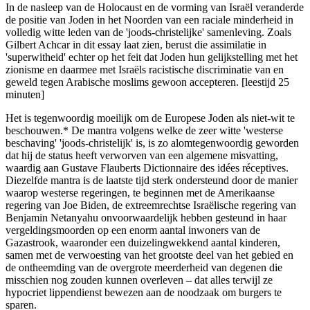
In de nasleep van de Holocaust en de vorming van Israël veranderde
de positie van Joden in het Noorden van een raciale minderheid in
volledig witte leden van de 'joods-christelijke' samenleving. Zoals
Gilbert Achcar in dit essay laat zien, berust die assimilatie in
'superwitheid' echter op het feit dat Joden hun gelijkstelling met het
zionisme en daarmee met Israëls racistische discriminatie van en
geweld tegen Arabische moslims gewoon accepteren. [leestijd 25
minuten]
Het is tegenwoordig moeilijk om de Europese Joden als niet-wit te
beschouwen.* De mantra volgens welke de zeer witte 'westerse
beschaving' 'joods-christelijk' is, is zo alomtegenwoordig geworden
dat hij de status heeft verworven van een algemene misvatting,
waardig aan Gustave Flauberts Dictionnaire des idées réceptives.
Diezelfde mantra is de laatste tijd sterk ondersteund door de manier
waarop westerse regeringen, te beginnen met de Amerikaanse
regering van Joe Biden, de extreemrechtse Israëlische regering van
Benjamin Netanyahu onvoorwaardelijk hebben gesteund in haar
vergeldingsmoorden op een enorm aantal inwoners van de
Gazastrook, waaronder een duizelingwekkend aantal kinderen,
samen met de verwoesting van het grootste deel van het gebied en
de ontheemding van de overgrote meerderheid van degenen die
misschien nog zouden kunnen overleven ‒ dat alles terwijl ze
hypocriet lippendienst bewezen aan de noodzaak om burgers te
sparen.