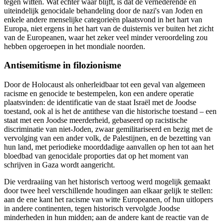
tegen witten. Wat echter waar blijft, is dat de vernederende en
uiteindelijk genocidale behandeling door de nazi's van Joden en
enkele andere menselijke categorieën plaatsvond in het hart van
Europa, niet ergens in het hart van de duisternis ver buiten het zicht
van de Europeanen, waar het zeker veel minder veroordeling zou
hebben opgeroepen in het mondiale noorden.
Antisemitisme in filozionisme
Door de Holocaust als onherleidbaar tot een geval van algemeen
racisme en genocide te bestempelen, kon een andere operatie
plaatsvinden: de identificatie van de staat Israël met de Joodse
toestand, ook al is het de antithese van die historische toestand ‒ een
staat met een Joodse meerderheid, gebaseerd op racistische
discriminatie van niet-Joden, zwaar gemilitariseerd en bezig met de
vervolging van een ander volk, de Palestijnen, en de bezetting van
hun land, met periodieke moorddadige aanvallen op hen tot aan het
bloedbad van genocidale proporties dat op het moment van
schrijven in Gaza wordt aangericht.
Die verdraaiing van het historisch vertoog werd mogelijk gemaakt
door twee heel verschillende houdingen aan elkaar gelijk te stellen:
aan de ene kant het racisme van witte Europeanen, of hun uitlopers
in andere continenten, tegen historisch vervolgde Joodse
minderheden in hun midden; aan de andere kant de reactie van de