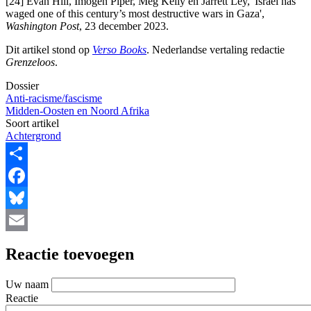
[24] Evan Hill, Imogen Piper, Meg Kelly en Jarrett Ley, 'Israel has
waged one of this century’s most destructive wars in Gaza',
Washington Post
, 23 december 2023.
Dit artikel stond op
Verso Books
. Nederlandse vertaling redactie
Grenzeloos
.
Dossier
Anti-racisme/fascisme
Midden-Oosten en Noord Afrika
Soort artikel
Achtergrond
Share
Facebook
Bluesky
Email
Reactie toevoegen
Uw naam
Reactie