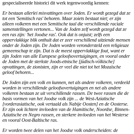
gespecialiseerde historici dit werk tegenwoordig kennen:
Er bestaan allerlei misvattingen over Joden. Er wordt gezegd dat ze
tot een 'Semitisch ras' behoren. Maar zoiets bestaat niet; er zijn
alleen volkeren met een Semitische taal die verschillende raciale
samenstellingen vertonen... Van de Joden zelf wordt gezegd dat ze
een ras zijn: 'het Joodse ras'. Ook dat is onjuist; zelfs een
oppervlakkige blik onthult dat er zeer verschillend uitziende mensen
onder de Joden zijn. De Joden worden verondersteld een religieuze
gemeenschap te zijn. Dat is de meest oppervlakkige fout, want er
zijn Joden van alle Europese geloofsovertuigingen, en vooral onder
de Joden met de sterkste Joods-etnische [jüdisch-völkische]
opvattingen, de zionisten, zijn er veel die niet tot het Mozaïsche
geloof behoren...
De Joden zijn een volk en kunnen, net als andere volkeren, verdeeld
worden in verschillende geloofsovertuigingen en net als andere
volkeren bestaan ze uit verschillende rassen. De twee rassen die de
basis vormen van het Joodse volk zijn ... de West-Aziatische
[vorderasiatische, ook vertaald als Nabije Oosten] en de Oosterse.
Er zijn ook lichtere invloeden van de Hamitische, Noordse, Binnen-
Aziatische en Negro rassen, en sterkere invloeden van het Westerse
en vooral Oost-Baltische ras.
Er worden twee delen van het Joodse volk onderscheiden: de