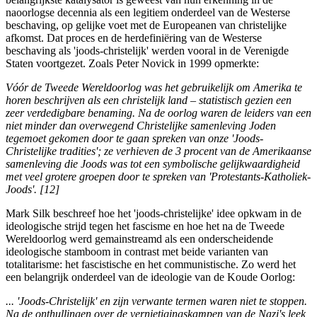
naoorlogse decennia als een legitiem onderdeel van de Westerse
beschaving, op gelijke voet met de Europeanen van christelijke
afkomst. Dat proces en de herdefiniëring van de Westerse
beschaving als 'joods-christelijk' werden vooral in de Verenigde
Staten voortgezet. Zoals Peter Novick in 1999 opmerkte:
Vóór de Tweede Wereldoorlog was het gebruikelijk om Amerika te
horen beschrijven als een christelijk land ‒ statistisch gezien een
zeer verdedigbare benaming. Na de oorlog waren de leiders van een
niet minder dan overwegend Christelijke samenleving Joden
tegemoet gekomen door te gaan spreken van onze 'Joods-
Christelijke tradities'; ze verhieven de 3 procent van de Amerikaanse
samenleving die Joods was tot een symbolische gelijkwaardigheid
met veel grotere groepen door te spreken van 'Protestants-Katholiek-
Joods'. [12]
Mark Silk beschreef hoe het 'joods-christelijke' idee opkwam in de
ideologische strijd tegen het fascisme en hoe het na de Tweede
Wereldoorlog werd gemainstreamd als een onderscheidende
ideologische stamboom in contrast met beide varianten van
totalitarisme: het fascistische en het communistische. Zo werd het
een belangrijk onderdeel van de ideologie van de Koude Oorlog:
... 'Joods-Christelijk' en zijn verwante termen waren niet te stoppen.
Na de onthullingen over de vernietigingskampen van de Nazi's leek