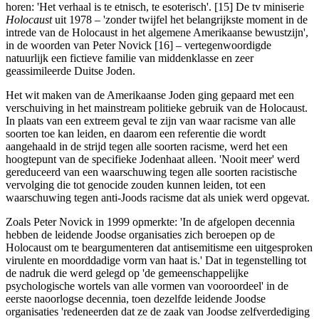
horen: 'Het verhaal is te etnisch, te esoterisch'. [15] De tv miniserie
Holocaust
uit 1978 ‒ 'zonder twijfel het belangrijkste moment in de
intrede van de Holocaust in het algemene Amerikaanse bewustzijn',
in de woorden van Peter Novick [16] ‒ vertegenwoordigde
natuurlijk een fictieve familie van middenklasse en zeer
geassimileerde Duitse Joden.
Het wit maken van de Amerikaanse Joden ging gepaard met een
verschuiving in het mainstream politieke gebruik van de Holocaust.
In plaats van een extreem geval te zijn van waar racisme van alle
soorten toe kan leiden, en daarom een referentie die wordt
aangehaald in de strijd tegen alle soorten racisme, werd het een
hoogtepunt van de specifieke Jodenhaat alleen. 'Nooit meer' werd
gereduceerd van een waarschuwing tegen alle soorten racistische
vervolging die tot genocide zouden kunnen leiden, tot een
waarschuwing tegen anti-Joods racisme dat als uniek werd opgevat.
Zoals Peter Novick in 1999 opmerkte: 'In de afgelopen decennia
hebben de leidende Joodse organisaties zich beroepen op de
Holocaust om te beargumenteren dat antisemitisme een uitgesproken
virulente en moorddadige vorm van haat is.' Dat in tegenstelling tot
de nadruk die werd gelegd op 'de gemeenschappelijke
psychologische wortels van alle vormen van vooroordeel' in de
eerste naoorlogse decennia, toen dezelfde leidende Joodse
organisaties 'redeneerden dat ze de zaak van Joodse zelfverdediging