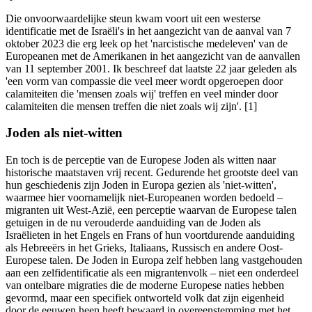
Die onvoorwaardelijke steun kwam voort uit een westerse
identificatie met de Israëli's in het aangezicht van de aanval van 7
oktober 2023 die erg leek op het 'narcistische medeleven' van de
Europeanen met de Amerikanen in het aangezicht van de aanvallen
van 11 september 2001. Ik beschreef dat laatste 22 jaar geleden als
'een vorm van compassie die veel meer wordt opgeroepen door
calamiteiten die 'mensen zoals wij' treffen en veel minder door
calamiteiten die mensen treffen die niet zoals wij zijn'. [1]
Joden als niet-witten
En toch is de perceptie van de Europese Joden als witten naar
historische maatstaven vrij recent. Gedurende het grootste deel van
hun geschiedenis zijn Joden in Europa gezien als 'niet-witten',
waarmee hier voornamelijk niet-Europeanen worden bedoeld ‒
migranten uit West-Azië, een perceptie waarvan de Europese talen
getuigen in de nu verouderde aanduiding van de Joden als
Israëlieten in het Engels en Frans of hun voortdurende aanduiding
als Hebreeërs in het Grieks, Italiaans, Russisch en andere Oost-
Europese talen. De Joden in Europa zelf hebben lang vastgehouden
aan een zelfidentificatie als een migrantenvolk ‒ niet een onderdeel
van ontelbare migraties die de moderne Europese naties hebben
gevormd, maar een specifiek ontworteld volk dat zijn eigenheid
door de eeuwen heen heeft bewaard in overeenstemming met het