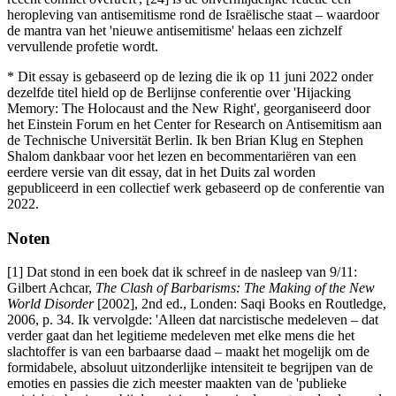
heropleving van antisemitisme rond de Israëlische staat ‒ waardoor
de mantra van het 'nieuwe antisemitisme' helaas een zichzelf
vervullende profetie wordt.
* Dit essay is gebaseerd op de lezing die ik op 11 juni 2022 onder
dezelfde titel hield op de Berlijnse conferentie over 'Hijacking
Memory: The Holocaust and the New Right', georganiseerd door
het Einstein Forum en het Center for Research on Antisemitism aan
de Technische Universität Berlin. Ik ben Brian Klug en Stephen
Shalom dankbaar voor het lezen en becommentariëren van een
eerdere versie van dit essay, dat in het Duits zal worden
gepubliceerd in een collectief werk gebaseerd op de conferentie van
2022.
Noten
[1] Dat stond in een boek dat ik schreef in de nasleep van 9/11:
Gilbert Achcar,
The Clash of Barbarisms: The Making of the New
World Disorder
[2002], 2nd ed., Londen: Saqi Books en Routledge,
2006, p. 34. Ik vervolgde: 'Alleen dat narcistische medeleven ‒ dat
verder gaat dan het legitieme medeleven met elke mens die het
slachtoffer is van een barbaarse daad ‒ maakt het mogelijk om de
formidabele, absoluut uitzonderlijke intensiteit te begrijpen van de
emoties en passies die zich meester maakten van de 'publieke