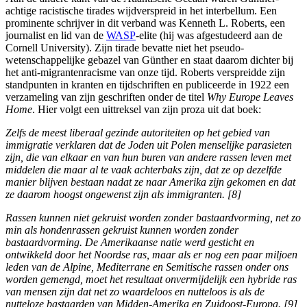
achtige racistische tirades wijdverspreid in het interbellum. Een
prominente schrijver in dit verband was Kenneth L. Roberts, een
journalist en lid van de
WASP
-elite (hij was afgestudeerd aan de
Cornell University). Zijn tirade bevatte niet het pseudo-
wetenschappelijke gebazel van Günther en staat daarom dichter bij
het anti-migrantenracisme van onze tijd. Roberts verspreidde zijn
standpunten in kranten en tijdschriften en publiceerde in 1922 een
verzameling van zijn geschriften onder de titel
Why Europe Leaves
Home
. Hier volgt een uittreksel van zijn proza uit dat boek:
Zelfs de meest liberaal gezinde autoriteiten op het gebied van
immigratie verklaren dat de Joden uit Polen menselijke parasieten
zijn, die van elkaar en van hun buren van andere rassen leven met
middelen die maar al te vaak achterbaks zijn, dat ze op dezelfde
manier blijven bestaan nadat ze naar Amerika zijn gekomen en dat
ze daarom hoogst ongewenst zijn als immigranten. [8]
Rassen kunnen niet gekruist worden zonder bastaardvorming, net zo
min als hondenrassen gekruist kunnen worden zonder
bastaardvorming. De Amerikaanse natie werd gesticht en
ontwikkeld door het Noordse ras, maar als er nog een paar miljoen
leden van de Alpine, Mediterrane en Semitische rassen onder ons
worden gemengd, moet het resultaat onvermijdelijk een hybride ras
van mensen zijn dat net zo waardeloos en nutteloos is als de
nutteloze bastaarden van Midden-Amerika en Zuidoost-Europa. [9]