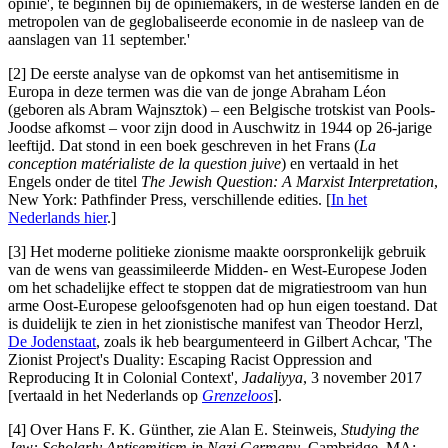
opinie', te beginnen bij de opiniemakers, in de westerse landen en de
metropolen van de geglobaliseerde economie in de nasleep van de
aanslagen van 11 september.'
[2] De eerste analyse van de opkomst van het antisemitisme in
Europa in deze termen was die van de jonge Abraham Léon
(geboren als Abram Wajnsztok) ‒ een Belgische trotskist van Pools-
Joodse afkomst ‒ voor zijn dood in Auschwitz in 1944 op 26-jarige
leeftijd. Dat stond in een boek geschreven in het Frans (
La
conception matérialiste de la question juive
) en vertaald in het
Engels onder de titel
The Jewish Question: A Marxist Interpretation
,
New York: Pathfinder Press, verschillende edities. [
In het
Nederlands hier
.]
[3] Het moderne politieke zionisme maakte oorspronkelijk gebruik
van de wens van geassimileerde Midden- en West-Europese Joden
om het schadelijke effect te stoppen dat de migratiestroom van hun
arme Oost-Europese geloofsgenoten had op hun eigen toestand. Dat
is duidelijk te zien in het zionistische manifest van Theodor Herzl,
De Jodenstaat
, zoals ik heb beargumenteerd in Gilbert Achcar, 'The
Zionist Project's Duality: Escaping Racist Oppression and
Reproducing It in Colonial Context',
Jadaliyya
, 3 november 2017
[vertaald in het Nederlands op
Grenzeloos
].
[4] Over Hans F. K. Günther, zie Alan E. Steinweis,
Studying the
Jew: Scholarly Antisemitism in Nazi Germany
, Cambridge, MA: