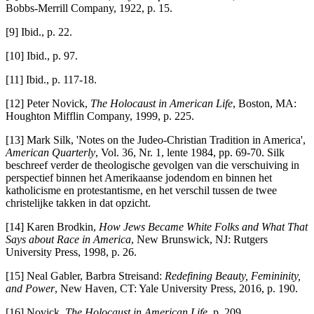
Bobbs-Merrill Company, 1922, p. 15.
[9] Ibid., p. 22.
[10] Ibid., p. 97.
[11] Ibid., p. 117-18.
[12] Peter Novick,
The Holocaust in American Life
, Boston, MA:
Houghton Mifflin Company, 1999, p. 225.
[13] Mark Silk, 'Notes on the Judeo-Christian Tradition in America',
American Quarterly
, Vol. 36, Nr. 1, lente 1984, pp. 69-70. Silk
beschreef verder de theologische gevolgen van die verschuiving in
perspectief binnen het Amerikaanse jodendom en binnen het
katholicisme en protestantisme, en het verschil tussen de twee
christelijke takken in dat opzicht.
[14] Karen Brodkin,
How Jews Became White Folks and What That
Says about Race in America
, New Brunswick, NJ: Rutgers
University Press, 1998, p. 26.
[15] Neal Gabler, Barbra Streisand:
Redefining Beauty, Femininity,
and Power
, New Haven, CT: Yale University Press, 2016, p. 190.
[16] Novick,
The Holocaust in American Life
, p. 209.