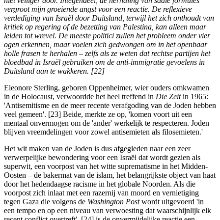
niet veiliger door. Integendeel, de herhaling van saaie formules
vergroot mijn groeiende angst voor een reactie. De reflexieve
verdediging van Israël door Duitsland, terwijl het zich onthoudt van
kritiek op regering of de bezetting van Palestina, kan alleen maar
leiden tot wrevel. De meeste politici zullen het probleem onder vier
ogen erkennen, maar voelen zich gedwongen om in het openbaar
holle frasen te herhalen ‒ zelfs als ze weten dat rechtse partijen het
bloedbad in Israël gebruiken om de anti-immigratie gevoelens in
Duitsland aan te wakkeren. [22]
Eleonore Sterling, geboren Oppenheimer, wier ouders omkwamen
in de Holocaust, verwoordde het heel treffend in
Die Zeit
in 1965:
'Antisemitisme en de meer recente verafgoding van de Joden hebben
veel gemeen'. [23] Beide, merkte ze op, 'komen voort uit een
mentaal onvermogen om de 'ander' werkelijk te respecteren. Joden
blijven vreemdelingen voor zowel antisemieten als filosemieten.'
Het wit maken van de Joden is dus afgegleden naar een zeer
verwerpelijke bewondering voor een Israël dat wordt gezien als
superwit, een voorpost van het witte suprematisme in het Midden-
Oosten ‒ de bakermat van de islam, het belangrijkste object van haat
door het hedendaagse racisme in het globale Noorden. Als die
voorpost zich inlaat met een razernij van moord en vernietiging
tegen Gaza die volgens de
Washington Post
wordt uitgevoerd 'in
een tempo en op een niveau van verwoesting dat waarschijnlijk elk
recent conflict overtreft', [24] is de onvermijdelijke reactie een