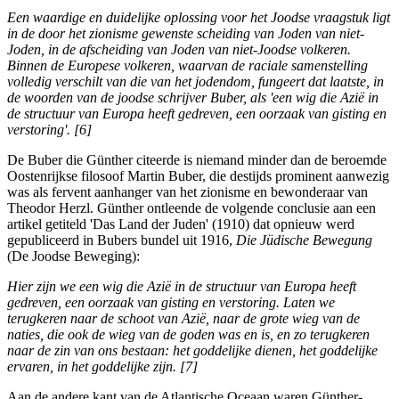
Een waardige en duidelijke oplossing voor het Joodse vraagstuk ligt
in de door het zionisme gewenste scheiding van Joden van niet-
Joden, in de afscheiding van Joden van niet-Joodse volkeren.
Binnen de Europese volkeren, waarvan de raciale samenstelling
volledig verschilt van die van het jodendom, fungeert dat laatste, in
de woorden van de joodse schrijver Buber, als 'een wig die Azië in
de structuur van Europa heeft gedreven, een oorzaak van gisting en
verstoring'. [6]
De Buber die Günther citeerde is niemand minder dan de beroemde
Oostenrijkse filosoof Martin Buber, die destijds prominent aanwezig
was als fervent aanhanger van het zionisme en bewonderaar van
Theodor Herzl. Günther ontleende de volgende conclusie aan een
artikel getiteld 'Das Land der Juden' (1910) dat opnieuw werd
gepubliceerd in Bubers bundel uit 1916,
Die Jüdische Bewegung
(De Joodse Beweging):
Hier zijn we een wig die Azië in de structuur van Europa heeft
gedreven, een oorzaak van gisting en verstoring. Laten we
terugkeren naar de schoot van Azië, naar de grote wieg van de
naties, die ook de wieg van de goden was en is, en zo terugkeren
naar de zin van ons bestaan: het goddelijke dienen, het goddelijke
ervaren, in het goddelijke zijn. [7]
Aan de andere kant van de Atlantische Oceaan waren Günther-