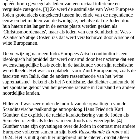
op één hoop geveegd als leden van een raciaal inferieure en
verguisde categorie. [3] Zo werd de assimilatie van West-Europese
Joden grotendeels omgekeerd tussen het einde van de negentiende
eeuw en het midden van de twintigste, behalve dat de Joden door
hun haters niet langer in de eerste plaats werden gezien als
'Christusmoordenaars', maar als leden van een Semitisch of West-
Aziatisch/Nabije Oosten ras dat werd verafschuwd door Arische of
witte Europeanen.
De verwijzing naar een Indo-Europees Arisch continuüm is een
ideologisch hulpmiddel dat werd omarmd door het nazisme dat een
wetenschappelijke basis zocht in de taalkunde voor zijn racistische
wereldbeeld. Het was acceptabeler voor Zuid-Europeanen, zoals de
fascisten van Italië, dan de andere rassentheorie van het 'witte
suprematisme', bekend als het Nordicisme, dat dichter aanleunde bij
het spontane geloof van het gewone racisme in Duitsland en andere
noordelijke landen.
Hitler zelf was zeer onder de indruk van de opvattingen van de
Scandinavische taalkundige-antropoloog Hans Friedrich Karl
Günther, die expliciet de raciale karakterisering van de Joden als
Semieten of zelfs als leden van een 'Joods ras' weerlegde. [4]
Günther vatte zijn opvattingen over de Joden in contrast met andere
Europese volkeren samen in zijn boek
Rassenkunde Europas
uit
1924. Het is nuttig om hier uitgebreid uit te citeren, omdat alleen