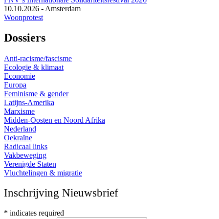
10.10.2026
-
Amsterdam
Woonprotest
Dossiers
Anti-racisme/fascisme
Ecologie & klimaat
Economie
Europa
Feminisme & gender
Latijns-Amerika
Marxisme
Midden-Oosten en Noord Afrika
Nederland
Oekraïne
Radicaal links
Vakbeweging
Verenigde Staten
Vluchtelingen & migratie
Inschrijving Nieuwsbrief
*
indicates required