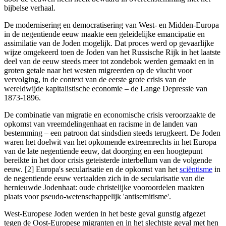
bijbelse verhaal.
De modernisering en democratisering van West- en Midden-Europa
in de negentiende eeuw maakte een geleidelijke emancipatie en
assimilatie van de Joden mogelijk. Dat proces werd op gevaarlijke
wijze omgekeerd toen de Joden van het Russische Rijk in het laatste
deel van de eeuw steeds meer tot zondebok werden gemaakt en in
groten getale naar het westen migreerden op de vlucht voor
vervolging, in de context van de eerste grote crisis van de
wereldwijde kapitalistische economie ‒ de Lange Depressie van
1873-1896.
De combinatie van migratie en economische crisis veroorzaakte de
opkomst van vreemdelingenhaat en racisme in de landen van
bestemming ‒ een patroon dat sindsdien steeds terugkeert. De Joden
waren het doelwit van het opkomende extreemrechts in het Europa
van de late negentiende eeuw, dat doorging en een hoogtepunt
bereikte in het door crisis geteisterde interbellum van de volgende
eeuw. [2] Europa's secularisatie en de opkomst van het
sciëntisme
in
de negentiende eeuw vertaalden zich in de secularisatie van die
hernieuwde Jodenhaat: oude christelijke vooroordelen maakten
plaats voor pseudo-wetenschappelijk 'antisemitisme'.
West-Europese Joden werden in het beste geval gunstig afgezet
tegen de Oost-Europese migranten en in het slechtste geval met hen