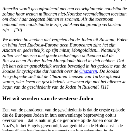
Amerika wordt geconfronteerd met een eeuwigdurende noodsituatie
zolang haar wetten miljoenen niet-Noordse vreemdelingen toestaan
om door haar zeegaten binnen te stromen. Als die toestroom
ophoudt een noodsituatie te zijn, zal Amerika grondig verbasterd
zijn… [10]
We moeten bovendien niet vergeten dat de Joden uit Rusland, Polen
en bijna heel Zuidoost-Europa geen Europeanen zijn: het zijn
Aziaten en gedeeltelijk, op zijn minst, Mongoloïden... Natuurlijk
zullen veel mensen met goede bedoelingen ontkennen dat de
Russische en Poolse Joden Mongoloïde bloed in zich hebben. Dat
feit kan echter gemakkelijk worden bevestigd in het gedeelte van de
Joodse Encyclopedie dat handelt over de
Chazaren
. De Joodse
Encyclopedie stelt dat de Chazaren 'mensen van Turkse afkomst
waren, wier leven en geschiedenis verweven zijn met het allereerste
begin van de geschiedenis van de Joden in Rusland'. [11]
Het wit worden van de westerse Joden
Een van de paradoxen van de geschiedenis is dat de ergste episode
die de Europese Joden in hun eeuwenlange beproeving ooit is
overkomen ‒ dat is natuurlijk de genocide op de Joden door de
Nazi's, in het Engels gewoonlijk aangeduid als de Holocaust ‒ de
belangrijkste katalysator is geweest van hun erkenning in de