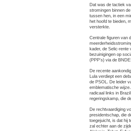
Dat was de tactiek va
stromingen binnen de 
tussen hen, in een m
het hoofd te bieden, m
versterkte.
Centrale figuren van 
meerderheidsstroming,
kader, de Selic-rente 
bezuinigingen op soci
(PPP's) via de BNDE
De recente aankondig
Lula verdiept een deb
de PSOL. De leider 
emblematische wijze.
radicaal links in Brazil
regeringskamp, die de
De rechtvaardiging voo
presidentschap, die d
toegejuicht, is dat hij
zal echter aan de zij