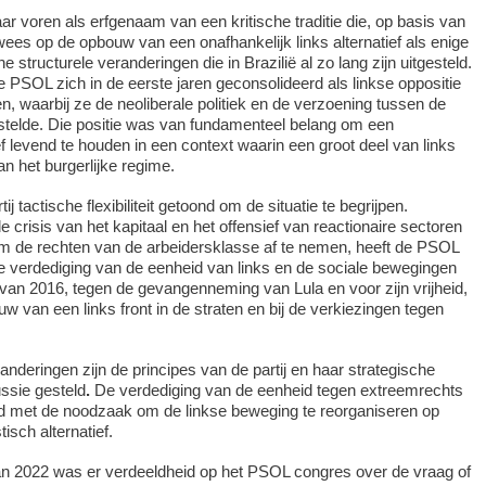
voren als erfgenaam van een kritische traditie die, op basis van
wees op de opbouw van een onafhankelijk links alternatief als enige
e structurele veranderingen die in Brazilië al zo lang zijn uitgesteld.
e PSOL zich in de eerste jaren geconsolideerd als linkse oppositie
n, waarbij ze de neoliberale politiek en de verzoening tussen de
stelde. Die positie was van fundamenteel belang om een
ief levend te houden in een context waarin een groot deel van links
n het burgerlijke regime.
ij tactische flexibiliteit getoond om de situatie te begrijpen.
crisis van het kapitaal en het offensief van reactionaire sectoren
om de rechten van de arbeidersklasse af te nemen, heeft de PSOL
e verdediging van de eenheid van links en de sociale bewegingen
van 2016, tegen de gevangenneming van Lula en voor zijn vrijheid,
w van een links front in de straten en bij de verkiezingen tegen
eranderingen zijn de principes van de partij en haar strategische
ussie gesteld
.
De verdediging van de eenheid tegen extreemrechts
and met de noodzaak om de linkse beweging te reorganiseren op
isch alternatief.
an 2022
was er verdeeldheid op het PSOL congres over de vraag of