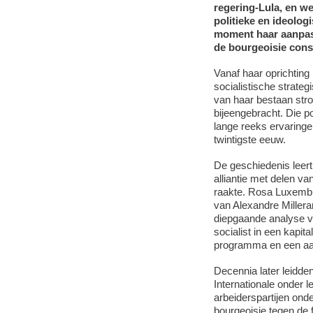
regering-Lula, en we
politieke en ideolo
moment haar aanpassi
de bourgeoisie cons
Vanaf haar oprichting
socialistische strateg
van haar bestaan stro
bijeengebracht. Die p
lange reeks ervaringe
twintigste eeuw.
De geschiedenis leert
alliantie met delen v
raakte. Rosa Luxemburg
van Alexandre Millera
diepgaande analyse v
socialist in een kapit
programma en een aan
Decennia later leidd
Internationale onder l
arbeiderspartijen on
bourgeoisie tegen de 