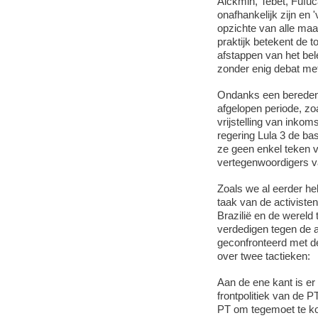
Alckmin, Tebet, Fufuca
onafhankelijk zijn en '
opzichte van alle maat
praktijk betekent de t
afstappen van het bele
zonder enig debat met
Ondanks een beredene
afgelopen periode, zo
vrijstelling van inko
regering Lula 3 de ba
ze geen enkel teken v
vertegenwoordigers va
Zoals we al eerder heb
taak van de activiste
Brazilië en de wereld 
verdedigen tegen de a
geconfronteerd met de
over twee tactieken:
Aan de ene kant is er
frontpolitiek van de 
PT om tegemoet te ko