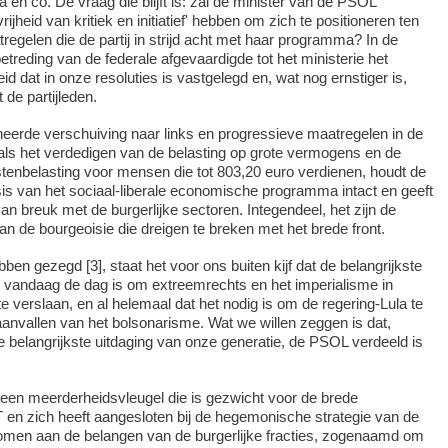
 en co. De vraag die blijft is: zal de minister van de PSOL
vrijheid van kritiek en initiatief' hebben om zich te positioneren ten
regelen die de partij in strijd acht met haar programma? In de
oetreding van de federale afgevaardigde tot het ministerie het
id dat in onze resoluties is vastgelegd en, wat nog ernstiger is,
 de partijleden.
erde verschuiving naar links en progressieve maatregelen in de
als het verdedigen van de belasting op grote vermogens en de
mstenbelasting voor mensen die tot 803,20 euro verdienen, houdt de
sis van het sociaal-liberale economische programma intact en geeft
an breuk met de burgerlijke sectoren. Integendeel, het zijn de
n de bourgeoisie die dreigen te breken met het brede front.
ben gezegd [3], staat het voor ons buiten kijf dat de belangrijkste
n vandaag de dag is om extreemrechts en het imperialisme in
te verslaan, en al helemaal dat het nodig is om de regering-Lula te
anvallen van het bolsonarisme. Wat we willen zeggen is dat,
 belangrijkste uitdaging van onze generatie, de PSOL verdeeld is
 een meerderheidsvleugel die is gezwicht voor de brede
PT en zich heeft aangesloten bij de hegemonische strategie van de
men aan de belangen van de burgerlijke fracties, zogenaamd om