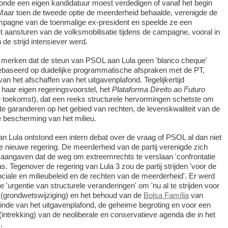
e ronde een eigen kandidatuur moest verdedigen of vanaf het begin
Maar toen de tweede optie de meerderheid behaalde, verenigde de
ampagne van de toenmalige ex-president en speelde ze een
et aansturen van de volksmobilisatie tijdens de campagne, vooral in
de strijd intensiever werd.
te merken dat de steun van PSOL aan Lula geen 'blanco cheque'
baseerd op duidelijke programmatische afspraken met de PT,
an het afschaffen van het uitgavenplafond. Tegelijkertijd
j haar eigen regeringsvoorstel, het
Plataforma Direito ao Futuro
e toekomst), dat een reeks structurele hervormingen schetste om
te garanderen op het gebied van rechten, de levenskwaliteit van de
 bescherming van het milieu.
n Lula ontstond een intern debat over de vraag of PSOL al dan niet
 nieuwe regering. De meerderheid van de partij verenigde zich
ie aangaven dat de weg om extreemrechts te verslaan 'confrontatie
s. Tegenover de regering van Lula 3 zou de partij strijden 'voor de
ociale en milieubeleid en de rechten van de meerderheid'. Er werd
'urgentie van structurele veranderingen' om 'nu al te strijden voor
(grondwetswijziging) en het behoud van de
Bolsa Família
van
einde van het uitgavenplafond, de geheime begroting en voor een
(intrekking) van de neoliberale en conservatieve agenda die in het
.