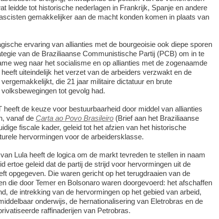
t leidde tot historische nederlagen in Frankrijk, Spanje en andere
fascisten gemakkelijker aan de macht konden komen in plaats van
tragische ervaring van allianties met de bourgeoisie ook diepe sporen
ategie van de Braziliaanse Communistische Partij (PCB) om in te
ame weg naar het socialisme en op allianties met de zogenaamde
 heeft uiteindelijk het verzet van de arbeiders verzwakt en de
ergemakkelijkt, die 21 jaar militaire dictatuur en brute
 volksbewegingen tot gevolg had.
T heeft de keuze voor bestuurbaarheid door middel van allianties
en, vanaf de
Carta ao Povo Brasileiro
(Brief aan het Braziliaanse
uidige fiscale kader, geleid tot het afzien van het historische
urele hervormingen voor de arbeidersklasse.
g van Lula heeft de logica om de markt tevreden te stellen in naam
 ertoe geleid dat de partij de strijd voor hervormingen uit de
ft opgegeven. Die waren gericht op het terugdraaien van de
len die door Temer en Bolsonaro waren doorgevoerd: het afschaffen
nd, de intrekking van de hervormingen op het gebied van arbeid,
middelbaar onderwijs, de hernationalisering van Eletrobras en de
ivatiseerde raffinaderijen van Petrobras.