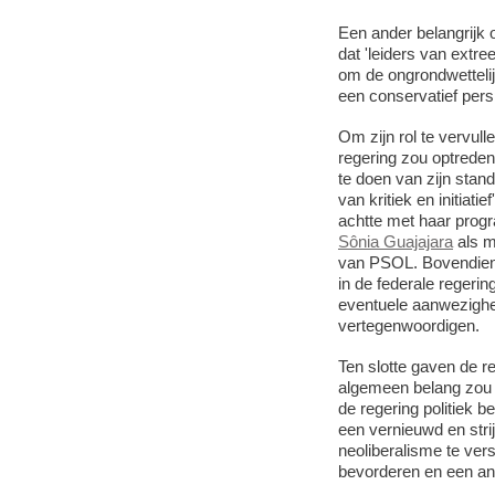
Een ander belangrijk 
dat 'leiders van extre
om de ongrondwettelij
een conservatief pers
Om zijn rol te vervul
regering zou optreden,
te doen van zijn standp
van kritiek en initiati
achtte met haar progr
Sônia Guajajara
als m
van PSOL. Bovendien 
in de federale regerin
eventuele aanwezighe
vertegenwoordigen.
Ten slotte gaven de r
algemeen belang zou l
de regering politiek b
een vernieuwd en strij
neoliberalisme te ver
bevorderen en een ant