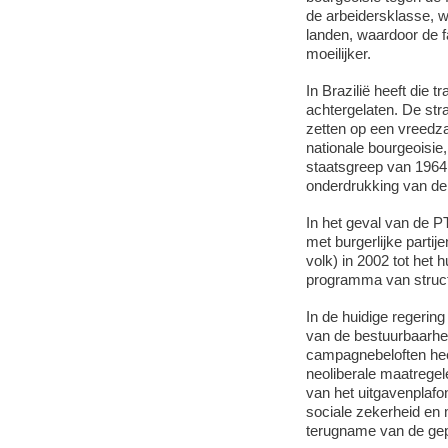
de arbeidersklasse, wa
landen, waardoor de 
moeilijker.
In Brazilië heeft die 
achtergelaten. De str
zetten op een vreedz
nationale bourgeoisie,
staatsgreep van 1964 v
onderdrukking van de
In het geval van de P
met burgerlijke partij
volk) in 2002 tot het h
programma van struct
In de huidige regerin
van de bestuurbaarheid
campagnebeloften hee
neoliberale maatrege
van het uitgavenplafo
sociale zekerheid en 
terugname van de gepr