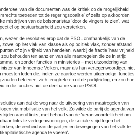
onderdeel van die documenten was de kritiek op de mogelijkheid
emrechts toetreden tot de regeringscoalitie' of zelfs op akkoorden
ke misdrijven van de bolsonaristas 'door de vingers te zien', wat
pectief op bestuurbaarheid zou versterken.
len, wezen de resoluties erop dat de PSOL onafhankelijk van de
 zowel op het vlak van klasse als op politiek vlak, zonder afstand
unten of zijn vrijheid van handelen, waarbij de fractie 'haar vrijheid
ef' zou behouden ten aanzien van alle maatregelen die ze in strijd
amma, en zonder functies in ministeries – met uitzondering van
inister van Inheemse Volken, maar als hun vertegenwoordiger, niet
moesten leden die, indien ze daartoe werden uitgenodigd, functies
g zouden bekleden, zich terugtrekken uit de partijleiding, en zou hun
id in die functies niet de deelname van de PSOL
esoluties aan dat de weg naar de uitvoering van maatregelen van
open via mobilisatie van het volk. Zo wilde de partij de agenda van
estrijden vanuit links, met behoud van de 'verantwoordelijkheid om
dbaar links te vertegenwoordigen, de sociale strijd tegen het
sterken, de eenheid van de partijen en bewegingen van het volk te
ikapitalistische agenda te voeren'.