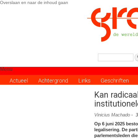
Overslaan en naar de inhoud gaan
Zoeken
Menu
Actueel
Achtergrond
Links
Geschriften
Kan radicaal
institution
Vinicius Machado
-
3
Op 6 juni 2025 best
legalisering. De part
parlementsleden di