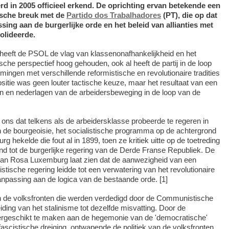
rd in 2005 officieel erkend. De oprichting ervan betekende een
gische breuk met de
Partido dos Trabalhadores
(PT), die op dat
ng aan de burgerlijke orde en het beleid van allianties met
olideerde.
 heeft de PSOL de vlag van klassenonafhankelijkheid en het
ische perspectief hoog gehouden, ook al heeft de partij in de loop
mingen met verschillende reformistische en revolutionaire tradities
ositie was geen louter tactische keuze, maar het resultaat van een
n en nederlagen van de arbeidersbeweging in de loop van de
 ons dat telkens als de arbeidersklasse probeerde te regeren in
an de bourgeoisie, het socialistische programma op de achtergrond
 hekelde die fout al in 1899, toen ze kritiek uitte op de toetreding
nd tot de burgerlijke regering van de Derde Franse Republiek. De
an Rosa Luxemburg laat zien dat de aanwezigheid van een
alistische regering leidde tot een verwatering van het revolutionaire
passing aan de logica van de bestaande orde. [1]
en de volksfronten die werden verdedigd door de Communistische
eiding van het stalinisme tot dezelfde misvatting. Door de
dergeschikt te maken aan de hegemonie van de 'democratische'
fascistische dreiging, ontwapende de politiek van de volksfronten