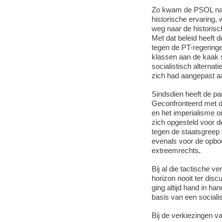
Zo kwam de PSOL naar 
historische ervaring, 
weg naar de historisch
Met dat beleid heeft d
tegen de PT-regeringe
klassen aan de kaak 
socialistisch alternat
zich had aangepast aa
Sindsdien heeft de part
Geconfronteerd met de 
en het imperialisme 
zich opgesteld voor d
tegen de staatsgreep 
evenals voor de opbou
extreemrechts
.
Bij al die tactische v
horizon nooit ter disc
ging altijd hand in h
basis van een socialist
Bij de verkiezingen v