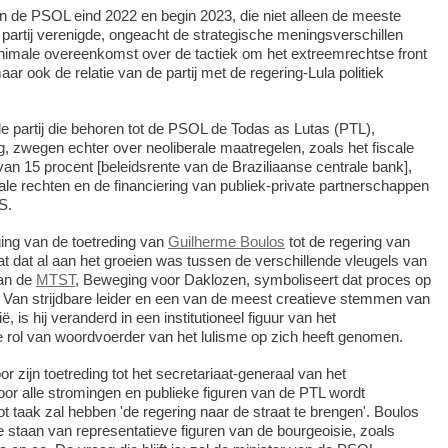
n de PSOL eind 2022 en begin 2023, die niet alleen de meeste
partij verenigde, ongeacht de strategische meningsverschillen
inimale overeenkomst over de tactiek om het extreemrechtse front
aar ook de relatie van de partij met de regering-Lula politiek
de partij die behoren tot de PSOL de Todas as Lutas (PTL),
 zwegen echter over neoliberale maatregelen, zoals het fiscale
van 15 procent [beleidsrente van de Braziliaanse centrale bank],
ale rechten en de financiering van publiek-private partnerschappen
S.
ing van de toetreding van
Guilherme Boulos
tot de regering van
at dat al aan het groeien was tussen de verschillende vleugels van
van de
MTST
, Beweging voor Daklozen, symboliseert dat proces op
 Van strijdbare leider en een van de meest creatieve stemmen van
ië, is hij veranderd in een institutioneel figuur van het
 rol van woordvoerder van het lulisme op zich heeft genomen.
r zijn toetreding tot het secretariaat-generaal van het
oor alle stromingen en publieke figuren van de PTL wordt
 tot taak zal hebben 'de regering naar de straat te brengen'. Boulos
de staan van representatieve figuren van de bourgeoisie, zoals