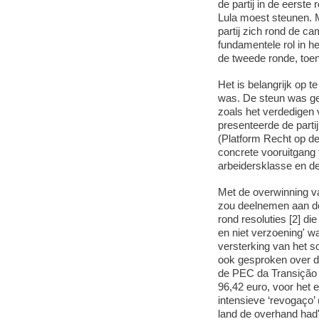
de partij in de eerst
Lula moest steunen. 
partij zich rond de c
fundamentele rol in h
de tweede ronde, toen 
Het is belangrijk op 
was. De steun was ge
zoals het verdedigen v
presenteerde de parti
(Platform Recht op d
concrete vooruitgang 
arbeidersklasse en de
Met de overwinning va
zou deelnemen aan de
rond resoluties [2] d
en niet verzoening' wa
versterking van het s
ook gesproken over de 
de PEC da Transição 
96,42 euro, voor het 
intensieve ‘revogaço’ 
land de overhand had'