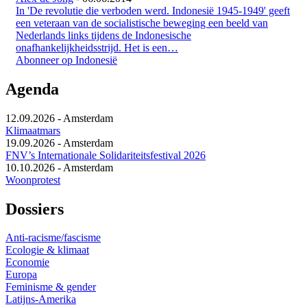
In 'De revolutie die verboden werd. Indonesië 1945-1949' geeft
een veteraan van de socialistische beweging een beeld van
Nederlands links tijdens de Indonesische
onafhankelijkheidsstrijd. Het is een…
Abonneer op Indonesië
Agenda
12.09.2026
-
Amsterdam
Klimaatmars
19.09.2026
-
Amsterdam
FNV’s Internationale Solidariteitsfestival 2026
10.10.2026
-
Amsterdam
Woonprotest
Dossiers
Anti-racisme/fascisme
Ecologie & klimaat
Economie
Europa
Feminisme & gender
Latijns-Amerika