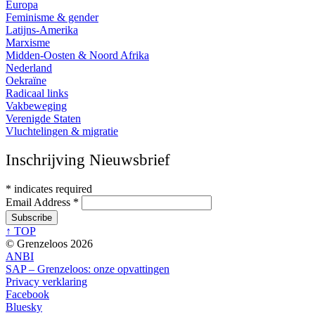
Europa
Feminisme & gender
Latijns-Amerika
Marxisme
Midden-Oosten & Noord Afrika
Nederland
Oekraïne
Radicaal links
Vakbeweging
Verenigde Staten
Vluchtelingen & migratie
Inschrijving Nieuwsbrief
*
indicates required
Email Address
*
↑ TOP
© Grenzeloos 2026
ANBI
SAP – Grenzeloos: onze opvattingen
Privacy verklaring
Facebook
Bluesky