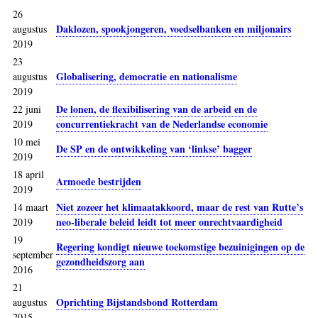
26
Daklozen, spookjongeren, voedselbanken en miljonairs
augustus
2019
23
Globalisering, democratie en nationalisme
augustus
2019
De lonen, de flexibilisering van de arbeid en de
22 juni
concurrentiekracht van de Nederlandse economie
2019
10 mei
De SP en de ontwikkeling van ‘linkse’ bagger
2019
18 april
Armoede bestrijden
2019
Niet zozeer het klimaatakkoord, maar de rest van Rutte’s
14 maart
neo-liberale beleid leidt tot meer onrechtvaardigheid
2019
19
Regering kondigt nieuwe toekomstige bezuinigingen op de
september
gezondheidszorg aan
2016
21
Oprichting Bijstandsbond Rotterdam
augustus
2015