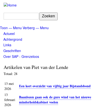
Overslaan
en
naar
Zoeken
de
inhoud
Toon — Menu
Verberg — Menu
gaan
Menu
Actueel
Achtergrond
Links
Geschriften
Over SAP - Grenzeloos
Artikelen van Piet van der Lende
Totaal: 28
13 mei
Een kort overzicht van vijftig jaar Bijstandsbond
2026
13
Baanlozen gaan ook de gure wind van het nieuwe
februari
minderheidskabinet voelen
2026