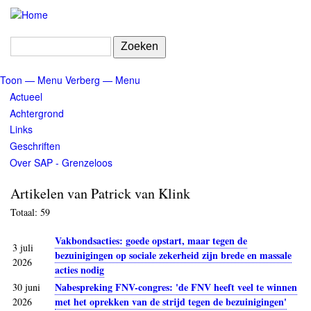
Overslaan
en
naar
Zoeken
de
inhoud
Toon — Menu
Verberg — Menu
gaan
Menu
Actueel
Achtergrond
Links
Geschriften
Over SAP - Grenzeloos
Artikelen van Patrick van Klink
Totaal: 59
Vakbondsacties: goede opstart, maar tegen de
3 juli
bezuinigingen op sociale zekerheid zijn brede en massale
2026
acties nodig
Nabespreking FNV-congres: 'de FNV heeft veel te winnen
30 juni
met het oprekken van de strijd tegen de bezuinigingen'
2026