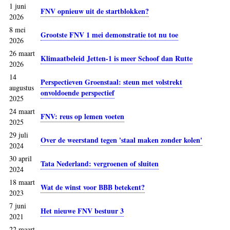
1 juni
FNV opnieuw uit de startblokken?
2026
8 mei
Grootste FNV 1 mei demonstratie tot nu toe
2026
26 maart
Klimaatbeleid Jetten-1 is meer Schoof dan Rutte
2026
14
Perspectieven Groenstaal: steun met volstrekt
augustus
onvoldoende perspectief
2025
24 maart
FNV: reus op lemen voeten
2025
29 juli
Over de weerstand tegen 'staal maken zonder kolen'
2024
30 april
Tata Nederland: vergroenen of sluiten
2024
18 maart
Wat de winst voor BBB betekent?
2023
7 juni
Het nieuwe FNV bestuur 3
2021
22 maart