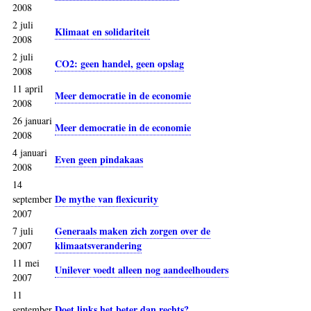
2008
2 juli
Klimaat en solidariteit
2008
2 juli
CO2: geen handel, geen opslag
2008
11 april
Meer democratie in de economie
2008
26 januari
Meer democratie in de economie
2008
4 januari
Even geen pindakaas
2008
14
De mythe van flexicurity
september
2007
Generaals maken zich zorgen over de
7 juli
klimaatsverandering
2007
11 mei
Unilever voedt alleen nog aandeelhouders
2007
11
Doet links het beter dan rechts?
september